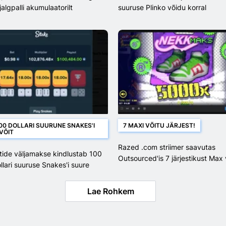
algpalli akumulaatorilt
suuruse Plinko võidu korral
00 DOLLARI SUURUNE SNAKES'I
7 MAXI VÕITU JÄRJEST!
VÕIT
Razed .com striimer saavutas
tide väljamakse kindlustab 100
Outsourced'is 7 järjestikust Max 
lari suuruse Snakes'i suure
Lae Rohkem