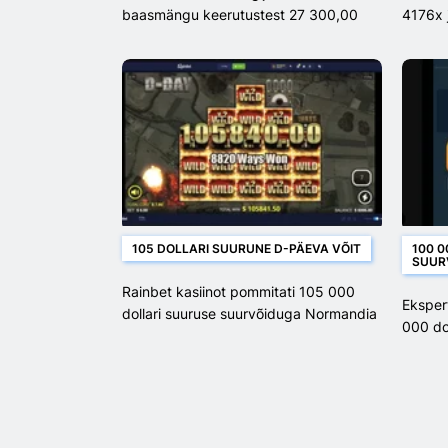
baasmängu keerutustest 27 300,00
4176x j
dollarit
105 DOLLARI SUURUNE D-PÄEVA VÕIT
100 0
SUUR
Rainbet kasiinot pommitati 105 000
Eksper
dollari suuruse suurvõiduga Normandia
000 dol
suurpäeva rünnakul
võidu