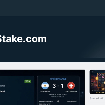
 Stake.com
Suured või