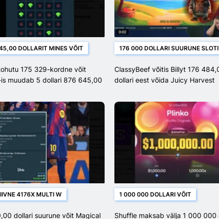
45,00 DOLLARIT MINES VÕIT
176 000 DOLLARI SUURUNE SLOTI
tohutu 175 329-kordne võit
ClassyBeef võitis Billyt 176 484,
-is muudab 5 dollari 876 645,00
dollari eest võida Juicy Harvest
ks
IVNE 4176X MULTI W
1 000 000 DOLLARI VÕIT
,00 dollari suurune võit Magical
Shuffle maksab välja 1 000 000 d