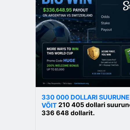
330 000 DOLLARI SUURUN
210 405 dollari suurun
VÕIT
336 648 dollarit.