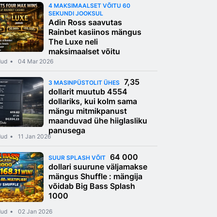
4 MAKSIMAALSET VÕITU 60
SEKUNDI JOOKSUL
Adin Ross saavutas
Rainbet kasiinos mängus
The Luxe neli
maksimaalset võitu
dud
04 Mar 2026
7,35
3 MASINPÜSTOLIT ÜHES
dollarit muutub 4554
dollariks, kui kolm sama
mängu mitmikpanust
maanduvad ühe hiiglasliku
panusega
dud
11 Jan 2026
64 000
SUUR SPLASH VÕIT
dollari suurune väljamakse
mängus Shuffle : mängija
võidab Big Bass Splash
1000
dud
02 Jan 2026