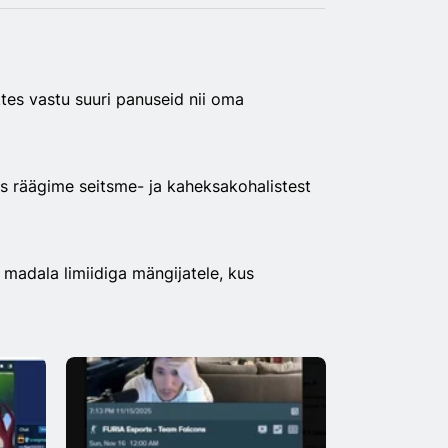
ttes vastu suuri panuseid nii oma
es räägime seitsme- ja kaheksakohalistest
 madala limiidiga mängijatele, kus