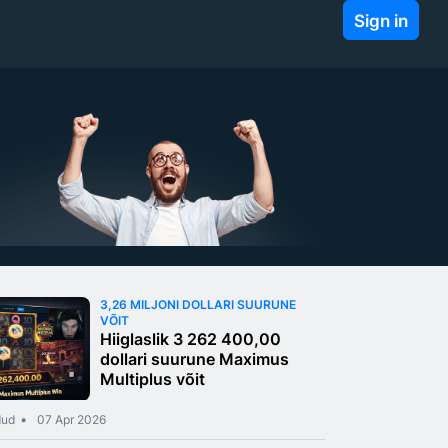
Sign in
3,26 MILJONI DOLLARI SUURUNE
VÕIT
Hiiglaslik 3 262 400,00
dollari suurune Maximus
Multiplus võit
dud
07 Apr 2026