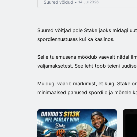
Suured võidud
14 Jul 2026
Suured võitjad pole Stake jaoks midagi uut.
spordiennustuses kui ka kasiinos.
Selle tulemusena möödub vaevalt nädal ilma
väljamaksetest. See leht toob teieni uudise
Muidugi väärib märkimist, et kuigi Stake on
minimaalsed panused spordile ja mõnele ka