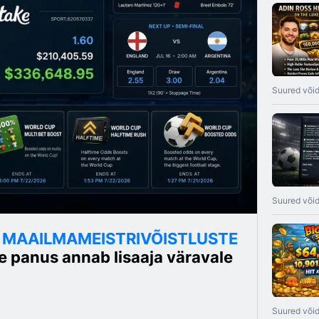
Suured või
Suured või
E MAAILMAMEISTRIVÕISTLUSTE
e panus annab lisaaja väravale
Suured või