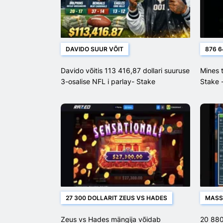
DAVIDO SUUR VÕIT
876 6
Davido võitis 113 416,87 dollari suuruse
Mines 
3-osalise NFL i parlay- Stake
Stake 
dollari
27 300 DOLLARIT ZEUS VS HADES
MASSI
Zeus vs Hades mängija võidab
20 880