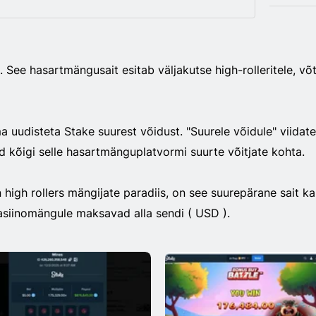
 See hasartmängusait esitab väljakutse high-rolleritele, võ
 uudisteta Stake suurest võidust. "Suurele võidule" viidat
d kõigi selle hasartmänguplatvormi suurte võitjate kohta.
 high rollers mängijate paradiis, on see suurepärane sait ka
siinomängule maksavad alla sendi ( USD ).