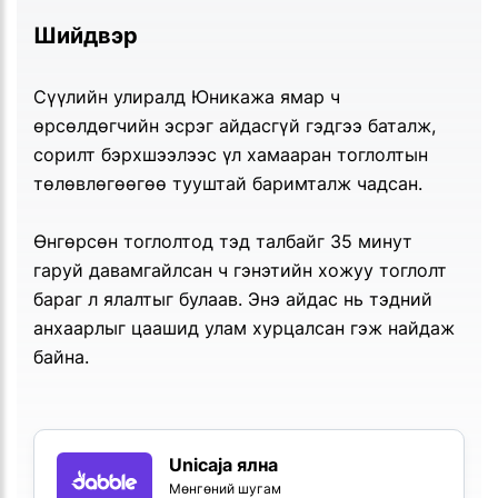
Шийдвэр
Сүүлийн улиралд Юникажа ямар ч
өрсөлдөгчийн эсрэг айдасгүй гэдгээ баталж,
сорилт бэрхшээлээс үл хамааран тоглолтын
төлөвлөгөөгөө тууштай баримталж чадсан.
Өнгөрсөн тоглолтод тэд талбайг 35 минут
гаруй давамгайлсан ч гэнэтийн хожуу тоглолт
бараг л ялалтыг булаав. Энэ айдас нь тэдний
анхаарлыг цаашид улам хурцалсан гэж найдаж
байна.
Unicaja ялна
Мөнгөний шугам