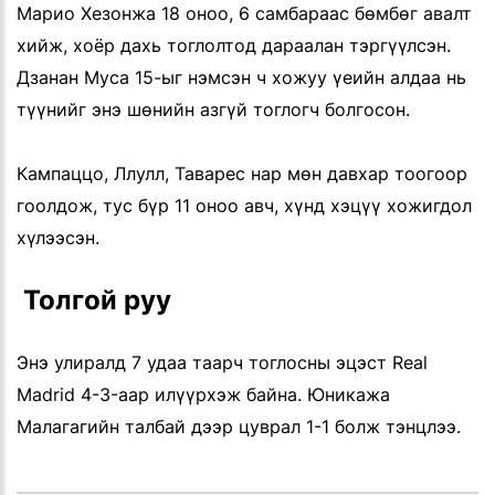
Марио Хезонжа 18 оноо, 6 самбараас бөмбөг авалт
хийж, хоёр дахь тоглолтод дараалан тэргүүлсэн.
Дзанан Муса 15-ыг нэмсэн ч хожуу үеийн алдаа нь
түүнийг энэ шөнийн азгүй тоглогч болгосон.
Кампаццо, Ллулл, Таварес нар мөн давхар тоогоор
гоолдож, тус бүр 11 оноо авч, хүнд хэцүү хожигдол
хүлээсэн.
 Толгой руу
Энэ улиралд 7 удаа таарч тоглосны эцэст Real
Madrid 4-3-аар илүүрхэж байна. Юникажа
Малагагийн талбай дээр цуврал 1-1 болж тэнцлээ.