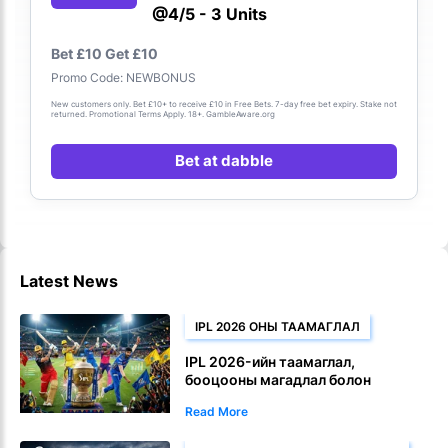
@4/5 - 3 Units
Bet £10 Get £10
Promo Code: NEWBONUS
New customers only. Bet £10+ to receive £10 in Free Bets. 7-day free bet expiry. Stake not
returned. Promotional Terms Apply. 18+. GambleAware.org
Bet at dabble
Latest News
IPL 2026 ОНЫ ТААМАГЛАЛ
IPL 2026-ийн таамаглал,
бооцооны магадлал болон
зөвлөмжүүд
Read More