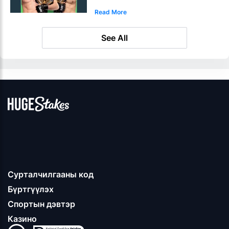
сурталчилгаа
Read More
See All
Сурталчилгааны код
Бүртгүүлэх
Спортын дэвтэр
Казино