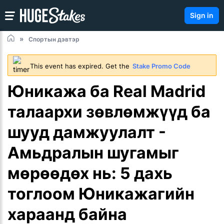
Sign in
Спортын дэвтэр
This event has expired. Get the
Stake Promo Code
Юникажа ба Real Madrid
талаархи зөвлөмжүүд ба
шууд дамжуулалт -
Амьдралын шугамыг
мөрөөдөх нь: 5 дахь
тоглоом Юникажагийн
хараанд байна