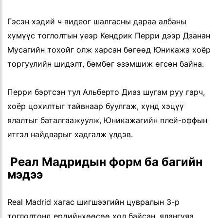
Гэсэн хэдий ч видеог шалгасны дараа албаны
хүмүүс тоглолтын үеэр Кендрик Перри дээр Дзанан
Мусагийн тохойг олж харсан бөгөөд Юникажа хоёр
торгуулийн шидэлт, бөмбөг эзэмшиж өгсөн байна.
Перри бэртсэн тул Альберто Диаз шугам руу гарч,
хоёр цохилтыг тайвнаар буулгаж, хүнд хэцүү
ялалтыг баталгаажуулж, Юникажагийн плей-оффын
итгэл найдварыг хадгалж үлдэв.
 Реал Мадридын форм ба багийн 
мэдээ
Real Madrid хагас шигшээгийн цувралын 3-р
тоглолтонд ердийнхөөсөө хол байсан, ялангуяа