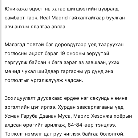
Юникажа эцэст нь хагас шигшээгийн цувралд
самбарт гарч, Real Madrid гайхалтайгаар буулган
авч анхны ялалтаа авлаа.
Малагад төвтэй баг дөрөвдүгээр үед тааруухан
тоглосны эцэст бараг 19 онооны зөрүүтэй
тэргүүлж байсан ч бага зэрэг аз завшаан, үхэх
мөчид чухал шийдвэр гаргасны үр дүнд энэ
тоглолтыг үргэлжлүүлж чадсан.
Зохицуулалт дуусахаас ердөө нэг секундын өмнө
эргэлтийн цэг ирлээ. Хурдан завсарлагааны үед
Усман Гаруба Дзанан Муса, Марио Хезонжа хоёрын
алдсан өрөгийг арилгаж, 84-84-өөр тэнцлээ.
Тоглолт нэмэлт цаг руу чиглэж байгаа бололтой.