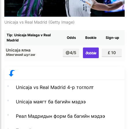
Unicaja vs Real Madrid (Getty Image)
Tip: Unicaja Malaga v Real
Odds
Bookie
Sign-up
Madrid
Unicaja ялна
@4/5
£ 10
Мөнгөний шугам
Unicaja vs Real Madrid 4-р тоглолт
Unicaja маягт ба багийн мэдээ
Реал Мадридын форм ба багийн мэдээ