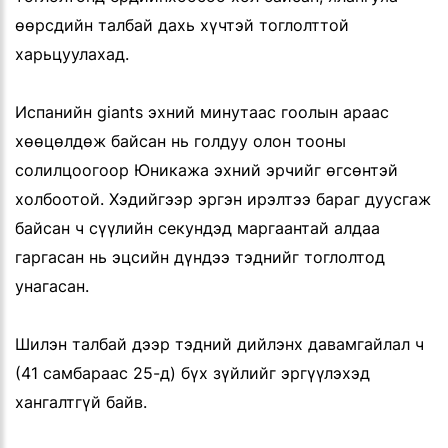
өөрсдийн талбай дахь хүчтэй тоглолттой
харьцуулахад.
Испанийн giants эхний минутаас гоолын араас
хөөцөлдөж байсан нь голдуу олон тооны
солилцоогоор Юникажа эхний эрчийг өгсөнтэй
холбоотой. Хэдийгээр эргэн ирэлтээ бараг дуусгаж
байсан ч сүүлийн секундэд маргаантай алдаа
гаргасан нь эцсийн дүндээ тэднийг тоглолтод
унагасан.
Шилэн талбай дээр тэдний дийлэнх давамгайлал ч
(41 самбараас 25-д) бүх зүйлийг эргүүлэхэд
хангалтгүй байв.