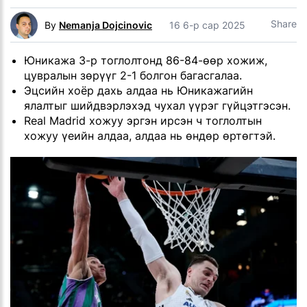
Share
By
Nemanja Dojcinovic
16 6-р сар 2025
Юникажа 3-р тоглолтонд 86-84-өөр хожиж,
цувралын зөрүүг 2-1 болгон багасгалаа.
Эцсийн хоёр дахь алдаа нь Юникажагийн
ялалтыг шийдвэрлэхэд чухал үүрэг гүйцэтгэсэн.
Real Madrid хожуу эргэн ирсэн ч тоглолтын
хожуу үеийн алдаа, алдаа нь өндөр өртөгтэй.