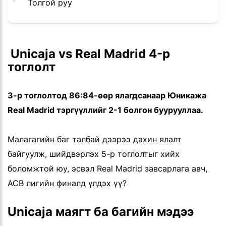
Толгой руу
 Unicaja vs Real Madrid 4-р 
тоглолт
3-р тоглолтод 86:84-өөр ялагдсанаар Юникажа
Real Madrid тэргүүллийг 2-1 болгон буурууллаа.
Малагагийн баг талбай дээрээ дахин ялалт
байгуулж, шийдвэрлэх 5-р тоглолтыг хийх
боломжтой юу, эсвэл Real Madrid завсарлага авч,
ACB лигийн финалд үлдэх үү?
Unicaja маягт ба багийн мэдээ 