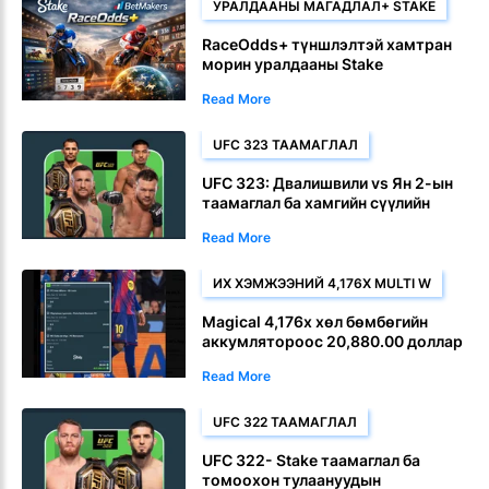
УРАЛДААНЫ МАГАДЛАЛ+ STAKE
RaceOdds+ түншлэлтэй хамтран
морин уралдааны Stake
сайжруулсан.
Read More
UFC 323 ТААМАГЛАЛ
UFC 323: Двалишвили vs Ян 2-ын
таамаглал ба хамгийн сүүлийн
үеийн бооцооны магадлал
Read More
ИХ ХЭМЖЭЭНИЙ 4,176X MULTI W
Magical 4,176x хөл бөмбөгийн
аккумлятороос 20,880.00 доллар
хожоорой
Read More
UFC 322 ТААМАГЛАЛ
UFC 322- Stake таамаглал ба
томоохон тулаануудын