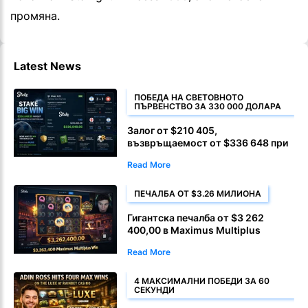
промяна.
Latest News
ПОБЕДА НА СВЕТОВНОТО
ПЪРВЕНСТВО ЗА 330 000 ДОЛАРА
Залог от $210 405,
възвръщаемост от $336 648 при
гол в продължения
Read More
ПЕЧАЛБА ОТ $3.26 МИЛИОНА
Гигантска печалба от $3 262
400,00 в Maximus Multiplus
Read More
4 МАКСИМАЛНИ ПОБЕДИ ЗА 60
СЕКУНДИ