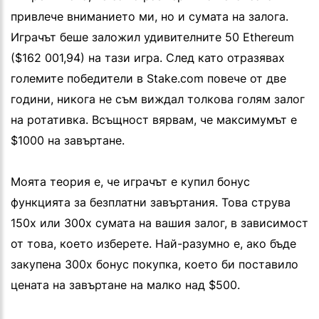
привлече вниманието ми, но и сумата на залога.
Играчът беше заложил удивителните 50 Ethereum
($162 001,94) на тази игра. След като отразявах
големите победители в Stake.com повече от две
години, никога не съм виждал толкова голям залог
на ротативка. Всъщност вярвам, че максимумът е
$1000 на завъртане.
Моята теория е, че играчът е купил бонус
функцията за безплатни завъртания. Това струва
150x или 300x сумата на вашия залог, в зависимост
от това, което изберете. Най-разумно е, ако бъде
закупена 300x бонус покупка, което би поставило
цената на завъртане на малко над $500.