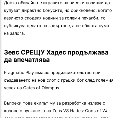
Доста обичайно е играчите на високи позиции да
купуват директно бонусите, но обикновено, когато
казиното споделя новини за големи печалби, то
публикува цената на завъртане, а не общата сума
на залога.
Зевс СРЕЩУ Хадес продължава
да впечатлява
Pragmatic Play имаше предизвикателство при
създаването на нов слот с гръцки бог след големия
успех на Gates of Olympus.
Въпреки това екипът му за разработка излезе с
козове с пускането на Zeus VS Hades: Gods of War.