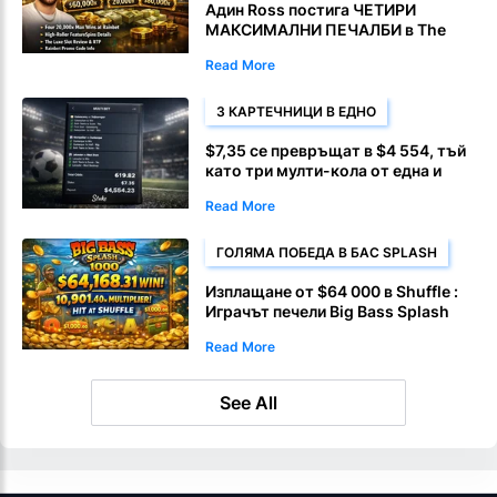
Адин Ross постига ЧЕТИРИ
МАКСИМАЛНИ ПЕЧАЛБИ в The
Luxe в казино Rainbet
Read More
3 КАРТЕЧНИЦИ В ЕДНО
$7,35 се превръщат в $4 554, тъй
като три мулти-кола от една и
съща игра се озовават в един
Read More
Monster Bet
ГОЛЯМА ПОБЕДА В БАС SPLASH
Изплащане от $64 000 в Shuffle :
Играчът печели Big Bass Splash
1000
Read More
See All