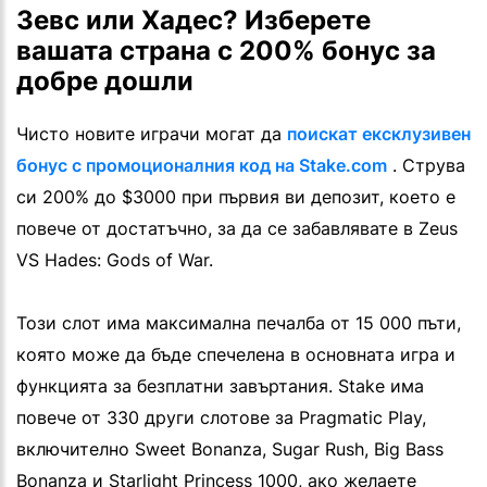
Зевс или Хадес? Изберете
вашата страна с 200% бонус за
добре дошли
Чисто новите играчи могат да
поискат ексклузивен
бонус с промоционалния код на Stake.com
. Струва
си 200% до $3000 при първия ви депозит, което е
повече от достатъчно, за да се забавлявате в Zeus
VS Hades: Gods of War.
Този слот има максимална печалба от 15 000 пъти,
която може да бъде спечелена в основната игра и
функцията за безплатни завъртания. Stake има
повече от 330 други слотове за Pragmatic Play,
включително Sweet Bonanza, Sugar Rush, Big Bass
Bonanza и Starlight Princess 1000, ако желаете