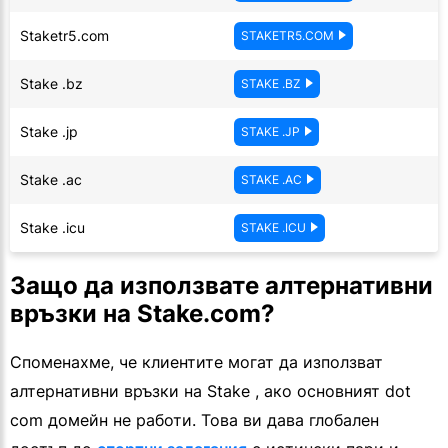
Staketr5.com
STAKETR5.COM
Stake .bz
STAKE .BZ
Stake .jp
STAKE .JP
Stake .ac
STAKE .AC
Stake .icu
STAKE .ICU
Защо да използвате алтернативни
връзки на Stake.com?
Споменахме, че клиентите могат да използват
алтернативни връзки на Stake , ако основният dot
com домейн не работи. Това ви дава глобален