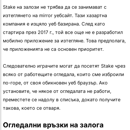
Stake на залози не трябва да се занимават с
изтеглянето на mirror уебсайт. Тази хазартна
компания е изцяло уеб базирана. След като
стартира през 2017 г., той все още не е разработил
мобилно приложение за изтегляне. Това предполага,
че приложенията не са основен приоритет.
Следователно играчите могат да посетят Stake чрез
всяко от работещите огледала, които сме изброили
по-горе, от своя обикновен уеб браузър. Ако
установите, че някое от огледалата не работи,
преместете се надолу в списъка, докато получите
такова, което се отваря.
Огледални връзки на залога