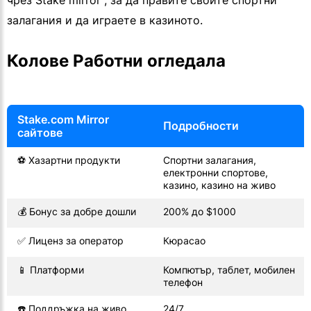
чрез Stake mirror , за да правите своите спортни
залагания и да играете в казиното.
Колове Работни огледала
Stake.com Mirror
Подробности
сайтове
⚽ Хазартни продукти
Спортни залагания,
електронни спортове,
казино, казино на живо
💰 Бонус за добре дошли
200% до $1000
✅ Лиценз за оператор
Кюрасао
📱 Платформи
Компютър, таблет, мобилен
телефон
☎️ Поддръжка на живо
24/7