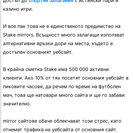
достъп до
спортни залагания
с истински пари и
казино игри.
И все пак това не е единственото предимство на
Stake mirrors. Всъщност много залагащи използват
алтернативни връзки дори на места, където е
достъпен основният уебсайт.
В крайна сметка Stake има 500 000 активни
клиенти. Ако 10% от тях посетят основния уебсайт в
пиковите часове, да речем по време на футболен
мач, това ще натовари много сайта и ще го забави
значително.
mirror сайтове обаче облекчават този стрес, като
отнемат трафика на уебсайта от основния сайт.