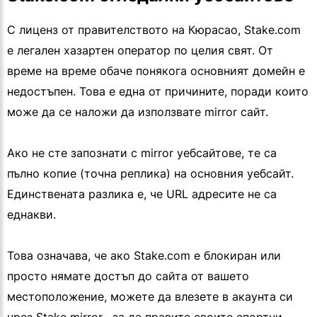
С лиценз от правителството на Кюрасао, Stake.com
е легален хазартен оператор по целия свят. От
време на време обаче понякога основният домейн е
недостъпен. Това е една от причините, поради които
може да се наложи да използвате mirror сайт.
Ако не сте запознати с mirror уебсайтове, те са
пълно копие (точна реплика) на основния уебсайт.
Единствената разлика е, че URL адресите не са
еднакви.
Това означава, че ако Stake.com е блокиран или
просто нямате достъп до сайта от вашето
местоположение, можете да влезете в акаунта си