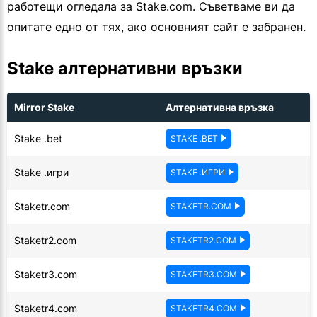
работещи огледала за Stake.com. Съветваме ви да
опитате едно от тях, ако основният сайт е забранен.
Stake алтернативни връзки
Mirror Stake
Алтернативна връзка
Stake .bet
STAKE .BET
Stake .игри
STAKE .ИГРИ
Staketr.com
STAKETR.COM
Staketr2.com
STAKETR2.COM
Staketr3.com
STAKETR3.COM
Staketr4.com
STAKETR4.COM