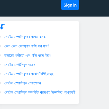
Sign in
গোটেড স্পোর্টসবুকের প্রথম ঝলক
কোন কোন খেলাধুলায় বাজি ধরা যায়?
বাজারের গভীরতা এবং বাজি ধরার বিকল্প
গোটেড স্পোর্টসবুক অডস
গোটেড স্পোর্টসবুকের প্রধান বৈশিষ্ট্যসমূহ
গোটেড স্পোর্টসবুক প্রোমোশন
গোটেড স্পোর্টসবুক সম্পর্কিত প্রায়শই জিজ্ঞাসিত প্রশ্নাবলী