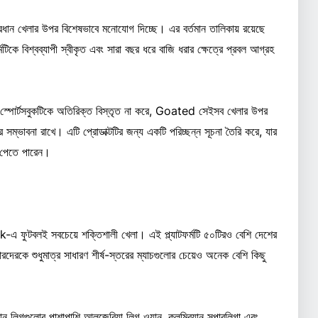
্রধান খেলার উপর বিশেষভাবে মনোযোগ দিচ্ছে। এর বর্তমান তালিকায় রয়েছে
্মটিকে বিশ্বব্যাপী স্বীকৃত এবং সারা বছর ধরে বাজি ধরার ক্ষেত্রে প্রবল আগ্রহ
স্পোর্টসবুকটিকে অতিরিক্ত বিস্তৃত না করে, Goated সেইসব খেলার উপর
সম্ভাবনা রাখে। এটি প্রোডাক্টটির জন্য একটি পরিচ্ছন্ন সূচনা তৈরি করে, যার
জে পেতে পারেন।
ুটবলই সবচেয়ে শক্তিশালী খেলা। এই প্ল্যাটফর্মটি ৫০টিরও বেশি দেশের
দেরকে শুধুমাত্র সাধারণ শীর্ষ-স্তরের ম্যাচগুলোর চেয়েও অনেক বেশি কিছু
ান লিগগুলোর পাশাপাশি আলজেরিয়া লিগ ওয়ান, কলম্বিয়ান সুপারলিগা এবং