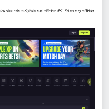
 এবং ভারত বনাম অস্ট্রেলিয়ার মতো আইকনিক টেস্ট সিরিজের জন্য আইপিএল