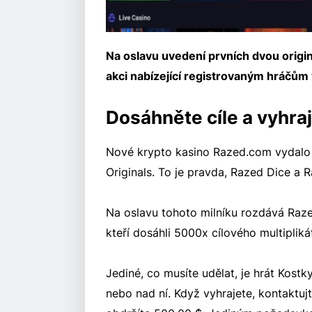
Na oslavu uvedení prvních dvou origi
akci nabízející registrovaným hráčům 
Dosáhněte cíle a vyhra
Nové krypto kasino Razed.com vydalo 
Originals. To je pravda, Razed Dice a 
Na oslavu tohoto milníku rozdává Raz
kteří dosáhli 5000x cílového multiplikát
Jediné, co musíte udělat, je hrát Kost
nebo nad ní. Když vyhrajete, kontaktuj