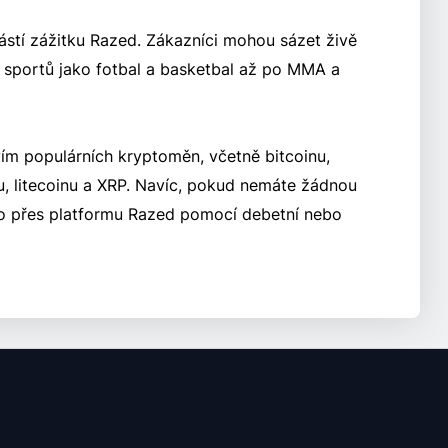
ástí zážitku Razed. Zákazníci mohou sázet živě
 sportů jako fotbal a basketbal až po MMA a
ím populárních kryptoměn, včetně bitcoinu,
u, litecoinu a XRP. Navíc, pokud nemáte žádnou
mo přes platformu Razed pomocí debetní nebo