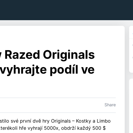
w Razed Originals
vyhrajte podíl ve
Share
ilo své první dvě hry Originals – Kostky a Limbo
kterékoli hře vyhrají 5000x, obdrží každý 500 $