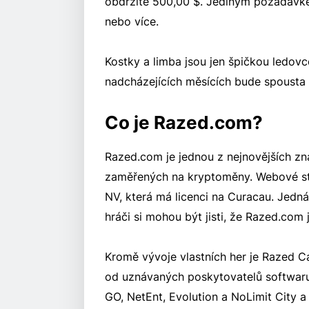
obdržíte 500,00 $. Jediným požadavkem
nebo více.
Kostky a limba jsou jen špičkou ledovce
nadcházejících měsících bude spousta 
Co je Razed.com?
Razed.com je jednou z nejnovějších zna
zaměřených na kryptoměny. Webové str
NV, která má licenci na Curacau. Jedná
hráči si mohou být jisti, že Razed.com j
Kromě vývoje vlastních her je Razed C
od uznávaných poskytovatelů softwaru
GO, NetEnt, Evolution a NoLimit City a