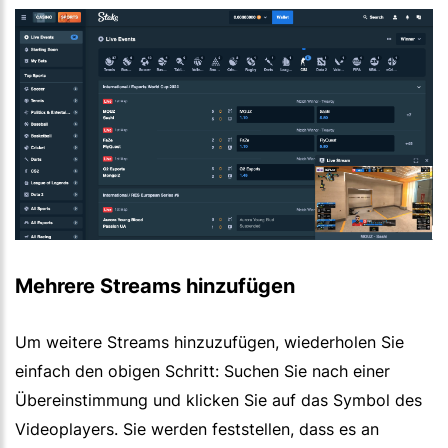
Mehrere Streams hinzufügen
Um weitere Streams hinzuzufügen, wiederholen Sie
einfach den obigen Schritt: Suchen Sie nach einer
Übereinstimmung und klicken Sie auf das Symbol des
Videoplayers. Sie werden feststellen, dass es an