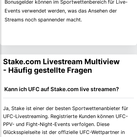
Bonusgelder können im Sportwettenbereich für Live-
Events verwendet werden, was das Ansehen der
Streams noch spannender macht.
Stake.com Livestream Multiview
- Häufig gestellte Fragen
 Kann ich UFC auf Stake.com live streamen?
Ja, Stake ist einer der besten Sportwettenanbieter für
UFC-Livestreaming. Registrierte Kunden können UFC-
PPV- und Fight-Night-Events verfolgen. Diese
Glücksspielseite ist der offizielle UFC-Wettpartner in