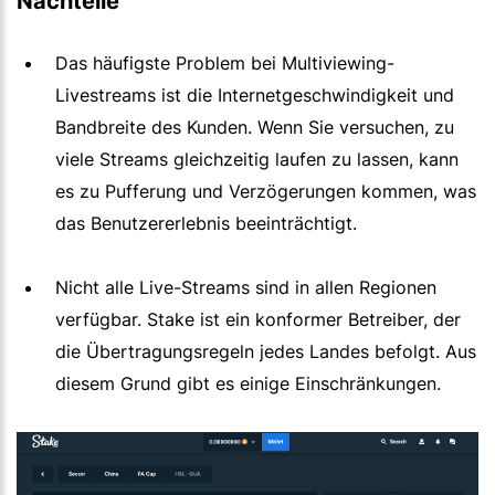
Nachteile
Das häufigste Problem bei Multiviewing-
Livestreams ist die Internetgeschwindigkeit und
Bandbreite des Kunden. Wenn Sie versuchen, zu
viele Streams gleichzeitig laufen zu lassen, kann
es zu Pufferung und Verzögerungen kommen, was
das Benutzererlebnis beeinträchtigt.
Nicht alle Live-Streams sind in allen Regionen
verfügbar. Stake ist ein konformer Betreiber, der
die Übertragungsregeln jedes Landes befolgt. Aus
diesem Grund gibt es einige Einschränkungen.