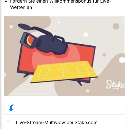
Fordern Sie einen Willkommensbonus für Live-
Wetten an
Live-Stream-Multiview bei Stake.com