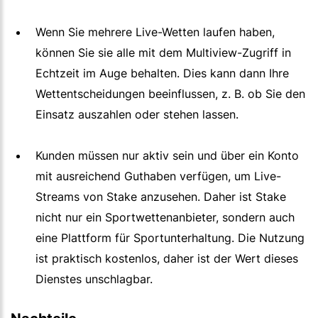
Wenn Sie mehrere Live-Wetten laufen haben,
können Sie sie alle mit dem Multiview-Zugriff in
Echtzeit im Auge behalten. Dies kann dann Ihre
Wettentscheidungen beeinflussen, z. B. ob Sie den
Einsatz auszahlen oder stehen lassen.
Kunden müssen nur aktiv sein und über ein Konto
mit ausreichend Guthaben verfügen, um Live-
Streams von Stake anzusehen. Daher ist Stake
nicht nur ein Sportwettenanbieter, sondern auch
eine Plattform für Sportunterhaltung. Die Nutzung
ist praktisch kostenlos, daher ist der Wert dieses
Dienstes unschlagbar.