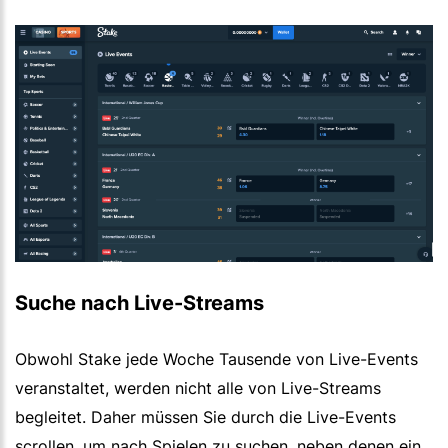
Suche nach Live-Streams
Obwohl Stake jede Woche Tausende von Live-Events
veranstaltet, werden nicht alle von Live-Streams
begleitet. Daher müssen Sie durch die Live-Events
scrollen, um nach Spielen zu suchen, neben denen ein