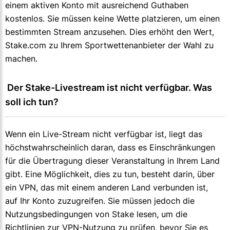
einem aktiven Konto mit ausreichend Guthaben
kostenlos. Sie müssen keine Wette platzieren, um einen
bestimmten Stream anzusehen. Dies erhöht den Wert,
Stake.com zu Ihrem Sportwettenanbieter der Wahl zu
machen.
 Der Stake-Livestream ist nicht verfügbar. Was 
soll ich tun?
Wenn ein Live-Stream nicht verfügbar ist, liegt das
höchstwahrscheinlich daran, dass es Einschränkungen
für die Übertragung dieser Veranstaltung in Ihrem Land
gibt. Eine Möglichkeit, dies zu tun, besteht darin, über
ein VPN, das mit einem anderen Land verbunden ist,
auf Ihr Konto zuzugreifen. Sie müssen jedoch die
Nutzungsbedingungen von Stake lesen, um die
Richtlinien zur VPN-Nutzung zu prüfen, bevor Sie es