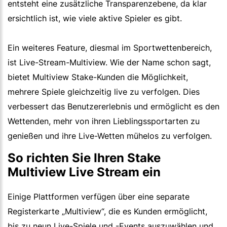
entsteht eine zusätzliche Transparenzebene, da klar
ersichtlich ist, wie viele aktive Spieler es gibt.
Ein weiteres Feature, diesmal im Sportwettenbereich,
ist Live-Stream-Multiview. Wie der Name schon sagt,
bietet Multiview Stake-Kunden die Möglichkeit,
mehrere Spiele gleichzeitig live zu verfolgen. Dies
verbessert das Benutzererlebnis und ermöglicht es den
Wettenden, mehr von ihren Lieblingssportarten zu
genießen und ihre Live-Wetten mühelos zu verfolgen.
So richten Sie Ihren Stake
Multiview Live Stream ein
Einige Plattformen verfügen über eine separate
Registerkarte „Multiview“, die es Kunden ermöglicht,
bis zu neun Live-Spiele und -Events auszuwählen und