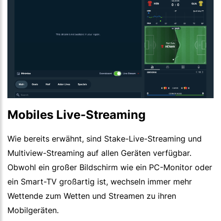
Mobiles Live-Streaming
Wie bereits erwähnt, sind Stake-Live-Streaming und
Multiview-Streaming auf allen Geräten verfügbar.
Obwohl ein großer Bildschirm wie ein PC-Monitor oder
ein Smart-TV großartig ist, wechseln immer mehr
Wettende zum Wetten und Streamen zu ihren
Mobilgeräten.