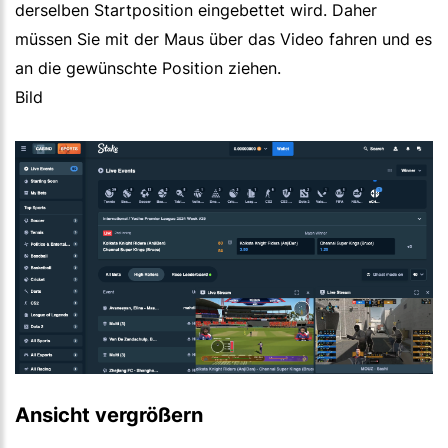
derselben Startposition eingebettet wird. Daher
müssen Sie mit der Maus über das Video fahren und es
an die gewünschte Position ziehen.
Bild
Ansicht vergrößern