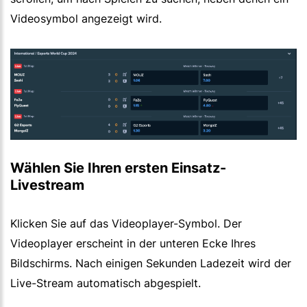
Videosymbol angezeigt wird.
Wählen Sie Ihren ersten Einsatz-
Livestream
Klicken Sie auf das Videoplayer-Symbol. Der
Videoplayer erscheint in der unteren Ecke Ihres
Bildschirms. Nach einigen Sekunden Ladezeit wird der
Live-Stream automatisch abgespielt.