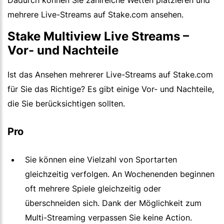
Dadurch können Sie zahlreiche Wetten platzieren und
mehrere Live-Streams auf Stake.com ansehen.
Stake Multiview Live Streams –
Vor- und Nachteile
Ist das Ansehen mehrerer Live-Streams auf Stake.com
für Sie das Richtige? Es gibt einige Vor- und Nachteile,
die Sie berücksichtigen sollten.
Pro
Sie können eine Vielzahl von Sportarten
gleichzeitig verfolgen. An Wochenenden beginnen
oft mehrere Spiele gleichzeitig oder
überschneiden sich. Dank der Möglichkeit zum
Multi-Streaming verpassen Sie keine Action.