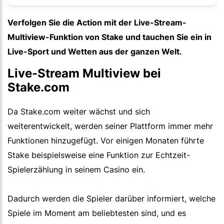
Verfolgen Sie die Action mit der Live-Stream-
Multiview-Funktion von Stake und tauchen Sie ein in
Live-Sport und Wetten aus der ganzen Welt.
Live-Stream Multiview bei
Stake.com
Da Stake.com weiter wächst und sich
weiterentwickelt, werden seiner Plattform immer mehr
Funktionen hinzugefügt. Vor einigen Monaten führte
Stake beispielsweise eine Funktion zur Echtzeit-
Spielerzählung in seinem Casino ein.
Dadurch werden die Spieler darüber informiert, welche
Spiele im Moment am beliebtesten sind, und es