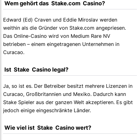
 Wem gehört das  Stake.com  Casino?
Edward (Ed) Craven und Eddie Miroslav werden
weithin als die Gründer von Stake.com angepriesen.
Das Online-Casino wird von Medium Rare NV
betrieben – einem eingetragenen Unternehmen in
Curacao.
 Ist  Stake  Casino legal?
Ja, so ist es. Der Betreiber besitzt mehrere Lizenzen in
Curacao, Großbritannien und Mexiko. Dadurch kann
Stake Spieler aus der ganzen Welt akzeptieren. Es gibt
jedoch einige eingeschränkte Länder.
 Wie viel ist  Stake  Casino wert?