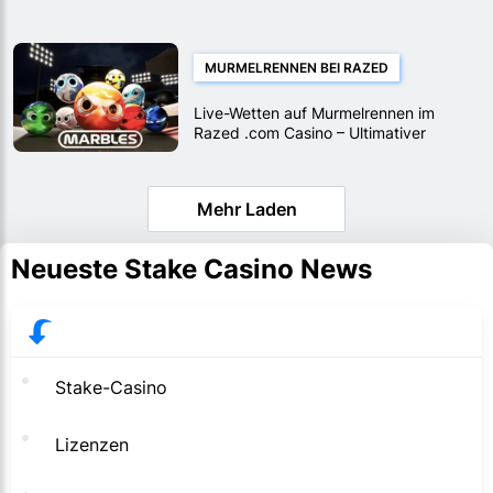
MURMELRENNEN BEI RAZED
Live-Wetten auf Murmelrennen im
Razed .com Casino – Ultimativer
Leitfaden
Mehr Laden
Neueste Stake Casino News
Stake-Casino
Lizenzen