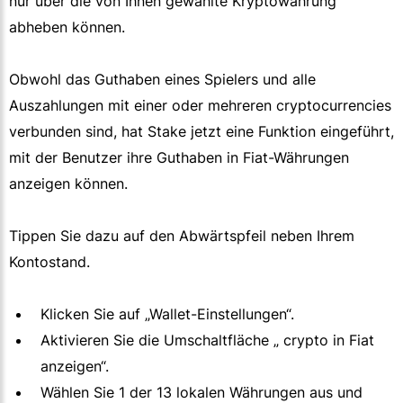
nur über die von Ihnen gewählte Kryptowährung
abheben können.
Obwohl das Guthaben eines Spielers und alle
Auszahlungen mit einer oder mehreren cryptocurrencies
verbunden sind, hat Stake jetzt eine Funktion eingeführt,
mit der Benutzer ihre Guthaben in Fiat-Währungen
anzeigen können.
Tippen Sie dazu auf den Abwärtspfeil neben Ihrem
Kontostand.
Klicken Sie auf „Wallet-Einstellungen“.
Aktivieren Sie die Umschaltfläche „ crypto in Fiat
anzeigen“.
Wählen Sie 1 der 13 lokalen Währungen aus und