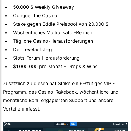
50.000 $ Weekly Giveaway
Conquer the Casino
Stake gegen Eddie Preispool von 20.000 $
Wöchentliches Multiplikator-Rennen
Tägliche Casino-Herausforderungen
Der Levelaufstieg
Slots-Forum-Herausforderung
$1.000.000 pro Monat – Drops & Wins
Zusätzlich zu diesen hat Stake ein 9-stufiges VIP -
Programm, das Casino-Rakeback, wöchentliche und
monatliche Boni, engagierten Support und andere
Vorteile umfasst.