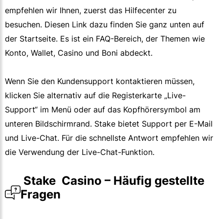
empfehlen wir Ihnen, zuerst das Hilfecenter zu
besuchen. Diesen Link dazu finden Sie ganz unten auf
der Startseite. Es ist ein FAQ-Bereich, der Themen wie
Konto, Wallet, Casino und Boni abdeckt.
Wenn Sie den Kundensupport kontaktieren müssen,
klicken Sie alternativ auf die Registerkarte „Live-
Support“ im Menü oder auf das Kopfhörersymbol am
unteren Bildschirmrand. Stake bietet Support per E-Mail
und Live-Chat. Für die schnellste Antwort empfehlen wir
die Verwendung der Live-Chat-Funktion.
 Stake  Casino – Häufig gestellte 
Fragen