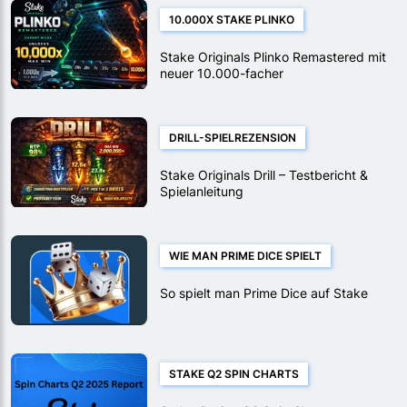
10.000X STAKE PLINKO
Stake Originals Plinko Remastered mit
neuer 10.000-facher
Maximalauszahlung
DRILL-SPIELREZENSION
Stake Originals Drill – Testbericht &
Spielanleitung
WIE MAN PRIME DICE SPIELT
So spielt man Prime Dice auf Stake
STAKE Q2 SPIN CHARTS