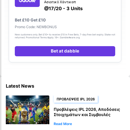
Ασιατικό Χάντικαπ
@17/20 - 3 Units
Bet £10 Get £10
Promo Code: NEWBONUS
New customers only. Bet £10+ to receive £10 in Free Bets. 7-day free bet expiry. Stake not
returned. Promotional Terms Apply. 18+. GambleAware.org
Bet at dabble
Latest News
ΠΡΟΒΛΈΨΕΙΣ IPL 2026
Προβλέψεις IPL 2026, Αποδόσεις
Στοιχημάτων και Συμβουλές
Read More