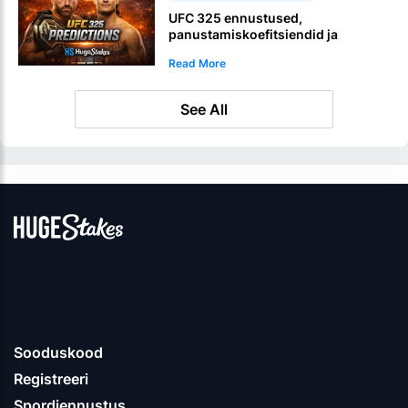
UFC 325 ennustused,
panustamiskoefitsiendid ja
krüptopanustamise kampaaniad
Read More
See All
Sooduskood
Registreeri
Spordiennustus