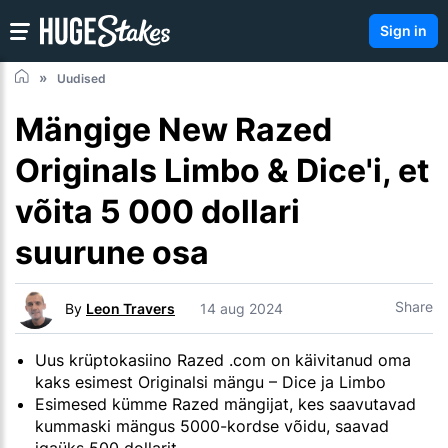
Sign in
Uudised
Mängige New Razed
Originals Limbo & Dice'i, et
võita 5 000 dollari
suurune osa
Share
By
Leon Travers
14 aug 2024
Uus krüptokasiino Razed .com on käivitanud oma
kaks esimest Originalsi mängu – Dice ja Limbo
Esimesed kümme Razed mängijat, kes saavutavad
kummaski mängus 5000-kordse võidu, saavad