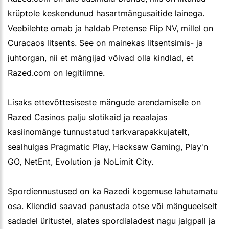
krüptole keskendunud hasartmängusaitide lainega.
Veebilehte omab ja haldab Pretense Flip NV, millel on
Curacaos litsents. See on mainekas litsentsimis- ja
juhtorgan, nii et mängijad võivad olla kindlad, et
Razed.com on legitiimne.
Lisaks ettevõttesiseste mängude arendamisele on
Razed Casinos palju slotikaid ja reaalajas
kasiinomänge tunnustatud tarkvarapakkujatelt,
sealhulgas Pragmatic Play, Hacksaw Gaming, Play'n
GO, NetEnt, Evolution ja NoLimit City.
Spordiennustused on ka Razedi kogemuse lahutamatu
osa. Kliendid saavad panustada otse või mängueelselt
sadadel üritustel, alates spordialadest nagu jalgpall ja