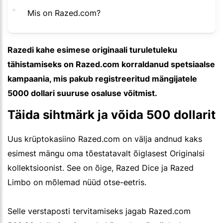
Mis on Razed.com?
Razedi kahe esimese originaali turuletuleku
tähistamiseks on Razed.com korraldanud spetsiaalse
kampaania, mis pakub registreeritud mängijatele
5000 dollari suuruse osaluse võitmist.
Täida sihtmärk ja võida 500 dollarit
Uus krüptokasiino Razed.com on välja andnud kaks
esimest mängu oma tõestatavalt õiglasest Originalsi
kollektsioonist. See on õige, Razed Dice ja Razed
Limbo on mõlemad nüüd otse-eetris.
Selle verstaposti tervitamiseks jagab Razed.com