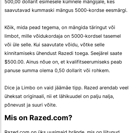
500,00 dollarit esimesele kümnele mängijale, kes
saavutavad kummaski mängus 5000-kordse eesmärgi.
Kõik, mida pead tegema, on mängida täringut või
limbot, mille võidukordaja on 5000-kordsel tasemel
või üle selle. Kui saavutate võidu, võtke selle
kinnitamiseks ühendust Razedi toega. Seejärel saate
$500.00. Ainus nõue on, et kvalifitseerumiseks peab
panuse summa olema 0,50 dollarit või rohkem.
Dice ja Limbo on vaid jäämäe tipp. Razed arendab veel
üheksat originaali, nii et lähikuudel on palju nalja,
põnevust ja suuri võite.
Mis on Razed.com?
Razed.com on üks uusimaid brände, mis on liitunud