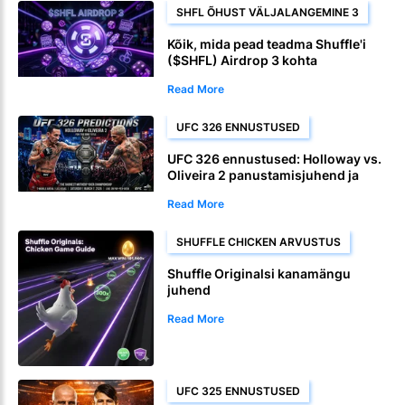
SHFL ÕHUST VÄLJALANGEMINE 3
Kõik, mida pead teadma Shuffle'i
($SHFL) Airdrop 3 kohta
Read More
UFC 326 ENNUSTUSED
UFC 326 ennustused: Holloway vs.
Oliveira 2 panustamisjuhend ja
koefitsiendid
Read More
SHUFFLE CHICKEN ARVUSTUS
Shuffle Originalsi kanamängu
juhend
Read More
UFC 325 ENNUSTUSED