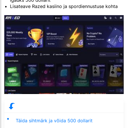
igaüks 500 dollarit
Lisateave Razed kasiino ja spordiennustuse kohta
Täida sihtmärk ja võida 500 dollarit