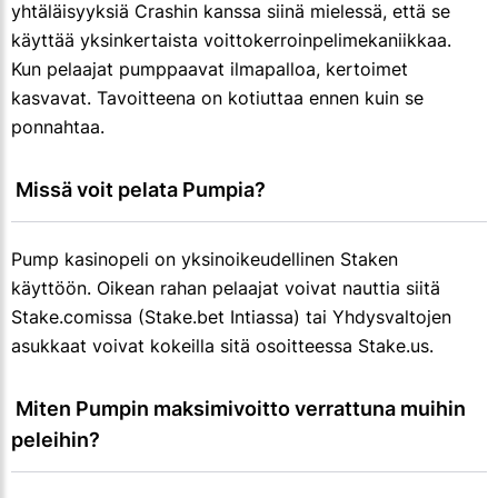
yhtäläisyyksiä Crashin kanssa siinä mielessä, että se
käyttää yksinkertaista voittokerroinpelimekaniikkaa.
Kun pelaajat pumppaavat ilmapalloa, kertoimet
kasvavat. Tavoitteena on kotiuttaa ennen kuin se
ponnahtaa.
 Missä voit pelata Pumpia?
Pump kasinopeli on yksinoikeudellinen Staken
käyttöön. Oikean rahan pelaajat voivat nauttia siitä
Stake.comissa (Stake.bet Intiassa) tai Yhdysvaltojen
asukkaat voivat kokeilla sitä osoitteessa Stake.us.
 Miten Pumpin maksimivoitto verrattuna muihin 
peleihin?