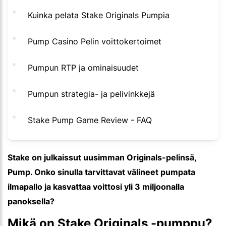
Kuinka pelata Stake Originals Pumpia
Pump Casino Pelin voittokertoimet
Pumpun RTP ja ominaisuudet
Pumpun strategia- ja pelivinkkejä
Stake Pump Game Review - FAQ
Stake on julkaissut uusimman Originals-pelinsä,
Pump. Onko sinulla tarvittavat välineet pumpata
ilmapallo ja kasvattaa voittosi yli 3 miljoonalla
panoksella?
Mikä on Stake Originals -pumppu?