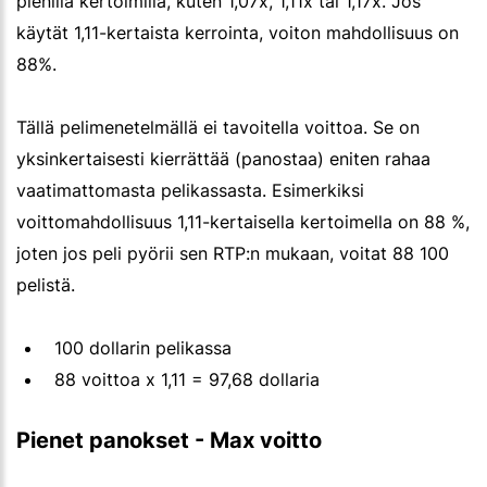
pienillä kertoimilla, kuten 1,07x, 1,11x tai 1,17x. Jos
käytät 1,11-kertaista kerrointa, voiton mahdollisuus on
88%.
Tällä pelimenetelmällä ei tavoitella voittoa. Se on
yksinkertaisesti kierrättää (panostaa) eniten rahaa
vaatimattomasta pelikassasta. Esimerkiksi
voittomahdollisuus 1,11-kertaisella kertoimella on 88 %,
joten jos peli pyörii sen RTP:n mukaan, voitat 88 100
pelistä.
100 dollarin pelikassa
88 voittoa x 1,11 = 97,68 dollaria
Pienet panokset - Max voitto