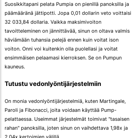
Suosikkitapani pelata Pumpia on pienillä panoksilla ja
päämääränä jättipotti. Jopa 0,01 dollarin veto voittaisi
32 033,84 dollaria. Vaikka maksimivoiton
tavoitteleminen on jännittävää, sinun on oltava valmis
häviämään tuhansia pelejä ennen kuin voitat ison
voiton. Onni voi kuitenkin olla puolellasi ja voitat
ensimmäisen pelaamasi kierroksen. Se on Pumpun
kauneus.
Tutustu vedonlyöntijärjestelmiin
On monia vedonlyöntijärjestelmiä, kuten Martingale,
Paroli ja Fibonacci, joita voidaan käyttää Pump-
pelattaessa. Useimmat järjestelmät toimivat "tasaisen
rahan" panoksilla, joten sinun on vaihdettava 1,98x ja
2,04x kertoimien välillä.