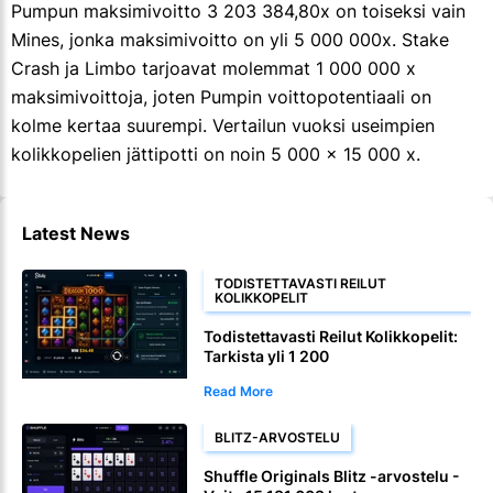
Pumpun maksimivoitto 3 203 384,80x on toiseksi vain
Mines, jonka maksimivoitto on yli 5 000 000x. Stake
Crash ja Limbo tarjoavat molemmat 1 000 000 x
maksimivoittoja, joten Pumpin voittopotentiaali on
kolme kertaa suurempi. Vertailun vuoksi useimpien
kolikkopelien jättipotti on noin 5 000 x 15 000 x.
Latest News
TODISTETTAVASTI REILUT
KOLIKKOPELIT
Todistettavasti Reilut Kolikkopelit:
Tarkista yli 1 200
Panosmoottoripeliä
Read More
BLITZ-ARVOSTELU
Shuffle Originals Blitz -arvostelu -