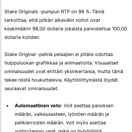
Stake Originals -pumpun RTP on 98 %. Tämä
tarkoittaa, että pitkän aikavälin voitot ovat
keskimäärin 98,00 dollaria jokaista panostettua 100,00
dollaria kohden.
Stake Original -pelinä pelaajien ei pitäisi odottaa
huippuluokan grafiikkaa ja animaatioita. Visuaaliset
ominaisuudet ovat erittäin yksinkertaisia, mutta tämä
tekee niistä houkuttelevia. Käyttöliittymästä löydät
seuraavat ominaisuudet.
Automaattinen veto:
Voit asettaa panoksen
määrän, vaikeusasteen, lyöntien määrän ja
pelikierrosten määrän. Voit myös asettaa
voitto/tappio rajat, mikä on hyödyllistä.