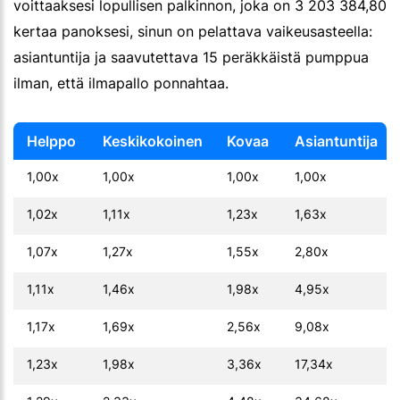
voittaaksesi lopullisen palkinnon, joka on 3 203 384,80
kertaa panoksesi, sinun on pelattava vaikeusasteella:
asiantuntija ja saavutettava 15 peräkkäistä pumppua
ilman, että ilmapallo ponnahtaa.
Helppo
Keskikokoinen
Kovaa
Asiantuntija
1,00x
1,00x
1,00x
1,00x
1,02x
1,11x
1,23x
1,63x
1,07x
1,27x
1,55x
2,80x
1,11x
1,46x
1,98x
4,95x
1,17x
1,69x
2,56x
9,08x
1,23x
1,98x
3,36x
17,34x