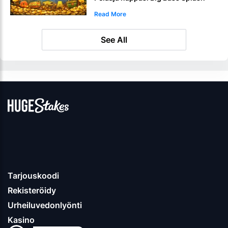
1000 -voiton
Read More
See All
Tarjouskoodi
Rekisteröidy
Urheiluvedonlyönti
Kasino