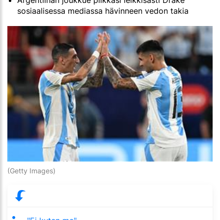
Argentiinan joukkue pilkkasi leikkisästi Drake
sosiaalisessa mediassa hävinneen vedon takia
(Getty Images)