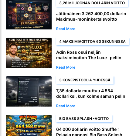
3,26 MILJOONAN DOLLARIN VOITTO
Jättimäinen 3 262 400,00 dollarin
Maximus-moninkertaisvoitto
Read More
4 MAKSIMIVOITTOA 60 SEKUNNISSA
Adin Ross osui neljän
maksimivoiton The Luxe -peliin
Rainbet Casinolla
Read More
3 KONEPISTOOLIA YHDESSÄ
7,35 dollaria muuttuu 4 554
dollariksi, kun kolme saman pelin
monivetoa laskeutuu yhdelle
Read More
jättimäiselle vedolle
BIG BASS SPLASH -VOITTO
64 000 dollarin voitto Shuffle :
Pelaaja nappasi Big Bass Splash