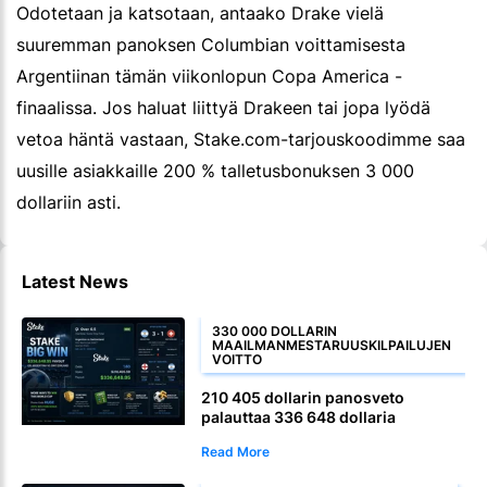
Odotetaan ja katsotaan, antaako Drake vielä
suuremman panoksen Columbian voittamisesta
Argentiinan tämän viikonlopun Copa America -
finaalissa. Jos haluat liittyä Drakeen tai jopa lyödä
vetoa häntä vastaan, Stake.com-tarjouskoodimme saa
uusille asiakkaille 200 % talletusbonuksen 3 000
dollariin asti.
Latest News
330 000 DOLLARIN
MAAILMANMESTARUUSKILPAILUJEN
VOITTO
210 405 dollarin panosveto
palauttaa 336 648 dollaria
jatkoaikamaalista
Read More