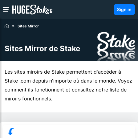
Sign in
Sites Mirror
Sites Mirror de Stake
Les sites miroirs de Stake permettent d'accéder à
Stake .com depuis n'importe où dans le monde. Voyez
comment ils fonctionnent et consultez notre liste de
miroirs fonctionnels.