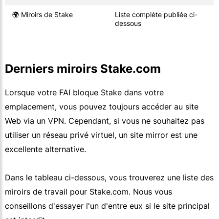
🌍 Miroirs de Stake
Liste complète publiée ci-
dessous
Derniers miroirs Stake.com
Lorsque votre FAI bloque Stake dans votre
emplacement, vous pouvez toujours accéder au site
Web via un VPN. Cependant, si vous ne souhaitez pas
utiliser un réseau privé virtuel, un site mirror est une
excellente alternative.
Dans le tableau ci-dessous, vous trouverez une liste des
miroirs de travail pour Stake.com. Nous vous
conseillons d'essayer l'un d'entre eux si le site principal