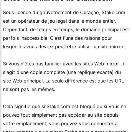
Sous licence du gouvernement de Curaçao, Stake.com
est un opérateur de jeu légal dans le monde entier.
Cependant, de temps en temps, le domaine principal est
parfois inaccessible. C'est l'une des raisons pour
lesquelles vous devrez peut-être utiliser un site mirror .
Si vous n'êtes pas familier avec les sites Web mirror , il
s'agit d'une copie complète (une réplique exacte) du
site Web principal. La seule différence est que les URL
ne sont pas les mêmes.
Cela signifie que si Stake.com est bloqué ou si vous ne
pouvez tout simplement pas accéder au site depuis
votre emplacement, vous pouvez vous connecter à