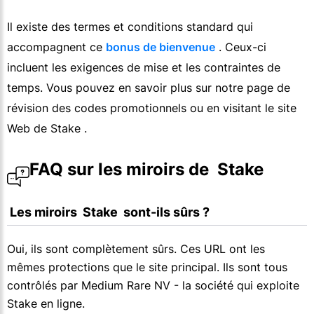
Il existe des termes et conditions standard qui
accompagnent ce
bonus de bienvenue
. Ceux-ci
incluent les exigences de mise et les contraintes de
temps. Vous pouvez en savoir plus sur notre page de
révision des codes promotionnels ou en visitant le site
Web de Stake .
FAQ sur les miroirs de  Stake 
 Les miroirs  Stake  sont-ils sûrs ?
Oui, ils sont complètement sûrs. Ces URL ont les
mêmes protections que le site principal. Ils sont tous
contrôlés par Medium Rare NV - la société qui exploite
Stake en ligne.