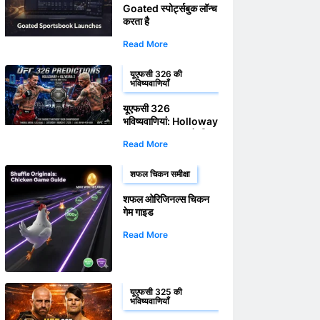
Goated स्पोर्ट्सबुक लॉन्च
करता है
Read More
यूएफसी 326 की
भविष्यवाणियाँ
यूएफसी 326
भविष्यवाणियां: Holloway
बनाम Oliveira 2 के लिए
Read More
सट्टेबाजी गाइड और ऑड्स
शफल चिकन समीक्षा
शफल ओरिजिनल्स चिकन
गेम गाइड
Read More
यूएफसी 325 की
भविष्यवाणियाँ