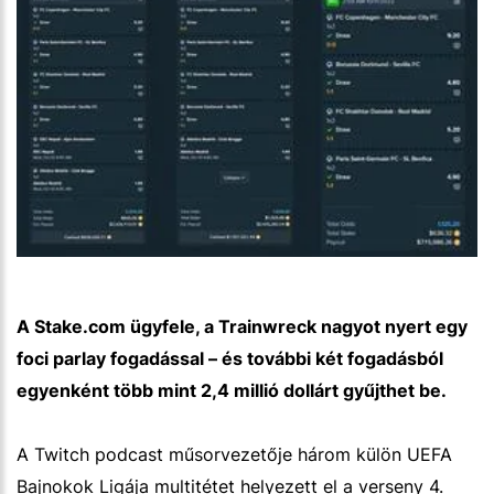
A Stake.com ügyfele, a Trainwreck nagyot nyert egy
foci parlay fogadással – és további két fogadásból
egyenként több mint 2,4 millió dollárt gyűjthet be.
A Twitch podcast műsorvezetője három külön UEFA
Bajnokok Ligája multitétet helyezett el a verseny 4.