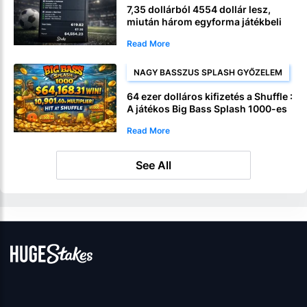
7,35 dollárból 4554 dollár lesz,
miután három egyforma játékbeli
multitét is egyetlen hatalmas
Read More
fogadásba került
NAGY BASSZUS SPLASH GYŐZELEM
64 ezer dolláros kifizetés a Shuffle :
A játékos Big Bass Splash 1000-es
nyereményt ért el
Read More
See All