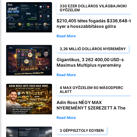
330 EZER DOLLÁROS VILÁGBAJNOKI
GYŐZELEM
$210,405 tétes fogadás $336,648-t
nyer a hosszabbításos gólra
Read More
3,26 MILLIÓ DOLLÁROS NYEREMÉNY
Gigantikus, 3 262 400,00 USD-s
Maximus Multiplus nyeremény
Read More
4 MAX GYŐZELEM 60 MÁSODPERC
ALATT
Adin Ross NÉGY MAX
NYEREMÉNYT SZEREZETT A The
Luxe játékon a Rainbet Kaszinóban
Read More
3 GÉPPISZTOLY EGYBEN