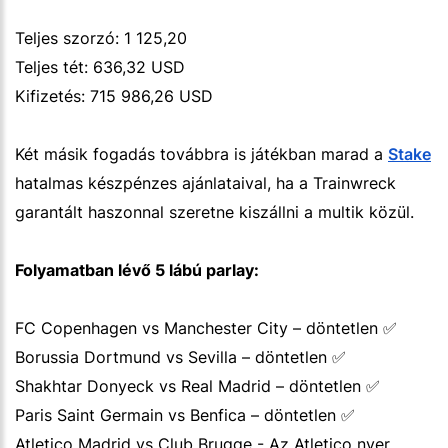
Teljes szorzó: 1 125,20
Teljes tét: 636,32 USD
Kifizetés: 715 986,26 USD
Két másik fogadás továbbra is játékban marad a
Stake
hatalmas készpénzes ajánlataival, ha a Trainwreck
garantált haszonnal szeretne kiszállni a multik közül.
Folyamatban lévő 5 lábú parlay:
FC Copenhagen vs Manchester City – döntetlen ✅
Borussia Dortmund vs Sevilla – döntetlen ✅
Shakhtar Donyeck vs Real Madrid – döntetlen ✅
Paris Saint Germain vs Benfica – döntetlen ✅
Atletico Madrid vs Club Brugge - Az Atletico nyer