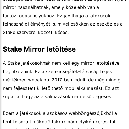
mirror használhatnak, amely közelebb van a
tartózkodási helyükhöz. Ez javíthatja a játékosok
felhasználói élményét is, mivel csökken az eszköz és a
Stake szerverei közötti késés.
Stake Mirror letöltése
A Stake játékosoknak nem kell egy mirror letöltésével
foglalkozniuk. Ez a szerencsejáték-társaság teljes
mértékben webalapú. 2017-ben indult, de még mindig
nem fejlesztett ki letölthető mobilalkalmazást. Ez azt
sugallja, hogy az alkalmazások nem elsődlegesek.
Ezért a játékosok a szokásos webböngészőjükből a
fent felsorolt működő tükrök bármelyikén keresztül