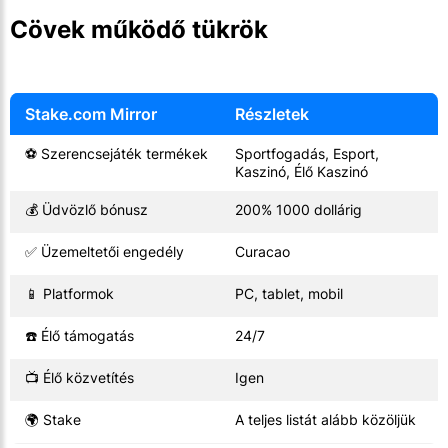
Cövek működő tükrök
Stake.com Mirror
Részletek
⚽ Szerencsejáték termékek
Sportfogadás, Esport,
Kaszinó, Élő Kaszinó
💰 Üdvözlő bónusz
200% 1000 dollárig
✅ Üzemeltetői engedély
Curacao
📱 Platformok
PC, tablet, mobil
☎️ Élő támogatás
24/7
📺 Élő közvetítés
Igen
🌍 Stake
A teljes listát alább közöljük