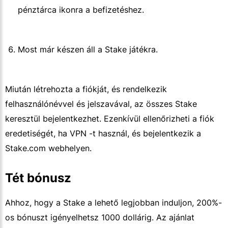
pénztárca ikonra a befizetéshez.
Most már készen áll a Stake játékra.
Miután létrehozta a fiókját, és rendelkezik
felhasználónévvel és jelszavával, az összes Stake
keresztül bejelentkezhet. Ezenkívül ellenőrizheti a fiók
eredetiségét, ha VPN -t használ, és bejelentkezik a
Stake.com webhelyen.
Tét bónusz
Ahhoz, hogy a Stake a lehető legjobban induljon, 200%-
os bónuszt igényelhetsz 1000 dollárig. Az ajánlat