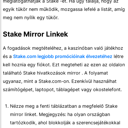
meglátogathatják a Stake -et. Ha úgy találja, hogy az
egyik tükör nem működik, mozgassa lefelé a listát, amíg
meg nem nyílik egy tükör.
Stake Mirror Linkek
A fogadások megtételéhez, a kaszinóban való játékhoz
és a
Stake.com legjobb promócióinak élvezetéhez
létre
kell hoznia egy fiókot. Ezt megteheti az ezen az oldalon
található Stake hivatkozások mirror . A folyamat
ugyanaz, mint a Stake.com-on. Ezenkívül használhat
számítógépet, laptopot, táblagépet vagy okostelefont.
Nézze meg a fenti táblázatban a megfelelő Stake
mirror linket. Megjegyzés: ha olyan országban
tartózkodik, ahol blokkolják a szerencsejátékokkal