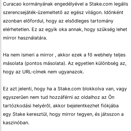
Curacao kormányának engedélyével a Stake.com legális
szerencsejáték-üzemeltető az egész világon. Időnként
azonban előfordul, hogy az elsődleges tartomány
elérhetetlen. Ez az egyik oka annak, hogy szükség lehet
mirror használatára.
Ha nem ismeri a mirror , akkor ezek a fő webhely teljes
másolata (pontos másolata). Az egyetlen különbség az,
hogy az URL-címek nem ugyanazok.
Ez azt jelenti, hogy ha a Stake.com blokkolva van, vagy
egyszerűen nem tud hozzáférni az oldalhoz az Ön
tartózkodási helyéről, akkor bejelentkezhet fiókjába
egy Stake keresztül, hogy mirror tegyen, és játsszon a
kaszinóban.