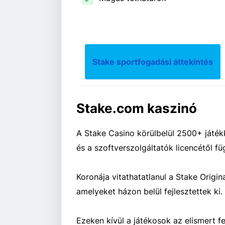
Stake sportfogadási áttekintés
Stake.com kaszinó
A Stake Casino körülbelül 2500+ játékkal rendelkezik, bár a pontos szám az Ön régiójától
és a szoftverszolgáltatók licencétől fü
Koronája vitathatatlanul a Stake Originals kollekció, amely bizonyíthatóan korrekt játékok,
amelyeket házon belül fejlesztettek ki.
Ezeken kívül a játékosok az elismert fejlesztők, például a P