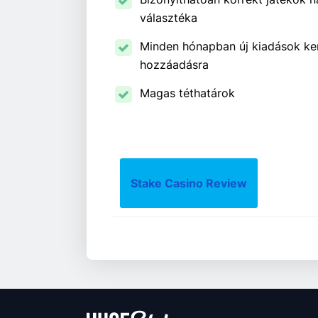
választéka
Minden hónapban új kiadások ke
hozzáadásra
Magas téthatárok
Stake Casino Review