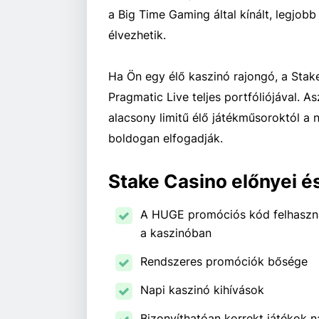
a Big Time Gaming által kínált, legjob
élvezhetik.
Ha Ön egy élő kaszinó rajongó, a Stake elragadó élményt kínál az Evolution és a
Pragmatic Live teljes portfóliójával. Asztalok és játékok mindenki számára elérhetők, az
alacsony limitű élő játékműsoroktól a n
boldogan elfogadják.
Stake Casino előnyei
A HUGE promóciós kód felhasználható
a kaszinóban
Rendszeres promóciók bősége
Napi kaszinó kihívások
Bizonyíthatóan korrekt játékok 