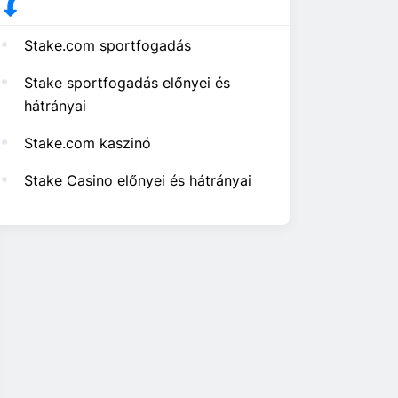
Stake.com sportfogadás
Stake sportfogadás előnyei és
hátrányai
Stake.com kaszinó
Stake Casino előnyei és hátrányai