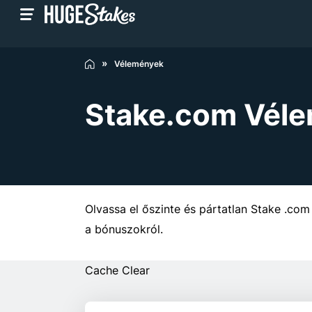
Vélemények
Stake.com Vél
Olvassa el őszinte és pártatlan Stake .com
a bónuszokról.
Cache Clear