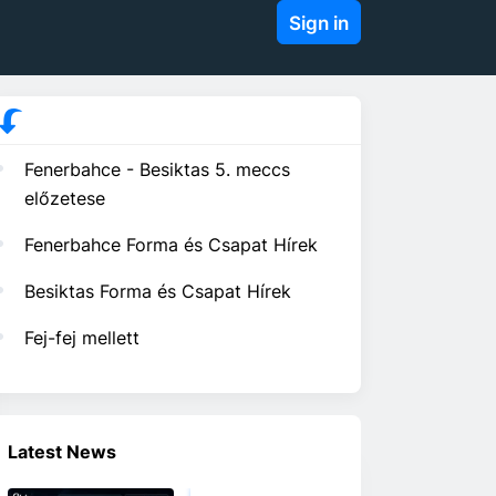
Sign in
Fenerbahce - Besiktas 5. meccs
előzetese
Fenerbahce Forma és Csapat Hírek
Besiktas Forma és Csapat Hírek
Fej-fej mellett
Latest News