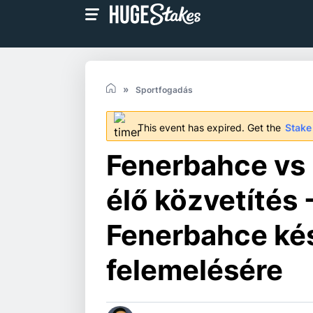
Sportfogadás
This event has expired. Get the
Stake
Fenerbahce vs 
élő közvetítés 
Fenerbahce kész
felemelésére