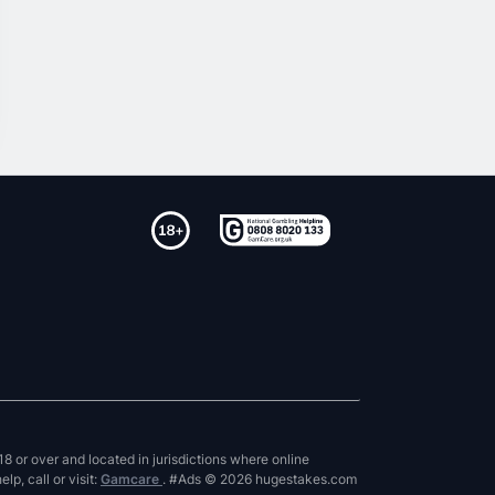
8 or over and located in jurisdictions where online
p, call or visit:
Gamcare
. #Ads © 2026 hugestakes.com