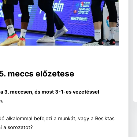
 5. meccs előzetese
l a 3. meccsen, és most 3-1-es vezetéssel
n.
dó alkalommal befejezi a munkát, vagy a Besiktas
ni a sorozatot?