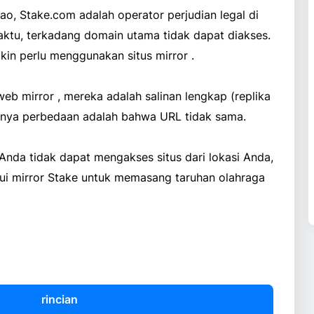
ao, Stake.com adalah operator perjudian legal di
aktu, terkadang domain utama tidak dapat diakses.
kin perlu menggunakan situs mirror .
web mirror , mereka adalah salinan lengkap (replika
tunya perbedaan adalah bahwa URL tidak sama.
u Anda tidak dapat mengakses situs dari lokasi Anda,
i mirror Stake untuk memasang taruhan olahraga
rincian