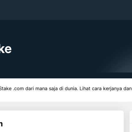
ke
ake .com dari mana saja di dunia. Lihat cara kerjanya dan 
m