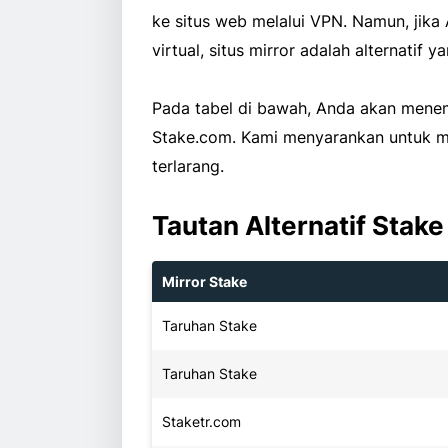
ke situs web melalui VPN. Namun, jika
virtual, situs mirror adalah alternatif y
Pada tabel di bawah, Anda akan menem
Stake.com. Kami menyarankan untuk men
terlarang.
Tautan Alternatif Stake
Mirror Stake
Taruhan Stake
Taruhan Stake
Staketr.com