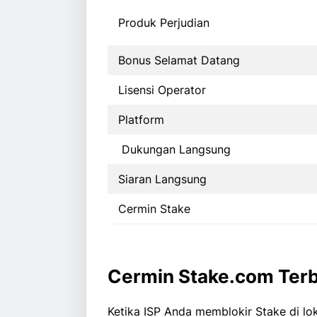
Produk Perjudian
Bonus Selamat Datang
Lisensi Operator
Platform
️ Dukungan Langsung
Siaran Langsung
Cermin Stake
Cermin Stake.com Ter
Ketika ISP Anda memblokir Stake di l