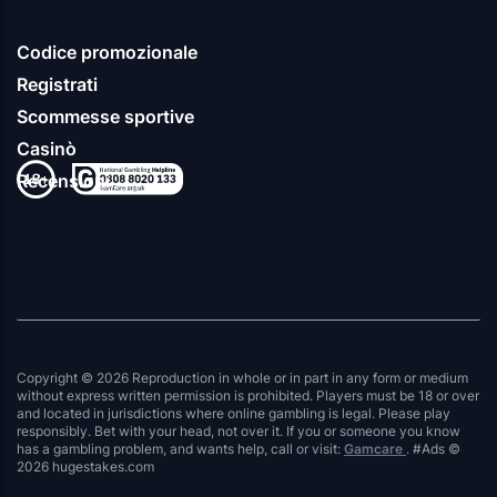
Codice promozionale
Registrati
Scommesse sportive
Casinò
Recensioni
Copyright © 2026 Reproduction in whole or in part in any form or medium
without express written permission is prohibited. Players must be 18 or over
and located in jurisdictions where online gambling is legal. Please play
responsibly. Bet with your head, not over it. If you or someone you know
has a gambling problem, and wants help, call or visit:
Gamcare
. #Ads ©
2026 hugestakes.com