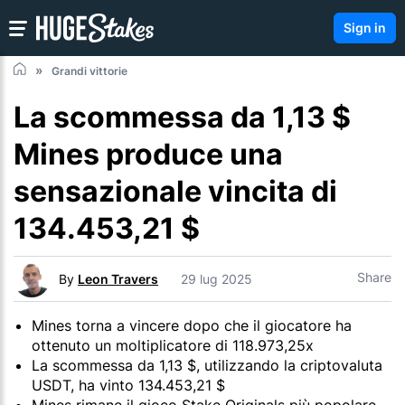
Sign in
Grandi vittorie
La scommessa da 1,13 $
Mines produce una
sensazionale vincita di
134.453,21 $
Share
By
Leon Travers
29 lug 2025
Mines torna a vincere dopo che il giocatore ha
ottenuto un moltiplicatore di 118.973,25x
La scommessa da 1,13 $, utilizzando la criptovaluta
USDT, ha vinto 134.453,21 $