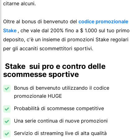
citarne alcuni.
Oltre al bonus di benvenuto del
codice promozionale
Stake
, che vale dal 200% fino a $ 1.000 sul tuo primo
deposito, c'è un insieme di promozioni Stake regolari
per gli accaniti scommettitori sportivi.
 Stake  sui pro e contro delle 
scommesse sportive 
Bonus di benvenuto utilizzando il codice
promozionale HUGE
Probabilità di scommesse competitive
Una serie continua di nuove promozioni
Servizio di streaming live di alta qualità