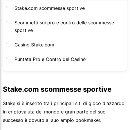
Stake.com scommesse sportive
Scommetti sui pro e contro delle scommesse
sportive
Casinò Stake.com
Puntata Pro e Contro del Casinò
Stake.com scommesse sportive
Stake si è inserito tra i principali siti di gioco d'azzardo
in criptovaluta del mondo e gran parte del suo
successo è dovuto al suo ampio bookmaker.