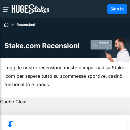
Sign in
Recensioni
Stake.com Recensioni
Leggi le nostre recensioni oneste e imparziali su Stake
.com per sapere tutto su scommesse sportive, casinò,
funzionalità e bonus.
Cache Clear