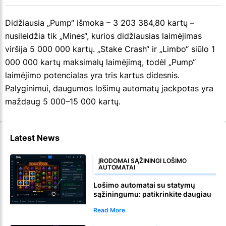
Didžiausia „Pump“ išmoka – 3 203 384,80 kartų –
nusileidžia tik „Mines“, kurios didžiausias laimėjimas
viršija 5 000 000 kartų. „Stake Crash“ ir „Limbo“ siūlo 1
000 000 kartų maksimalų laimėjimą, todėl „Pump“
laimėjimo potencialas yra tris kartus didesnis.
Palyginimui, daugumos lošimų automatų jackpotas yra
maždaug 5 000–15 000 kartų.
Latest News
ĮRODOMAI SĄŽININGI LOŠIMO
AUTOMATAI
Lošimo automatai su statymų
sąžiningumu: patikrinkite daugiau
nei 1200 statymų variklių žaidimų
Read More