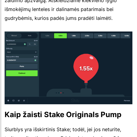
žaidimo apžvalgą. Atskleidžiame kiekvieno lygio
išmokėjimų lenteles ir dalinamės patarimais bei
gudrybėmis, kurios padės jums pradėti laimėti.
Kaip žaisti Stake Originals Pump
Siurblys yra išskirtinis Stake; todėl, jei jos neturite,