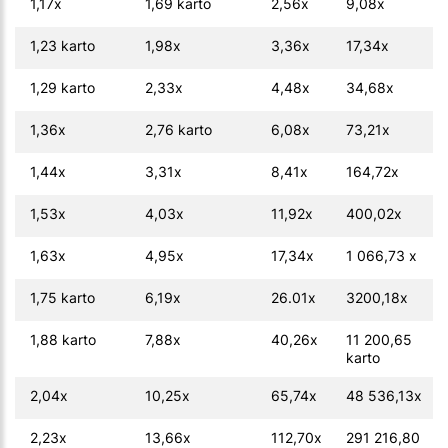
1,17x
1,69 karto
2,56x
9,08x
1,23 karto
1,98x
3,36x
17,34x
1,29 karto
2,33x
4,48x
34,68x
1,36x
2,76 karto
6,08x
73,21x
1,44x
3,31x
8,41x
164,72x
1,53x
4,03x
11,92x
400,02x
1,63x
4,95x
17,34x
1 066,73 x
1,75 karto
6,19x
26.01x
3200,18x
1,88 karto
7,88x
40,26x
11 200,65
karto
2,04x
10,25x
65,74x
48 536,13x
2,23x
13,66x
112,70x
291 216,80