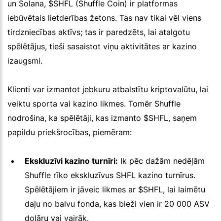
un Solana, $SHFL (Shuffle Coin) ir platformas
iebūvētais lietderības žetons. Tas nav tikai vēl viens
tirdzniecības aktīvs; tas ir paredzēts, lai atalgotu
spēlētājus, tieši sasaistot viņu aktivitātes ar kazino
izaugsmi.
Klienti var izmantot jebkuru atbalstītu kriptovalūtu, lai
veiktu sporta vai kazino likmes. Tomēr Shuffle
nodrošina, ka spēlētāji, kas izmanto $SHFL, saņem
papildu priekšrocības, piemēram:
Ekskluzīvi kazino turnīri:
Ik pēc dažām nedēļām
Shuffle rīko ekskluzīvus SHFL kazino turnīrus.
Spēlētājiem ir jāveic likmes ar $SHFL, lai laimētu
daļu no balvu fonda, kas bieži vien ir 20 000 ASV
dolāru vai vairāk.