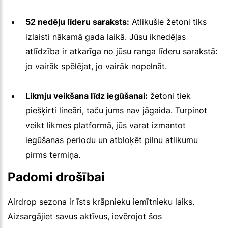
52 nedēļu līderu saraksts:
Atlikušie žetoni tiks
izlaisti nākamā gada laikā. Jūsu iknedēļas
atlīdzība ir atkarīga no jūsu ranga līderu sarakstā:
jo vairāk spēlējat, jo vairāk nopelnāt.
Likmju veikšana līdz iegūšanai:
žetoni tiek
piešķirti lineāri, taču jums nav jāgaida. Turpinot
veikt likmes platformā, jūs varat izmantot
iegūšanas periodu un atbloķēt pilnu atlikumu
pirms termiņa.
Padomi drošībai
Airdrop sezona ir īsts krāpnieku iemītnieku laiks.
Aizsargājiet savus aktīvus, ievērojot šos