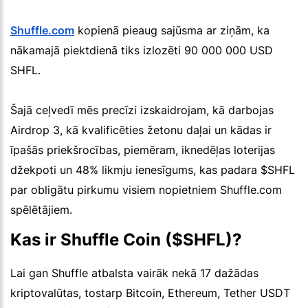
Shuffle.com
kopienā pieaug sajūsma ar ziņām, ka
nākamajā piektdienā tiks izlozēti 90 000 000 USD
SHFL.
Šajā ceļvedī mēs precīzi izskaidrojam, kā darbojas
Airdrop 3, kā kvalificēties žetonu daļai un kādas ir
īpašās priekšrocības, piemēram, iknedēļas loterijas
džekpoti un 48% likmju ienesīgums, kas padara $SHFL
par obligātu pirkumu visiem nopietniem Shuffle.com
spēlētājiem.
Kas ir Shuffle Coin ($SHFL)?
Lai gan Shuffle atbalsta vairāk nekā 17 dažādas
kriptovalūtas, tostarp Bitcoin, Ethereum, Tether USDT