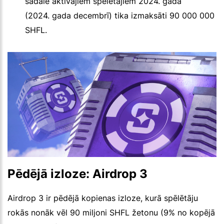
sadalē aktīvajiem spēlētājiem 2024. gadā
(2024. gada decembrī) tika izmaksāti 90 000 000
SHFL.
Pēdējā izloze: Airdrop 3
Airdrop 3 ir pēdējā kopienas izloze, kurā spēlētāju
rokās nonāk vēl 90 miljoni SHFL žetonu (9% no kopējā