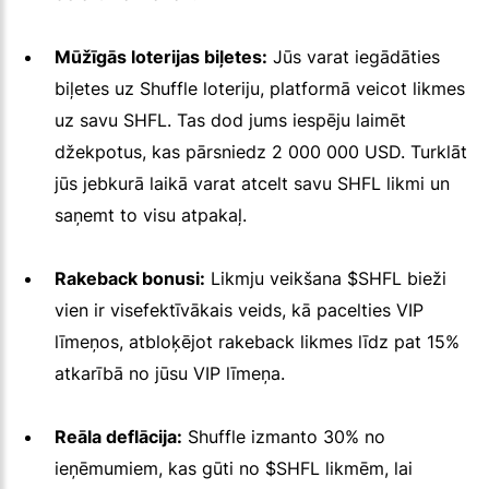
Mūžīgās loterijas biļetes:
Jūs varat iegādāties
biļetes uz Shuffle loteriju, platformā veicot likmes
uz savu SHFL. Tas dod jums iespēju laimēt
džekpotus, kas pārsniedz 2 000 000 USD. Turklāt
jūs jebkurā laikā varat atcelt savu SHFL likmi un
saņemt to visu atpakaļ.
Rakeback bonusi:
Likmju veikšana $SHFL bieži
vien ir visefektīvākais veids, kā pacelties VIP
līmeņos, atbloķējot rakeback likmes līdz pat 15%
atkarībā no jūsu VIP līmeņa.
Reāla deflācija:
Shuffle izmanto 30% no
ieņēmumiem, kas gūti no $SHFL likmēm, lai