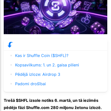
Kas ir Shuffle Coin ($SHFL)?
Kopsavilkums: 1. un 2. gaisa pilieni
Pēdējā izloze: Airdrop 3
Padomi drošībai
Trešā $SHFL izsole notiks 6. martā, un tā iezīmēs
pēdējo fāzi Shuffle.com 280 miljonu žetonu izlozē.