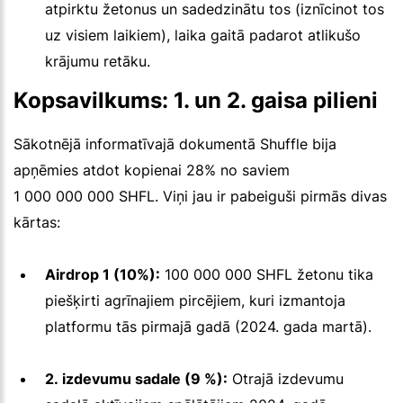
atpirktu žetonus un sadedzinātu tos (iznīcinot tos
uz visiem laikiem), laika gaitā padarot atlikušo
krājumu retāku.
Kopsavilkums: 1. un 2. gaisa pilieni
Sākotnējā informatīvajā dokumentā Shuffle bija
apņēmies atdot kopienai 28% no saviem
1 000 000 000 SHFL. Viņi jau ir pabeiguši pirmās divas
kārtas:
Airdrop 1 (10%):
100 000 000 SHFL žetonu tika
piešķirti agrīnajiem pircējiem, kuri izmantoja
platformu tās pirmajā gadā (2024. gada martā).
2. izdevumu sadale (9 %):
Otrajā izdevumu