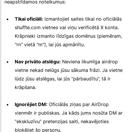
neapstrīdamos noteikumus:
Tikai oficiāli:
Izmantojiet saites tikai no oficiālās
shuffle.com vietnes vai viņu verificētā X konta.
Krāpnieki izmanto līdzīgas domēnus (piemēram,
"rn" vietā "m"), lai jūs apmānītu.
Nav privāto atslēgu:
Neviena likumīga airdrop
vietne nekad nelūgs jūsu sākuma frāzi. Ja vietne
lūdz jūsu atslēgas, lai jūs “pārbaudītu”, tā ir
krāpšana.
Ignorējiet DM:
Oficiālās ziņas par AirDrop
vienmēr ir publiskas. Ja kāds jums nosūta DM ar
“ekskluzīvu” pretenzijas saiti, nekavējoties
bloķējiet šo personu.