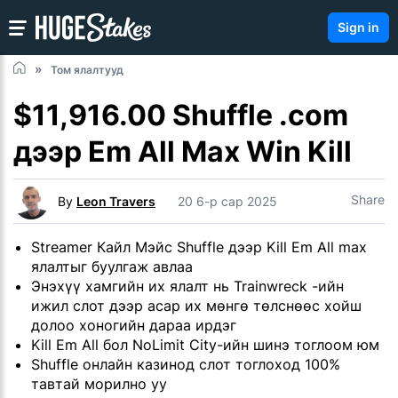
Sign in
Том ялалтууд
$11,916.00 Shuffle .com
дээр Em All Max Win Kill
Share
By
Leon Travers
20 6-р сар 2025
Streamer Кайл Мэйс Shuffle дээр Kill Em All max
ялалтыг буулгаж авлаа
Энэхүү хамгийн их ялалт нь Trainwreck -ийн
ижил слот дээр асар их мөнгө төлснөөс хойш
долоо хоногийн дараа ирдэг
Kill Em All бол NoLimit City-ийн шинэ тоглоом юм
Shuffle онлайн казинод слот тоглоход 100%
тавтай морилно уу