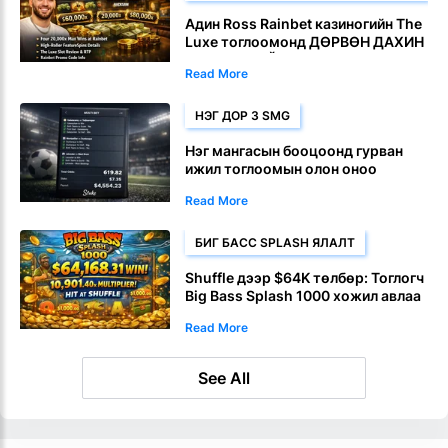
Адин Ross Rainbet казиногийн The
Luxe тоглоомонд ДӨРВӨН ДАХИН
ДАВАЛТ ХИЙЛЭЭ
Read More
НЭГ ДОР 3 SMG
Нэг мангасын бооцоонд гурван
ижил тоглоомын олон оноо
авахад $7.35 нь $4,554 болж
Read More
хувирна
БИГ БАСС SPLASH ЯЛАЛТ
Shuffle дээр $64K төлбөр: Тоглогч
Big Bass Splash 1000 хожил авлаа
Read More
See All