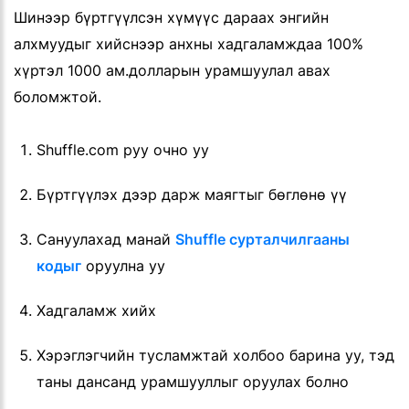
Шинээр бүртгүүлсэн хүмүүс дараах энгийн
алхмуудыг хийснээр анхны хадгаламждаа 100%
хүртэл 1000 ам.долларын урамшуулал авах
боломжтой.
Shuffle.com руу очно уу
Бүртгүүлэх дээр дарж маягтыг бөглөнө үү
Сануулахад манай
Shuffle сурталчилгааны
кодыг
оруулна уу
Хадгаламж хийх
Хэрэглэгчийн тусламжтай холбоо барина уу, тэд
таны дансанд урамшууллыг оруулах болно