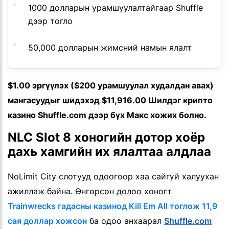
1000 долларын урамшуулалтайгаар Shuffle
дээр тогло
50,000 долларын жимсний намын ялалт
$1.00 эргүүлэх ($200 урамшуулал худалдан авах)
мангасуудыг шидэхэд $11,916.00 Шилдэг крипто
казино Shuffle.com дээр бүх Макс хожих болно.
NLC Slot 8 хоногийн дотор хоёр
дахь хамгийн их ялалтаа алдлаа
NoLimit City слотууд одоогоор хаа сайгүй халуухан
ажиллаж байна. Өнгөрсөн долоо хоногт
Trainwrecks гадасны казинод Kill Em All тоглож 11,9
сая доллар хожсон
ба одоо анхаарал
Shuffle.com