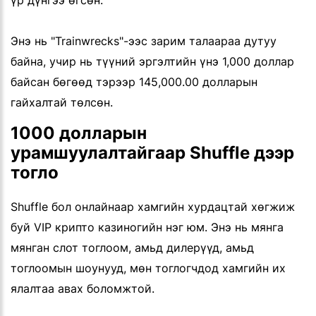
Энэ нь "Trainwrecks"-ээс зарим талаараа дутуу
байна, учир нь түүний эргэлтийн үнэ 1,000 доллар
байсан бөгөөд тэрээр 145,000.00 долларын
гайхалтай төлсөн.
1000 долларын
урамшуулалтайгаар Shuffle дээр
тогло
Shuffle бол онлайнаар хамгийн хурдацтай хөгжиж
буй VIP крипто казиногийн нэг юм. Энэ нь мянга
мянган слот тоглоом, амьд дилерүүд, амьд
тоглоомын шоунууд, мөн тоглогчдод хамгийн их
ялалтаа авах боломжтой.