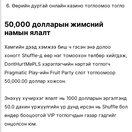
Өөрийн дуртай онлайн казино тоглоомоо тогло
50,000 долларын жимсний
намын ялалт
Хамгийн дээд хэмжээ биш ч гэсэн энэ долоо
хоногт Shuffle-д өөр нэг томоохон төлбөр хийгдэж,
DontHurtMePLS хэрэглэгчийн нэртэй тоглогч
Pragmatic Play-ийн Fruit Party слот тоглоомоор
50,000.00 доллар хожсон.
Энэхүү хүчирхэг ялалт нь 1000 долларын эргэлтэнд
50.0 дахин үржүүлгийн үр дүнд ирсэн нь Shuffle бол
өндөр бооцоотой VIP тоглогчдын газар гэдгийг
онцолсон юм.