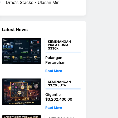
Drac's Stacks - Ulasan Mini
Latest News
KEMENANGAN
PIALA DUNIA
$330K
Pulangan
Pertaruhan
$210,405
Read More
$336,648 untuk
Matlamat Masa
Tambahan
KEMENANGAN
$3.26 JUTA
Gigantic
$3,262,400.00
Kemenangan
Read More
Maximus Multiplus