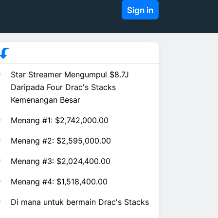
Sign in
Star Streamer Mengumpul $8.7J
Daripada Four Drac's Stacks
Kemenangan Besar
Menang #1: $2,742,000.00
Menang #2: $2,595,000.00
Menang #3: $2,024,400.00
Menang #4: $1,518,400.00
Di mana untuk bermain Drac's Stacks