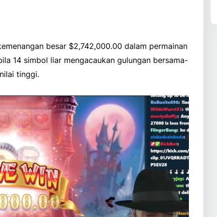
 kemenangan besar $2,742,000.00 dalam permainan
abila 14 simbol liar mengacaukan gulungan bersama-
lai tinggi.