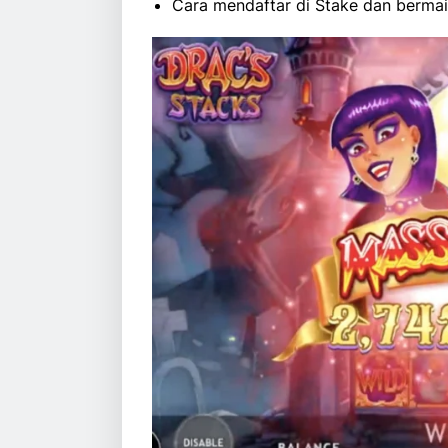
Cara mendaftar di Stake dan berma