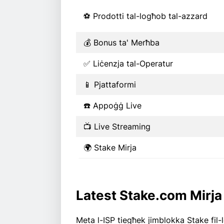
⚽ Prodotti tal-logħob tal-azzard
💰 Bonus ta' Merħba
✅ Liċenzja tal-Operatur
📱 Pjattaformi
☎️ Appoġġ Live
📺 Live Streaming
🌍 Stake Mirja
Latest Stake.com Mirja
Meta l-ISP tiegħek jimblokka Stake fil-l