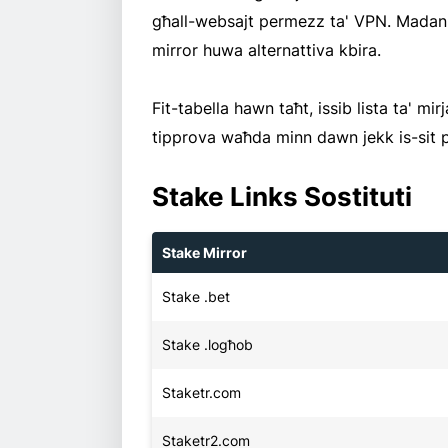
għall-websajt permezz ta' VPN. Madankol
mirror huwa alternattiva kbira.
Fit-tabella hawn taħt, issib lista ta' mi
tipprova waħda minn dawn jekk is-sit pr
Stake Links Sostituti
Stake Mirror
Stake .bet
Stake .logħob
Staketr.com
Staketr2.com