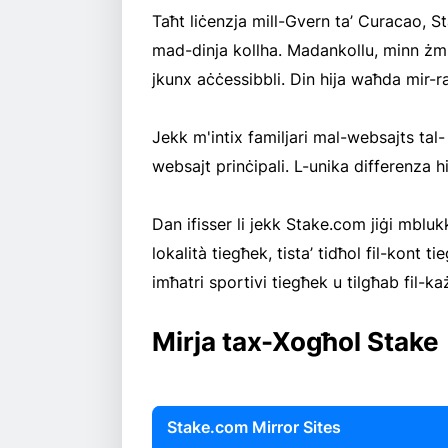
Taħt liċenzja mill-Gvern ta’ Curacao, 
mad-dinja kollha. Madankollu, minn żm
jkunx aċċessibbli. Din hija waħda mir-raġ
Jekk m'intix familjari mal-websajts tal-
websajt prinċipali. L-unika differenza h
Dan ifisser li jekk Stake.com jiġi mblu
lokalità tiegħek, tista’ tidħol fil-kont 
imħatri sportivi tiegħek u tilgħab fil-ka
Mirja tax-Xogħol Stake
Stake.com Mirror Sites