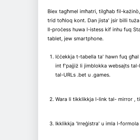
Biex tagħmel imħatri, tilgħab fil-każin
trid toħloq kont. Dan jista' jsir billi tu
Il-proċess huwa l-istess kif inhu fuq St
tablet, jew smartphone.
Iċċekkja t-tabella ta' hawn fuq għal 
int f'pajjiż li jimblokka websajts ta
tal-URLs .bet u .games.
Wara li tikklikkja l-link tal- mirror ,
Ikklikkja 'Irreġistra' u imla l-formol