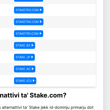
STAKETR3.COM
STAKETR4.COM
STAKETR5.COM
STAKE .BZ
STAKE .JP
STAKE .AC
STAKE .ICU
nattivi ta' Stake.com?
s alternattivi ta' Stake jekk id-dominju primarju dot