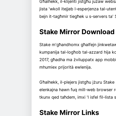
Għalhekk, il-klijenti jistgħu jużaw webs
jista 'wkoll itejjeb l-esperjenza tal-u
bejn it-tagħmir tiegħek u s-servers ta' 
Stake Mirror Download
Stake m'għandhomx għalfejn jinkwetaw r
kumpanija tal-logħob tal-azzard hija k
2017, għadha ma żviluppatx app mobbli li
mhumiex prijorità ewlenija.
Għalhekk, il-plejers jistgħu jżuru Stak
elenkajna hawn fuq mill-web browser re
tkunx qed taħdem, imxi 'l isfel fil-lista
Stake Mirror Links