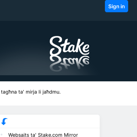
Sign in
tagħna ta' mirja li jaħdmu.
Websajts ta' Stake.com Mirror