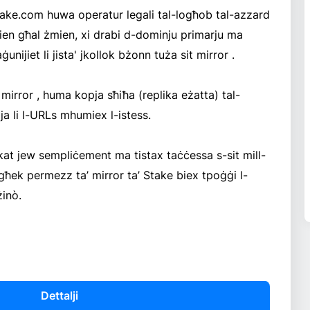
Stake.com huwa operatur legali tal-logħob tal-azzard
ien għal żmien, xi drabi d-dominju primarju ma
unijiet li jista' jkollok bżonn tuża sit mirror .
 mirror , huma kopja sħiħa (replika eżatta) tal-
ija li l-URLs mhumiex l-istess.
kkat jew sempliċement ma tistax taċċessa s-sit mill-
tiegħek permezz ta’ mirror ta’ Stake biex tpoġġi l-
żinò.
Dettalji