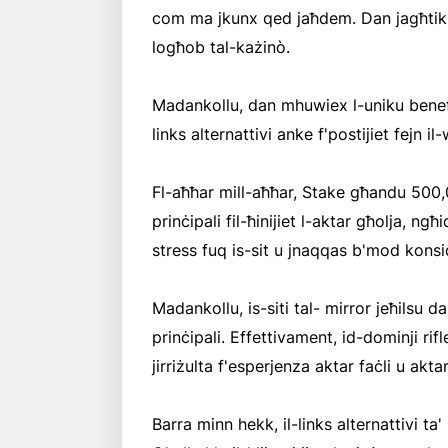
com ma jkunx qed jaħdem. Dan jagħtik
logħob tal-każinò.
Madankollu, dan mhuwiex l-uniku benefiċ
links alternattivi anke f'postijiet fejn il
Fl-aħħar mill-aħħar, Stake għandu 500,
prinċipali fil-ħinijiet l-aktar għolja, n
stress fuq is-sit u jnaqqas b'mod konsi
Madankollu, is-siti tal- mirror jeħilsu da
prinċipali. Effettivament, id-dominji rif
jirriżulta f'esperjenza aktar faċli u akt
Barra minn hekk, il-links alternattivi ta