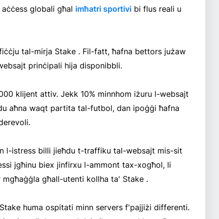
 aċċess globali għal
imħatri sportivi
bi flus reali u
ċju tal-mirja Stake . Fil-fatt, ħafna bettors jużaw
-websajt prinċipali hija disponibbli.
000 klijent attiv. Jekk 10% minnhom iżuru l-websajt
għidu aħna waqt partita tal-futbol, dan ipoġġi ħafna
derevoli.
n l-istress billi jieħdu t-traffiku tal-websajt mis-sit
lessi jgħinu biex jinfirxu l-ammont tax-xogħol, li
ar mgħaġġla għall-utenti kollha ta' Stake .
' Stake huma ospitati minn servers f'pajjiżi differenti.