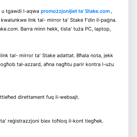
ò, u tgawdi l-aqwa
promozzjonijiet ta’ Stake.com
,
ża kwalunkwe link tal- mirror ta' Stake f'din il-paġna.
ake.com. Barra minn hekk, tista' tuża PC, laptop,
link tal- mirror ta' Stake adattat. Bħala nota, jekk
l-logħob tal-azzard, aħna nagħtu parir kontra l-użu
 tittieħed direttament fuq il-websajt.
a ta' reġistrazzjoni biex toħloq il-kont tiegħek.