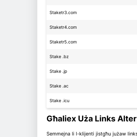
Staketr3.com
Staketr4.com
Staketr5.com
Stake .bz
Stake .jp
Stake .ac
Stake .icu
Għaliex Uża Links Alter
Semmejna li l-klijenti jistgħu jużaw link