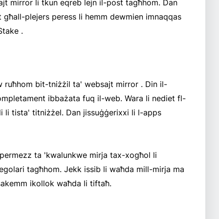
ajt mirror li tkun eqreb lejn il-post tagħhom. Dan
tent għall-plejers peress li hemm dewmien imnaqqas
Stake .
uħhom bit-tniżżil ta' websajt mirror . Din il-
ompletament ibbażata fuq il-web. Wara li nediet fl-
 tista' titniżżel. Dan jissuġġerixxi li l-apps
e permezz ta 'kwalunkwe mirja tax-xogħol li
golari tagħhom. Jekk issib li waħda mill-mirja ma
 sakemm ikollok waħda li tiftaħ.