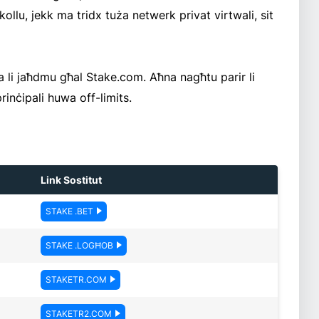
lu, jekk ma tridx tuża netwerk privat virtwali, sit
rja li jaħdmu għal Stake.com. Aħna nagħtu parir li
inċipali huwa off-limits.
Link Sostitut
STAKE .BET
STAKE .LOGĦOB
STAKETR.COM
STAKETR2.COM