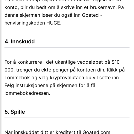
konto, blir du bedt om å skrive inn et brukernavn. På
denne skjermen løser du også inn
Goated -
henvisningskoden HUGE.
Innskudd
For å konkurrere i det ukentlige veddeløpet på $10
000, trenger du ekte penger på kontoen din. Klikk på
Lommebok og velg kryptovalutaen du vil sette inn.
Følg instruksjonene på skjermen for å få
lommebokadressen.
Spille
Når innskuddet ditt er kreditert til Goated.com