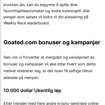
kontoen din, kan du begynne å spille dine
favorittspilleautomater og andre kasinospill. Alle
penger som satses vil bidra til din plassering på
Weekly Race leaderboard.
Goated.com bonuser og kampanjer
Selv om vi forventer at mengden og variasjonen av
bonuser og kampanjer vil øke etter hvert som dette
merket etablerer seg, er det noen få saftige tilbud
allerede på menyen.
10 000 dollar Ukentlig løp
Etter trenden med flere andre krypto-sentriske online