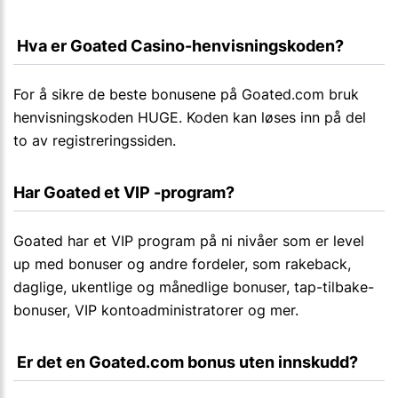
 Hva er 
Goated Casino-henvisningskoden?
For å sikre de beste bonusene på Goated.com bruk
henvisningskoden HUGE. Koden kan løses inn på del
to av registreringssiden.
Har Goated et VIP -program?
Goated har et VIP program på ni nivåer som er level
up med bonuser og andre fordeler, som rakeback,
daglige, ukentlige og månedlige bonuser, tap-tilbake-
bonuser, VIP kontoadministratorer og mer.
 Er det en Goated.com bonus uten innskudd?