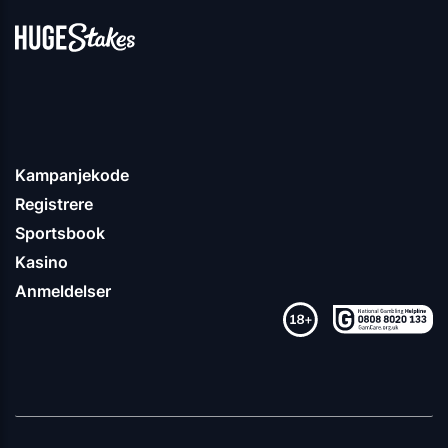
Kampanjekode
Registrere
Sportsbook
Kasino
Anmeldelser