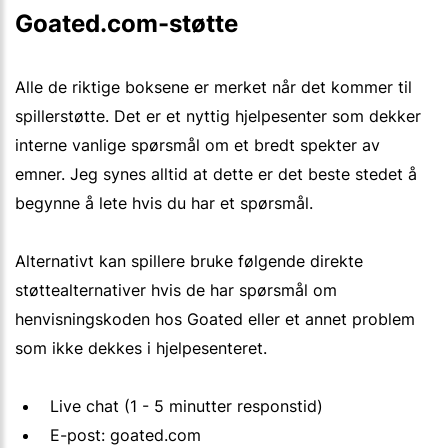
Goated.com-støtte
Alle de riktige boksene er merket når det kommer til
spillerstøtte. Det er et nyttig hjelpesenter som dekker
interne vanlige spørsmål om et bredt spekter av
emner. Jeg synes alltid at dette er det beste stedet å
begynne å lete hvis du har et spørsmål.
Alternativt kan spillere bruke følgende direkte
støttealternativer hvis de har spørsmål om
henvisningskoden hos
Goated eller et annet problem
som ikke dekkes i hjelpesenteret.
Live chat (1 - 5 minutter responstid)
E-post: goated.com