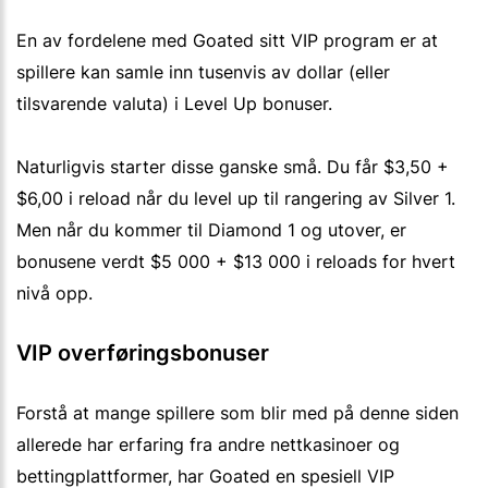
En av fordelene med
Goated sitt VIP program er at
spillere kan samle inn tusenvis av dollar (eller
tilsvarende valuta) i Level Up bonuser.
Naturligvis starter disse ganske små. Du får $3,50 +
$6,00 i reload når du level up til rangering av Silver 1.
Men når du kommer til Diamond 1 og utover, er
bonusene verdt $5 000 + $13 000 i reloads for hvert
nivå opp.
VIP overføringsbonuser
Forstå at mange spillere som blir med på denne siden
allerede har erfaring fra andre nettkasinoer og
bettingplattformer, har
Goated en spesiell VIP