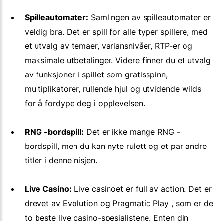
Spilleautomater:
Samlingen av spilleautomater er
veldig bra. Det er spill for alle typer spillere, med
et utvalg av temaer, variansnivåer, RTP-er og
maksimale utbetalinger. Videre finner du et utvalg
av funksjoner i spillet som gratisspinn,
multiplikatorer, rullende hjul og utvidende wilds
for å fordype deg i opplevelsen.
RNG -bordspill:
Det er ikke mange RNG -
bordspill, men du kan nyte rulett og et par andre
titler i denne nisjen.
Live Casino:
Live casinoet er full av action. Det er
drevet av Evolution og Pragmatic Play , som er de
to beste live casino-spesialistene. Enten din