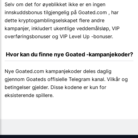
Selv om det for øyeblikket ikke er en ingen
innskuddsbonus tilgjengelig på Goated.com , har
dette kryptogamblingselskapet flere andre
kampanjer, inkludert ukentlige veddemålsløp, VIP
overføringsbonuser og VIP Level Up -bonuser.
 Hvor kan du finne nye 
Goated -kampanjekoder?
Nye Goated.com kampanjekoder deles daglig
gjennom
Goateds offisielle Telegram kanal. Vilkår og
betingelser gjelder. Disse kodene er kun for
eksisterende spillere.