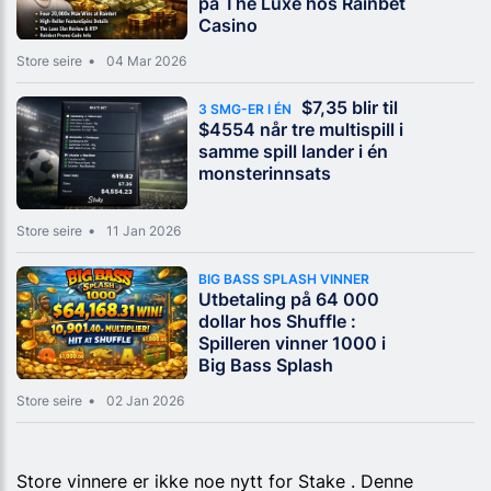
på The Luxe hos Rainbet
Casino
Store seire
04 Mar 2026
$7,35 blir til
3 SMG-ER I ÉN
$4554 når tre multispill i
samme spill lander i én
monsterinnsats
Store seire
11 Jan 2026
BIG BASS SPLASH VINNER
Utbetaling på 64 000
dollar hos Shuffle :
Spilleren vinner 1000 i
Big Bass Splash
Store seire
02 Jan 2026
Store vinnere er ikke noe nytt for Stake . Denne