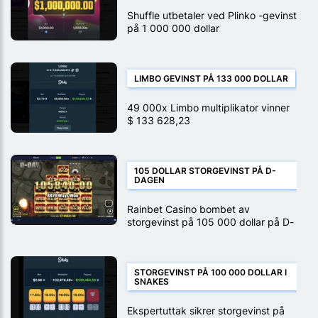
Shuffle utbetaler ved Plinko -gevinst
på 1 000 000 dollar
LIMBO GEVINST PÅ 133 000 DOLLAR
49 000x Limbo multiplikator vinner
$ 133 628,23
105 DOLLAR STORGEVINST PÅ D-
DAGEN
Rainbet Casino bombet av
storgevinst på 105 000 dollar på D-
dagen
STORGEVINST PÅ 100 000 DOLLAR I
SNAKES
Ekspertuttak sikrer storgevinst på