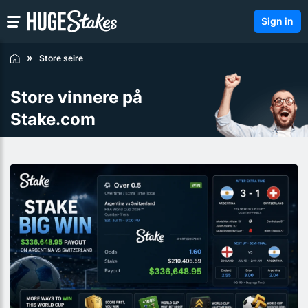
Sign in
Store seire
Store vinnere på
Stake.com