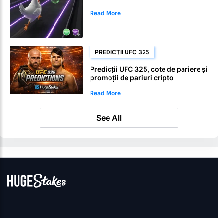
Read More
PREDICȚII UFC 325
Predicții UFC 325, cote de pariere și
promoții de pariuri cripto
Read More
See All