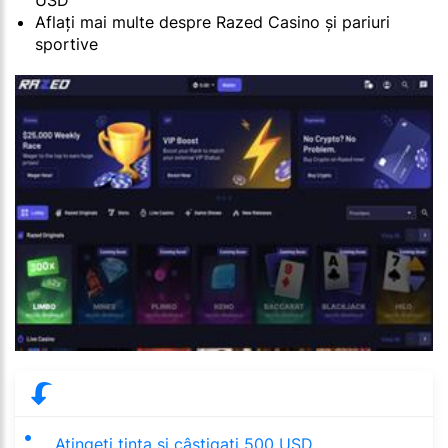
USD
Aflați mai multe despre Razed Casino și pariuri
sportive
Atingeți ținta și câștigați 500 USD