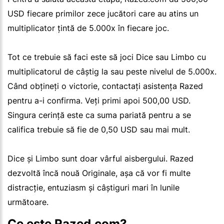
USD fiecare primilor zece jucători care au atins un
multiplicator țintă de 5.000x în fiecare joc.
Tot ce trebuie să faci este să joci Dice sau Limbo cu
multiplicatorul de câștig la sau peste nivelul de 5.000x.
Când obțineți o victorie, contactați asistența Razed
pentru a-i confirma. Veți primi apoi 500,00 USD.
Singura cerință este ca suma pariată pentru a se
califica trebuie să fie de 0,50 USD sau mai mult.
Dice și Limbo sunt doar vârful aisbergului. Razed
dezvoltă încă nouă Originale, așa că vor fi multe
distracție, entuziasm și câștiguri mari în lunile
următoare.
Ce este Razed.com?