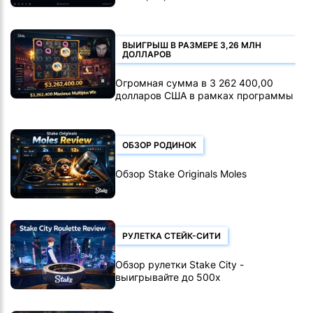
ВЫИГРЫШ В РАЗМЕРЕ 3,26 МЛН
ДОЛЛАРОВ
Огромная сумма в 3 262 400,00
долларов США в рамках программы
Maximus Multiplus Win.
ОБЗОР РОДИНОК
Обзор Stake Originals Moles
РУЛЕТКА СТЕЙК-СИТИ
Обзор рулетки Stake City -
выигрывайте до 500x