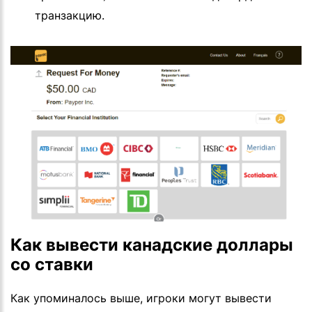
транзакцию.
Как вывести канадские доллары
со ставки
Как упоминалось выше, игроки могут вывести