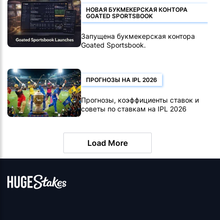
НОВАЯ БУКМЕКЕРСКАЯ КОНТОРА
GOATED SPORTSBOOK
Запущена букмекерская контора
Goated Sportsbook.
ПРОГНОЗЫ НА IPL 2026
Прогнозы, коэффициенты ставок и
советы по ставкам на IPL 2026
Load More