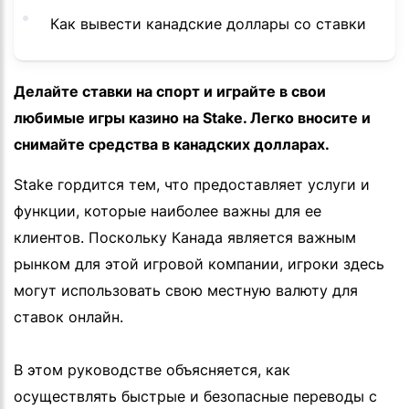
Как вывести канадские доллары со ставки
Делайте ставки на спорт и играйте в свои
любимые игры казино на Stake. Легко вносите и
снимайте средства в канадских долларах.
Stake гордится тем, что предоставляет услуги и
функции, которые наиболее важны для ее
клиентов. Поскольку Канада является важным
рынком для этой игровой компании, игроки здесь
могут использовать свою местную валюту для
ставок онлайн.
В этом руководстве объясняется, как
осуществлять быстрые и безопасные переводы с