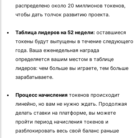
распределено около 20 миллионов токенов,
чтобы дать толчок развитию проекта.
Таблица лидеров на 52 недели:
оставшиеся
токены будут выпущены в течение следующего
года. Ваша еженедельная награда
определяется вашим местом в таблице
лидеров: чем больше вы играете, тем больше
зарабатываете.
Процесс начисления
токенов происходит
линейно, но вам не нужно ждать. Продолжая
делать ставки на платформе, вы можете
пройти период начисления токенов и
разблокировать весь свой баланс раньше