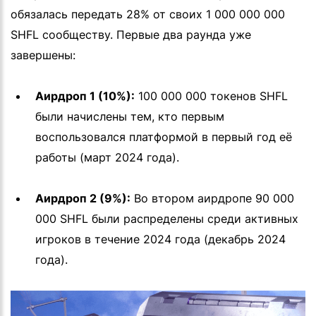
обязалась передать 28% от своих 1 000 000 000
SHFL сообществу. Первые два раунда уже
завершены:
Аирдроп 1 (10%):
100 000 000 токенов SHFL
были начислены тем, кто первым
воспользовался платформой в первый год её
работы (март 2024 года).
Аирдроп 2 (9%):
Во втором аирдропе 90 000
000 SHFL были распределены среди активных
игроков в течение 2024 года (декабрь 2024
года).