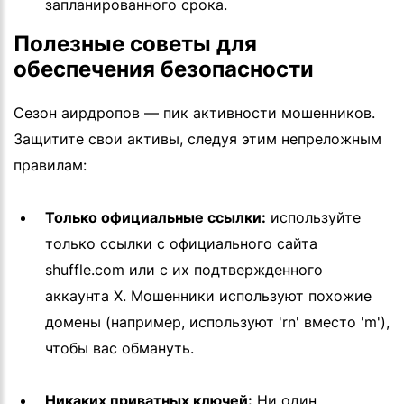
запланированного срока.
Полезные советы для
обеспечения безопасности
Сезон аирдропов — пик активности мошенников.
Защитите свои активы, следуя этим непреложным
правилам:
Только официальные ссылки:
используйте
только ссылки с официального сайта
shuffle.com или с их подтвержденного
аккаунта X. Мошенники используют похожие
домены (например, используют 'rn' вместо 'm'),
чтобы вас обмануть.
Никаких приватных ключей:
Ни один