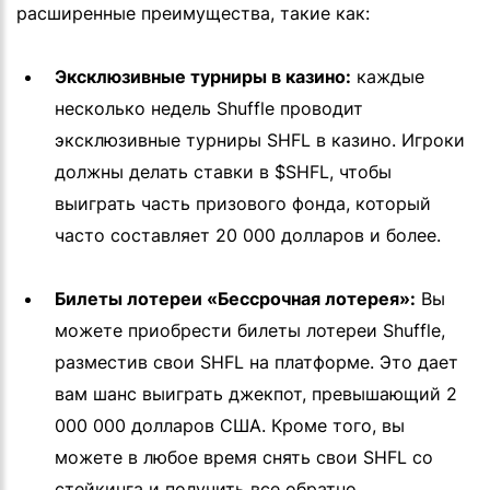
расширенные преимущества, такие как:
Эксклюзивные турниры в казино:
каждые
несколько недель Shuffle проводит
эксклюзивные турниры SHFL в казино. Игроки
должны делать ставки в $SHFL, чтобы
выиграть часть призового фонда, который
часто составляет 20 000 долларов и более.
Билеты лотереи «Бессрочная лотерея»:
Вы
можете приобрести билеты лотереи Shuffle,
разместив свои SHFL на платформе. Это дает
вам шанс выиграть джекпот, превышающий 2
000 000 долларов США. Кроме того, вы
можете в любое время снять свои SHFL со
стейкинга и получить все обратно.