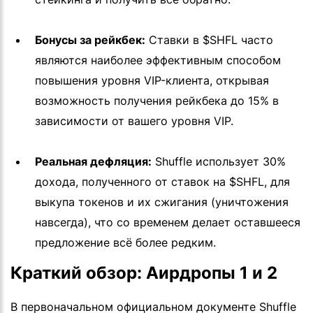
Бонусы за рейкбек:
Ставки в $SHFL часто
являются наиболее эффективным способом
повышения уровня VIP-клиента, открывая
возможность получения рейкбека до 15% в
зависимости от вашего уровня VIP.
Реальная дефляция:
Shuffle использует 30%
дохода, полученного от ставок на $SHFL, для
выкупа токенов и их сжигания (уничтожения
навсегда), что со временем делает оставшееся
предложение всё более редким.
Краткий обзор: Аирдропы 1 и 2
В первоначальном официальном документе Shuffle