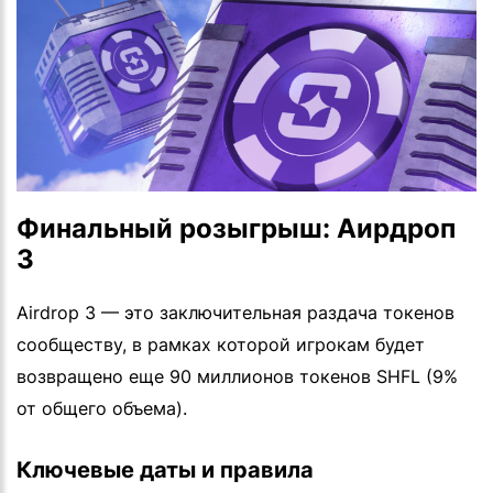
Финальный розыгрыш: Аирдроп
3
Airdrop 3 — это заключительная раздача токенов
сообществу, в рамках которой игрокам будет
возвращено еще 90 миллионов токенов SHFL (9%
от общего объема).
Ключевые даты и правила