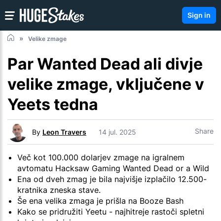
Sign in
Velike zmage
Par Wanted Dead ali divje
velike zmage, vključene v
Yeets tedna
Share
By
Leon Travers
14 jul. 2025
Več kot 100.000 dolarjev zmage na igralnem
avtomatu Hacksaw Gaming Wanted Dead or a Wild
Ena od dveh zmag je bila najvišje izplačilo 12.500-
kratnika zneska stave.
Še ena velika zmaga je prišla na Booze Bash
Kako se pridružiti Yeetu - najhitreje rastoči spletni