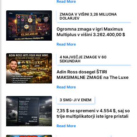
Read More
ZMAGA V VIŠINI 3,26 MILIJONA
DOLARJEV
Ogromna zmaga v igri Maximus
Multiplus v višini 3.262.400,00 $
Read More
4 NAJVEČJE ZMAGE V 60
SEKUNDAH
Adin Ross dosegel ŠTIRI
MAKSIMALNE ZMAGE na The Luxe
v igralnici Rainbet
Read More
3 SMG-JI V ENEM
7,35 $ se spremeni v 4.554 $, saj so
trije multiplikatorji iste igre pristali
v eni monster stavi
Read More