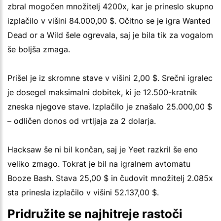
zbral mogočen množitelj 4200x, kar je prineslo skupno
izplačilo v višini 84.000,00 $. Očitno se je igra Wanted
Dead or a Wild šele ogrevala, saj je bila tik za vogalom
še boljša zmaga.
Prišel je iz skromne stave v višini 2,00 $. Srečni igralec
je dosegel maksimalni dobitek, ki je 12.500-kratnik
zneska njegove stave. Izplačilo je znašalo 25.000,00 $
– odličen donos od vrtljaja za 2 dolarja.
Hacksaw še ni bil končan, saj je Yeet razkril še eno
veliko zmago. Tokrat je bil na igralnem avtomatu
Booze Bash. Stava 25,00 $ in čudovit množitelj 2.085x
sta prinesla izplačilo v višini 52.137,00 $.
Pridružite se najhitreje rastoči