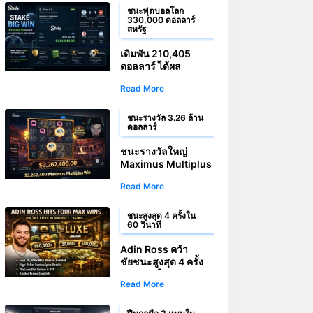
ชนะฟุตบอลโลก
330,000 ดอลลาร์
สหรัฐ
เดิมพัน 210,405
ดอลลาร์ ได้ผล
ตอบแทน 336,648
Read More
ดอลลาร์ จากประตูใน
ช่วงต่อเวลาพิเศษ
ชนะรางวัล 3.26 ล้าน
ดอลลาร์
ชนะรางวัลใหญ่
Maximus Multiplus
มูลค่า 3,262,400.00
Read More
ดอลลาร์
ชนะสูงสุด 4 ครั้งใน
60 วินาที
Adin Ross คว้า
ชัยชนะสูงสุด 4 ครั้ง
ติดต่อกันในเกม The
Read More
Luxe ที่ Rainbet
Casino