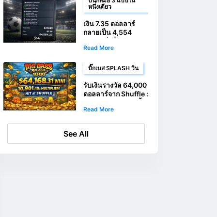
ปืนกลมือ 3 แบบใน
หนึ่งเดียว
เงิน 7.35 ดอลลาร์
กลายเป็น 4,554
ดอลลาร์ เมื่อถูกรางวัล
Read More
จากการเดิมพันแบบ
มัลติสามรายการใน
เกมเดียวกัน ในการ
บิ๊กเบส SPLASH วิน
เดิมพันครั้งใหญ่ครั้ง
เดียว
รับเงินรางวัล 64,000
ดอลลาร์จาก Shuffle :
ผู้เล่นคว้าชัยชนะครั้ง
Read More
ใหญ่ด้วยเกม Big
Bass Splash 1000
See All