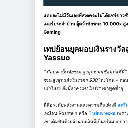
แทบจะไม่มีวันเลยที่สเตคจะไม่ได้แชร์ข่าวช
เมอร์ประจำบ้าน ผู้คว้าชัยชนะ 10,000x ส
Gaming
เทปย้อนยุคมอบเงินรางวัลส
Yassuo
“เกือบจะเป็นชัยชนะสูงสุดหากเชื่อมต่อที่นี่”
ชนะสูงสุดแล้วในราคา $30”
ตะโกน - ตอนน
เท่าไหร่? สิ่งนี้ราคาเท่าไหร่?"
เขาพูดซ้ำๆ
นี่คือระดับพลังงานและความตื่นเต้นที่
สตรี
เหมือน Roshtein หรือ
Trainwrecks
เพราะ
เขาเดิมพันด้วยจำนวนเงินที่เป็นจริงมากกว่า