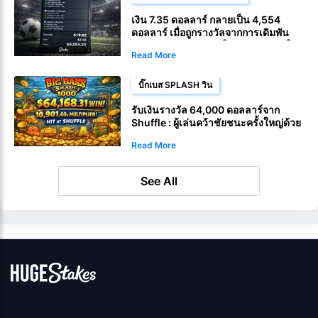
เงิน 7.35 ดอลลาร์ กลายเป็น 4,554
ดอลลาร์ เมื่อถูกรางวัลจากการเดิมพัน
แบบมัลติสามรายการในเกมเดียวกัน ใน
Read More
การเดิมพันครั้งใหญ่ครั้งเดียว
บิ๊กเบส SPLASH วิน
รับเงินรางวัล 64,000 ดอลลาร์จาก
Shuffle : ผู้เล่นคว้าชัยชนะครั้งใหญ่ด้วย
เกม Big Bass Splash 1000
Read More
See All