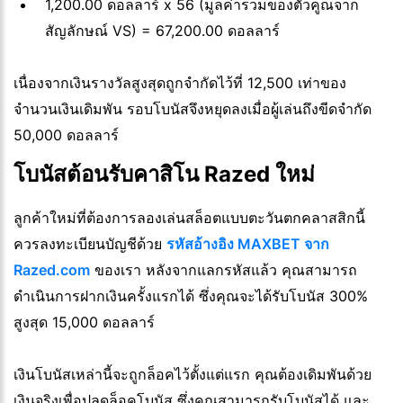
1,200.00 ดอลลาร์ x 56 (มูลค่ารวมของตัวคูณจาก
สัญลักษณ์ VS) = 67,200.00 ดอลลาร์
เนื่องจากเงินรางวัลสูงสุดถูกจำกัดไว้ที่ 12,500 เท่าของ
จำนวนเงินเดิมพัน รอบโบนัสจึงหยุดลงเมื่อผู้เล่นถึงขีดจำกัด
50,000 ดอลลาร์
โบนัสต้อนรับคาสิโน Razed ใหม่
ลูกค้าใหม่ที่ต้องการลองเล่นสล็อตแบบตะวันตกคลาสสิกนี้
ควรลงทะเบียนบัญชีด้วย
รหัสอ้างอิง MAXBET จาก
Razed.com
ของเรา หลังจากแลกรหัสแล้ว คุณสามารถ
ดำเนินการฝากเงินครั้งแรกได้ ซึ่งคุณจะได้รับโบนัส 300%
สูงสุด 15,000 ดอลลาร์
เงินโบนัสเหล่านี้จะถูกล็อคไว้ตั้งแต่แรก คุณต้องเดิมพันด้วย
เงินจริงเพื่อปลดล็อคโบนัส ซึ่งคุณสามารถรับโบนัสได้ และ