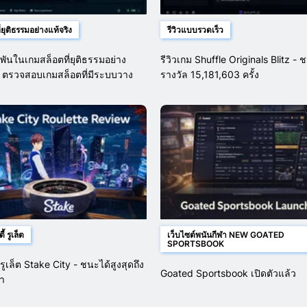
่ยุติธรรมอย่างแท้จริง
รีวิวแบบรวดเร็ว
พันในเกมสล็อตที่ยุติธรรมอย่าง
รีวิวเกม Shuffle Originals Blitz - 
ง: ตรวจสอบเกมสล็อตที่มีระบบวาง
รางวัล 15,181,603 ครั้ง
มากกว่า 1,200 เกม
้ รูเล็ต
เว็บไซต์พนันกีฬา NEW GOATED
SPORTSBOOK
มรูเล็ต Stake City - ชนะได้สูงสุดถึง
Goated Sportsbook เปิดตัวแล้ว
่า