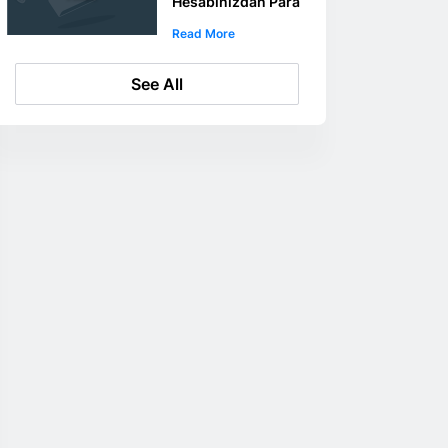
Hesabınızdan Para
Çekin
Read More
See All