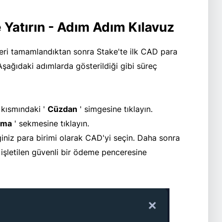
 Yatırın - Adım Adım Kılavuz
eri tamamlandıktan sonra Stake'te ilk CAD para
Aşağıdaki adımlarda gösterildiği gibi süreç
 kısmındaki '
Cüzdan
' simgesine tıklayın.
rma
' sekmesine tıklayın.
ğiniz para birimi olarak CAD'yi seçin. Daha sonra
 işletilen güvenli bir ödeme penceresine