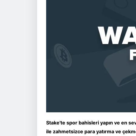
Stake'te spor bahisleri yapın ve en se
ile zahmetsizce para yatırma ve çekme