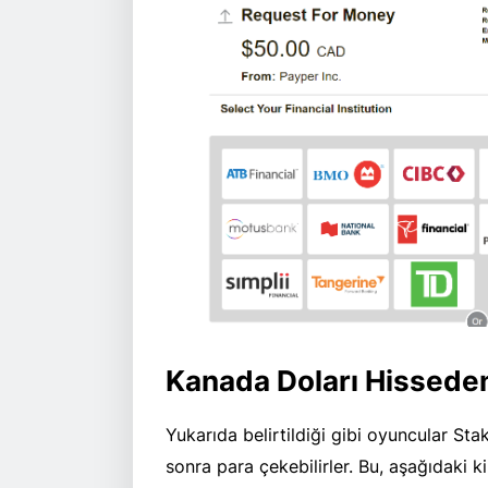
Kanada Doları Hisseden
Yukarıda belirtildiği gibi oyuncular Stak
sonra para çekebilirler. Bu, aşağıdaki 