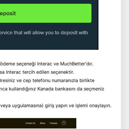
i ödeme seçeneği Interac ve MuchBetter'dır.
a Interac tercih edilen seçenektir.
adresiniz ve cep telefonu numaranızla birlikte
Ayrıca kullandığınız Kanada bankasını da seçmeniz
veya uygulamasına) giriş yapın ve işlemi onaylayın.