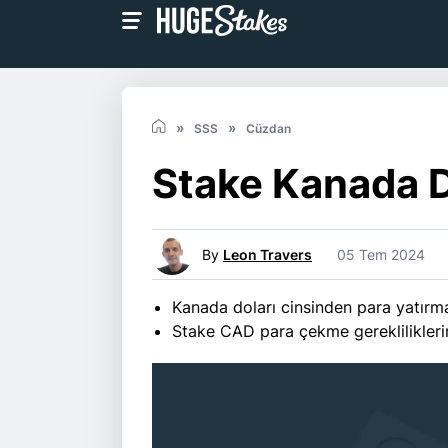
SSS
Cüzdan
Stake Kanada Dol
By
Leon Travers
05 Tem 2024
Kanada doları cinsinden para yatırma
Stake CAD para çekme gerekliliklerin