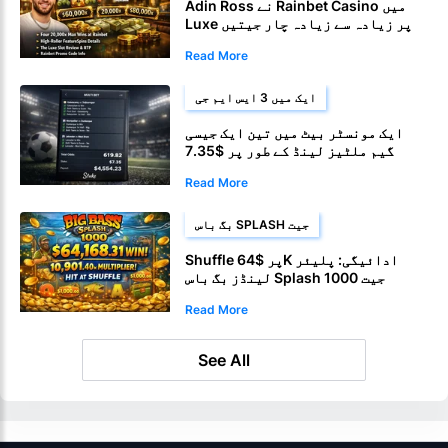
Adin Ross نے Rainbet Casino میں
Luxe پر زیادہ سے زیادہ چار جیتیں
Read More
ایک میں 3 ایس ایم جی
ایک مونسٹر بیٹ میں تین ایک جیسی
گیم ملٹیز لینڈ کے طور پر $7.35
$4,554 میں بدل جاتا ہے۔
Read More
بگ باس SPLASH جیت
Shuffle پر $64K ادائیگی: پلیئر
لینڈز بگ باس Splash 1000 جیت
Read More
See All