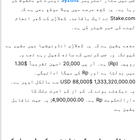
جس میں سٹار اسٹریمر
Syztmz
دوسرے کو محفوظ کر
رہا ہے۔ یہ کچھ عرصے میں پہلا موقع بھی ہے کہ
Stake.com نے ایک باقاعدہ کھلاڑی کے گھر انعام
لینے کی خبر شیئر کی ہے۔
مجھے یقین ہے کہ یہ کھلاڑی انڈونیشیا میں مقیم ہے
کیونکہ وہ جس کرنسی کے ساتھ کھیل رہے تھے وہ
روپیہ (Rp) ہے۔ آر پی 20,000 اسپن تقریباً $1.30
میں بدلتا ہے اور Rp کی میگا ادائیگی۔
1,333,320,000.00 $88,000 USD سے بالکل اوپر ہے۔
یہ دیکھتے ہوئے کہ کم از کم اجرت ملک کا
دارالحکومت Rp ہے۔ 4,900,000.00; یہ جیت ناقابل
یقین ہے.