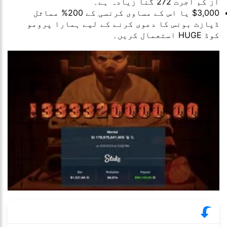
از کم اجرت 272 گنا زیادہ ہے۔
$3,000 یا اس کے مساوی کرنسی کے 200% مماثل
ڈپازٹ بونس کا دعوی کرنے کے لیے ہمارا پرومو
کوڈ HUGE استعمال کریں۔