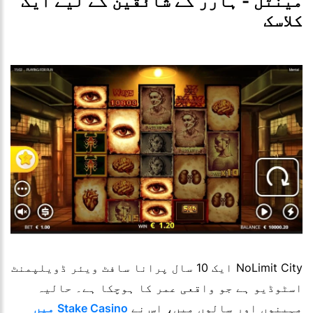
مینٹل - ہارر کے شائقین کے لیے ایک
کلاسک
NoLimit City ایک 10 سال پرانا سافٹ ویئر ڈویلپمنٹ
اسٹوڈیو ہے جو واقعی عمر کا ہوچکا ہے۔ حالیہ
مہینوں اور سالوں میں، اس نے
Stake Casino میں