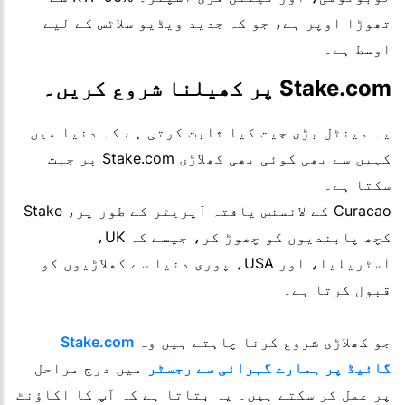
تھوڑا اوپر ہے، جو کہ جدید ویڈیو سلاٹس کے لیے
اوسط ہے۔
Stake.com پر کھیلنا شروع کریں۔
یہ مینٹل بڑی جیت کیا ثابت کرتی ہے کہ دنیا میں
کہیں سے بھی کوئی بھی کھلاڑی Stake.com پر جیت
سکتا ہے۔
Curacao کے لائسنس یافتہ آپریٹر کے طور پر، Stake
کچھ پابندیوں کو چھوڑ کر، جیسے کہ UK،
آسٹریلیا، اور USA، پوری دنیا سے کھلاڑیوں کو
قبول کرتا ہے۔
جو کھلاڑی شروع کرنا چاہتے ہیں وہ
Stake.com
گائیڈ پر ہمارے گہرائی سے رجسٹر
میں درج مراحل
پر عمل کر سکتے ہیں۔ یہ بتاتا ہے کہ آپ کا اکاؤنٹ