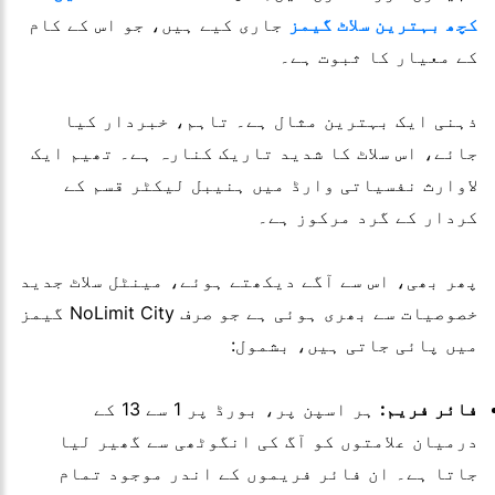
کچھ بہترین سلاٹ گیمز
جاری کیے ہیں، جو اس کے کام
کے معیار کا ثبوت ہے۔
ذہنی ایک بہترین مثال ہے۔ تاہم، خبردار کیا
جائے، اس سلاٹ کا شدید تاریک کنارہ ہے۔ تھیم ایک
لاوارث نفسیاتی وارڈ میں ہنیبل لیکٹر قسم کے
کردار کے گرد مرکوز ہے۔
پھر بھی، اس سے آگے دیکھتے ہوئے، مینٹل سلاٹ جدید
خصوصیات سے بھری ہوئی ہے جو صرف NoLimit City گیمز
میں پائی جاتی ہیں، بشمول:
فائر فریم:
ہر اسپن پر، بورڈ پر 1 سے 13 کے
درمیان علامتوں کو آگ کی انگوٹھی سے گھیر لیا
جاتا ہے۔ ان فائر فریموں کے اندر موجود تمام