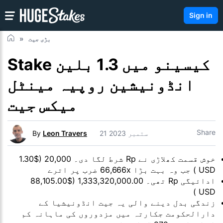
Sign in
بڑی جیت
Stake کیسینو میں 1.3 بلین
انڈونیشین روپیہ مینٹل
میکس جیت
Share
21 ستمبر 2023
Leon Travers
By
خوش قسمت کھلاڑی نے Rp شرط لگا دی۔ 20,000 ($1.30
USD ) جب وہ بہت بڑا 66,666x ضرب پر اترے
ادائیگی Rp تھی۔ 1,333,320,000.00 ($88,105.00
USD )
زندگی بدل دینے والی یہ جیت انڈونیشیا کے
دارالحکومت جکارتہ میں مزدوروں کی ماہانہ کم