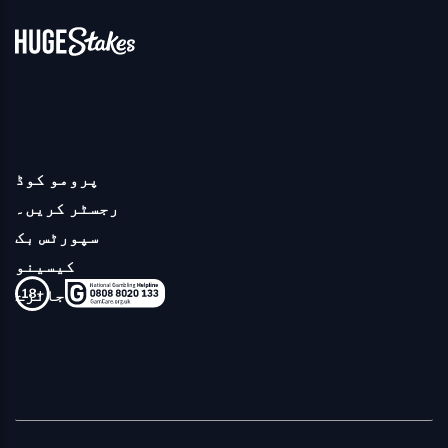
پرومو کوڈ
رجسٹر کریں۔
سپورٹس بک
کیسینو
جائزے