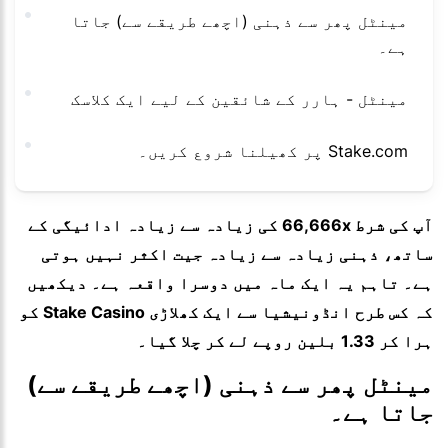
مینٹل پھر سے ذہنی (اچھے طریقے سے) جاتا
ہے۔
مینٹل - ہارر کے شائقین کے لیے ایک کلاسک
Stake.com پر کھیلنا شروع کریں۔
آپ کی شرط 66,666x کی زیادہ سے زیادہ ادائیگی کے
ساتھ، ذہنی زیادہ سے زیادہ جیت اکثر نہیں ہوتی
ہے۔ تاہم یہ ایک ماہ میں دوسرا واقعہ ہے۔ دیکھیں
کہ کس طرح انڈونیشیا سے ایک کھلاڑی Stake Casino کو
ہرا کر 1.33 بلین روپے لے کر چلا گیا۔
مینٹل پھر سے ذہنی (اچھے طریقے سے)
جاتا ہے۔