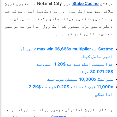
مینٹل
Stake Casino
میں NoLimit City کے مقبول ترین
سلاٹس میں سے ایک ہے، اور یہ دیکھنا آسان ہے کہ جب
یہ بڑے پیمانے پر جیتنا جاری رکھتا ہے۔ یہاں
دیگر ذہنی بڑی جیتوں کا ایک رول آف آنر ہے جو میں
نے اس سائٹ پر کور کیا ہے۔
Syztmz نے max win 66,666x multiplier لائیو آن
ائیر حاصل کیا۔
فرانسیسی اسٹریمر نے $1.20 اسپن سے
$30,071.28 جیتا۔
سیزلنگ 10,000x مینٹل ضرب جیت
11,000x ضرب کے ساتھ $0.20 شرط سے $2.2K
ادائیگی
یہ تازہ ترین ادائیگی دوسری زیادہ سے زیادہ ہے،