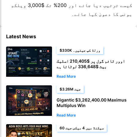
کیسے ترتیب دیا جائے اور 200% تک $3,000 ویلکم
بونس کا دعویٰ کیا جائے۔
Latest News
$330K ورلڈ کپ جیتیں۔
اوور ٹائم گول پر $210,405 اسٹیک
بیٹ $336,648 لوٹاتا ہے
Read More
$3.26M جیت
Gigantic $3,262,400.00 Maximus
Multiplus Win
Read More
60 سیکنڈ میں 4 میکس جیت