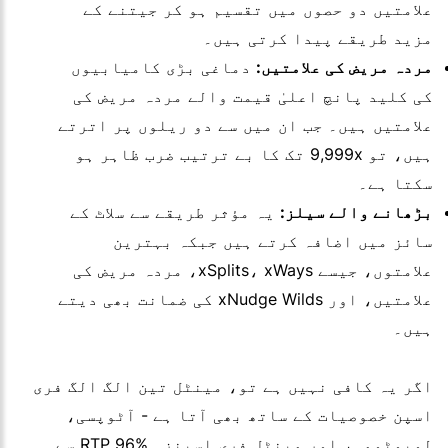
علامتیں دو حصوں میں تقسیم ہو کر جیتنے کے
مزید طریقے پیدا کرتی ہیں۔
مردہ مریض کی علامتیں:
دماغی بڑی کامیابیوں
کی کلید پانچ اعلیٰ قیمت والے مردہ مریض کی
علامتیں ہیں۔ جب ان میں سے دو ریلوں پر اترتے
ہیں، تو 9,999x تک کا بے ترتیب ضرب ظاہر ہو
سکتا ہے۔
بڑھانے والے سیلز:
یہ مؤثر طریقے سے سلاٹ کے
سائز میں اضافہ کرتے ہیں جبکہ بہترین
علامتوں، جیسے xSplits، xWays، مردہ مریض کی
علامتیں، اور xNudge Wilds کی ضمانت بھی دیتے
ہیں۔
اگر یہ کافی نہیں ہے تو، مینٹل تین الگ الگ فری
اسپن خصوصیات کے ساتھ بھی آتا ہے - آٹوپسی،
لوبوٹومی، اور مینٹل فری اسپنز۔ RTP 96% سے