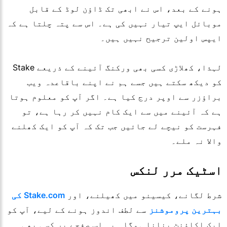
ہونے کے بعد، اس نے ابھی تک ڈاؤن لوڈ کے قابل
موبائل ایپ تیار نہیں کی ہے۔ اس سے پتہ چلتا ہے کہ
ایپس اولین ترجیح نہیں ہیں۔
لہذا، کھلاڑی کسی بھی ورکنگ آئینے کے ذریعے Stake
کو دیکھ سکتے ہیں جسے ہم نے اپنے باقاعدہ ویب
براؤزر سے اوپر درج کیا ہے۔ اگر آپ کو معلوم ہوتا
ہے کہ آئینے میں سے ایک کام نہیں کر رہا ہے، تو
فہرست کو نیچے لے جائیں جب تک کہ آپ کو ایک کھلنے
والا نہ ملے۔
اسٹیک مرر لنکس
شرط لگانے، کیسینو میں کھیلنے، اور
Stake.com کی
بہترین پروموشنز
سے لطف اندوز ہونے کے لیے، آپ کو
ایک اکاؤنٹ بنانا ہوگا۔ یہ اس صفحے پر کسی بھی