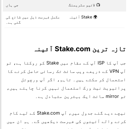
📺 لائیو سٹریمنگ
جی ہاں
🌍 Stake آئینہ
مکمل فہرست ذیل میں شائع کی
گئی ہے۔
تازہ ترین Stake.com آئینہ
جب آپ کا ISP آپ کے مقام میں Stake کو روکتا ہے، تو
آپ VPN کے ذریعے ویب سائٹ تک رسائی حاصل کرنے کا
استعمال کر سکتے ہیں۔ تاہم، اگر آپ ورچوئل
پرائیویٹ نیٹ ورک استعمال نہیں کرنا چاہتے ہیں،
تو mirror سائٹ ایک بہترین متبادل ہے۔
نیچے دیے گئے جدول میں، آپ Stake.com کے لیے کام
کرنے والے آئینوں کی فہرست دیکھیں گے۔ ہم ان میں