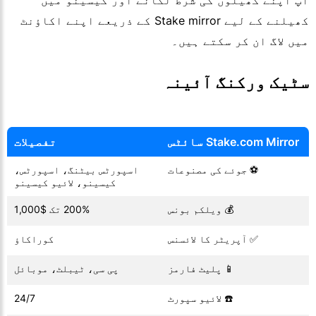
آپ اپنے کھیلوں کی شرط لگانے اور کیسینو میں
کھیلنے کے لیے Stake mirror کے ذریعے اپنے اکاؤنٹ
میں لاگ ان کر سکتے ہیں۔
سٹیک ورکنگ آئینہ
Stake.com Mirror سائٹس
تفصیلات
⚽ جوئے کی مصنوعات
اسپورٹس بیٹنگ، اسپورٹس،
کیسینو، لائیو کیسینو
💰 ویلکم بونس
200% تک $1,000
✅ آپریٹر کا لائسنس
کوراکاؤ
📱 پلیٹ فارمز
پی سی، ٹیبلٹ، موبائل
☎️ لائیو سپورٹ
24/7