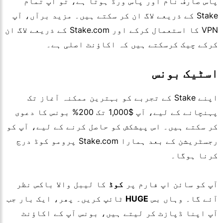
پاس صارف نام اور پاس ورڈ ہوتا ہے، تو آپ تمام
Stake کے ذریعے لاگ ان کر سکتے ہیں۔ مزید برآں، آپ
VPN کا استعمال کرکے اور Stake.com کے ذریعے لاگ ان
کرکے چیک کرسکتے ہیں کہ اکاؤنٹ اصلی ہے۔
اسٹیک بونس
اپنے Stake کے تجربے کو بہترین ممکنہ آغاز تک
پہنچانے کے لیے، آپ $1,000 تک 200% بونس کا دعوی
کر سکتے ہیں۔ اس پیشکش کو حاصل کرنے کے لیے، آپ کو
رجسٹریشن کے بعد ہمارا Stake.com پرومو کوڈ درج
کرنا ہوگا۔
آپ کو سائن اپ فارم پر
کوڈ
کا لیبل والا باکس نظر
آئے گا۔ وہاں بس
HUGE
ٹائپ کریں۔ پھر، ایک بار جب
آپ اپنا ڈپازٹ کر لیتے ہیں، بونس آپ کے اکاؤنٹ