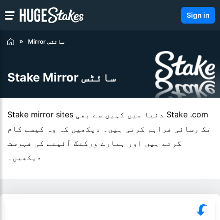
Sign in
Mirror سائٹس
Stake Mirror سائٹس
Stake mirror sites دنیا میں کہیں سے بھی Stake .com
تک رسائی فراہم کرتی ہیں۔ دیکھیں کہ وہ کیسے کام
کرتے ہیں اور ہمارے ورکنگ آئینے کی فہرست
دیکھیں۔