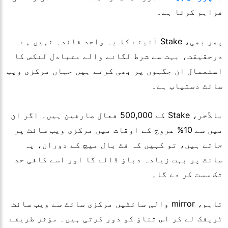
فراہم کرتا ہے۔
پھر بھی، Stake آئینے کا یہ واحد فائدہ نہیں ہے۔
درحقیقت، بہت سے شرط لگانے والے متبادل لنکس کا
استعمال ان جگہوں پر بھی کرتے ہیں جہاں مرکزی ویب
سائٹ دستیاب ہے۔
بالآخر، Stake کے 500,000 فعال صارفین ہیں۔ اگر ان
میں سے 10% عروج کے اوقات میں مرکزی ویب سائٹ پر
جاتے ہیں، تو کہیں کہ فٹ بال میچ کے دوران، یہ
سائٹ پر بہت زیادہ دباؤ ڈالے گا اور اسے کافی حد
تک سست کر دے گا۔
تاہم، mirror والی سائٹیں مرکزی سائٹ سے ویب سائٹ
ٹریفک لے کر اس تناؤ کو دور کرتی ہیں۔ مؤثر طریقے