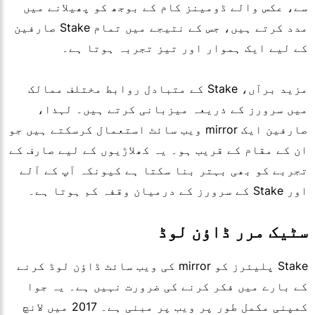
سے، عکس والے ڈومینز کام کے بوجھ کو پھیلانے میں
مدد کرتے ہیں، جس کے نتیجے میں تمام Stake صارفین
کے لیے ایک ہموار اور تیز تجربہ ہوتا ہے۔
مزید برآں، Stake کے متبادل روابط مختلف ممالک
میں سرورز کے ذریعہ میزبانی کرتے ہیں۔ لہذا،
صارفین ایک mirror ویب سائٹ استعمال کرسکتے ہیں جو
ان کے مقام کے قریب ہو۔ یہ کھلاڑیوں کے لیے صارف کے
تجربے کو بھی بہتر بنا سکتا ہے کیونکہ آپ کے آلے
اور Stake کے سرورز کے درمیان وقفہ کم ہوتا ہے۔
سٹیک مرر ڈاؤن لوڈ
Stake پلیئرز کو mirror کی ویب سائٹ ڈاؤن لوڈ کرنے
کے بارے میں فکر کرنے کی ضرورت نہیں ہے۔ یہ جوا
کمپنی مکمل طور پر ویب پر مبنی ہے۔ 2017 میں لانچ