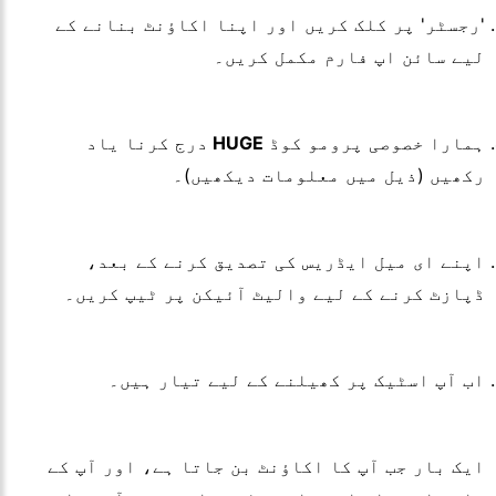
'رجسٹر' پر کلک کریں اور اپنا اکاؤنٹ بنانے کے
لیے سائن اپ فارم مکمل کریں۔
ہمارا خصوصی پرومو کوڈ
HUGE
درج کرنا یاد
رکھیں (ذیل میں معلومات دیکھیں)۔
اپنے ای میل ایڈریس کی تصدیق کرنے کے بعد،
ڈپازٹ کرنے کے لیے والیٹ آئیکن پر ٹیپ کریں۔
اب آپ اسٹیک پر کھیلنے کے لیے تیار ہیں۔
ایک بار جب آپ کا اکاؤنٹ بن جاتا ہے، اور آپ کے