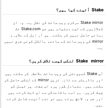
  Stake  آئینے کیا ہیں؟
Stake mirror مرکزی ویب سائٹ کی نقل ہے۔ وہ ان
کھلاڑیوں کے لیے دستیاب ہیں جو Stake.com تک
رسائی حاصل نہیں کر سکتے۔ یو آر ایل کے علاوہ،
mirror کی ویب سائٹ کے ساتھ، بالکل کوئی فرق نہیں
ہے۔
  Stake   mirror  لنکس کیسے تلاش کریں؟
آپ Stake کمیونٹی کی ویب سائٹ ملاحظہ کر سکتے ہیں
اور ماڈریٹر سے تازہ ترین mirror کے لنکس حاصل کر
سکتے ہیں۔ متبادل طور پر، اس صفحہ پر ٹیبل کو
چیک کریں۔ ہم اسے باقاعدگی سے اپ ڈیٹ کرتے ہیں
اور جب وہ لانچ ہوتے ہیں تو نئے آئینے شامل کرتے
ہیں۔