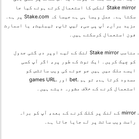
Stake mirror لنکس کا استعمال کرتے ہوئے کیا جا
سکتا ہے۔ عمل ویسا ہی ہے جیسا کہ Stake.com پر ہے۔
مزید برآں، آپ پی سی، لیپ ٹاپ، ٹیبلیٹ، یا اسمارٹ
فون استعمال کرسکتے ہیں۔
مناسب Stake mirror لنک کے لیے اوپر دی گئی جدول
کو چیک کریں۔ ایک نوٹ کے طور پر، اگر آپ کسی
ایسے ملک میں ہیں جو جوئے کی ویب سائٹس کو
مسدود کرتا ہے، تو ہم .bet اور .games URL
استعمال کرنے کے خلاف مشورہ دیتے ہیں۔
mirror کے لنک پر کلک کرنے کے بعد، آپ کو براہ
راست ویب سائٹ پر لے جایا جاتا ہے۔