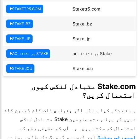
Staketr5.com
STAKETR5.COM
Stake .bz
STAKE .BZ
Stake .jp
STAKE .JP
Stake پر لگانا .ac
STAKE پر لگانا .AC
Stake .icu
STAKE .ICU
Stake.com متبادل لنکس کیوں
استعمال کریں؟
ہم نے ذکر کیا ہے کہ اگر بنیادی ڈاٹ کام ڈومین کام
نہیں کر رہا ہے تو صارفین Stake متبادل لنکس
استعمال کر سکتے ہیں۔ یہ آپ کو حقیقی رقم کے
اسپورٹس بیٹنگ
اور کیسینو گیمنگ تک عالمی رسائی