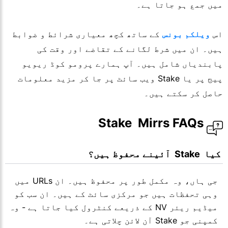
میں جمع ہو جاتا ہے۔
اس
ویلکم بونس
کے ساتھ کچھ معیاری شرائط و ضوابط
ہیں۔ ان میں شرط لگانے کے تقاضے اور وقت کی
پابندیاں شامل ہیں۔ آپ ہمارے پرومو کوڈ ریویو
پیج پر یا Stake ویب سائٹ پر جا کر مزید معلومات
حاصل کر سکتے ہیں۔
 Stake  Mirrs FAQs
 کیا  Stake  آئینے محفوظ ہیں؟
جی ہاں، وہ مکمل طور پر محفوظ ہیں۔ ان URLs میں
وہی تحفظات ہیں جو مرکزی سائٹ کے ہیں۔ ان سب کو
میڈیم ریئر NV کے ذریعے کنٹرول کیا جاتا ہے - وہ
کمپنی جو Stake آن لائن چلاتی ہے۔