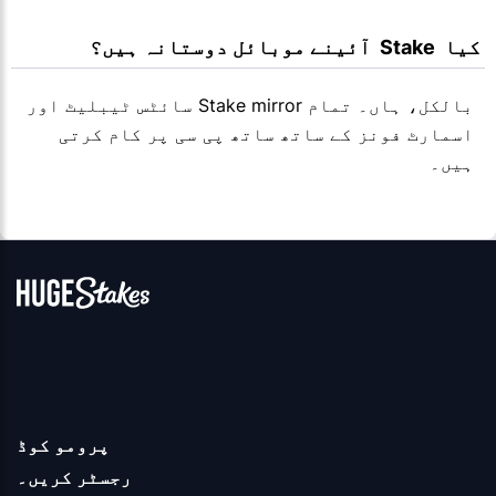
 کیا  Stake  آئینے موبائل دوستانہ ہیں؟
بالکل، ہاں۔ تمام Stake mirror سائٹس ٹیبلیٹ اور
اسمارٹ فونز کے ساتھ ساتھ پی سی پر کام کرتی
ہیں۔
پرومو کوڈ
رجسٹر کریں۔