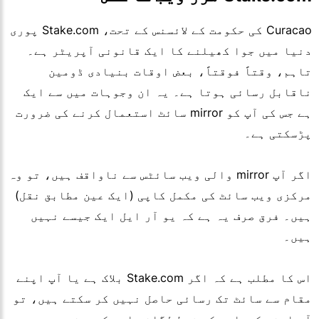
Curacao کی حکومت کے لائسنس کے تحت، Stake.com پوری
دنیا میں جوا کھیلنے کا ایک قانونی آپریٹر ہے۔
تاہم، وقتاً فوقتاً، بعض اوقات بنیادی ڈومین
ناقابل رسائی ہوتا ہے۔ یہ ان وجوہات میں سے ایک
ہے جس کی آپ کو mirror سائٹ استعمال کرنے کی ضرورت
پڑسکتی ہے۔
اگر آپ mirror والی ویب سائٹس سے ناواقف ہیں، تو وہ
مرکزی ویب سائٹ کی مکمل کاپی (ایک عین مطابق نقل)
ہیں۔ فرق صرف یہ ہے کہ یو آر ایل ایک جیسے نہیں
ہیں۔
اس کا مطلب ہے کہ اگر Stake.com بلاک ہے یا آپ اپنے
مقام سے سائٹ تک رسائی حاصل نہیں کر سکتے ہیں، تو