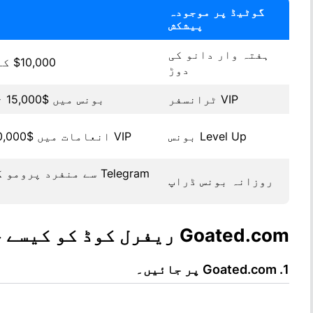
گوٹیڈ پر موجودہ
پیشکش
ہفتہ وار دانو کی
$10,000 کا شیئر جیتیں۔
دوڑ
VIP ٹرانسفر
بونس میں $15,000 تک حاصل کریں۔
Level Up بونس
VIP انعامات میں $20,000 تک کمائیں۔
Telegram سے منفرد پرو
روزانہ بونس ڈراپ
Goated.com ریفرل کوڈ کو کیسے چھڑانا ہے۔
Goated.com پر جائیں۔