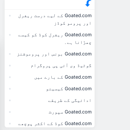
Goated.com کے لیے درست ریفرل
اور پرومو کوڈز
Goated.com ریفرل کوڈ کو کیسے
چھڑانا ہے۔
Goated.com بونس اور پروموشنز
گوٹیڈ وی آئی پی پروگرام
Goated.com کے بارے میں
Goated.com کیسینو
ادائیگی کے طریقے
Goated.com سپورٹ
Goated.com کوڈ کے اکثر پوچھے