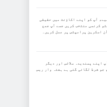
 لیے، آپ کو اپنے اکاؤنٹ میں حقیقی
ں اور وہ کریپٹو کرنسی منتخب کریں جسے آپ جمع
آن اسکرین پرامپٹس پر عمل کریں۔
ے بعد، آپ اپنے پسندیدہ سلاٹس اور دیگر
جو شرط لگائی گئی ہے ہفتہ وار ریس