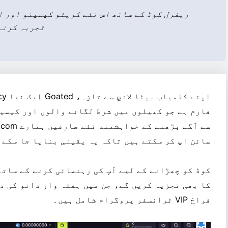
تجربہ کرنے
اپنے کامیاب بیٹا لانچ سے تازہ،
فارم ہے جو کھیلوں میں شرط لگانے والوں اور کیسین
سائن اپ کر سکتے ہیں تاکہ یہ یقینی بنایا جا سکے 
کوڈ کو چھڑانے کے لیے آپ کی رہنمائی کرنے کے سات
فراخ VIP ٹرانسفر پروگرام شامل ہیں۔