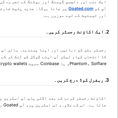
ایک نئے اور دلچسپ گیمنگ اور بیٹنگ کے تجربے کی 
آپ کو
Goated.com
پر جانا ہوگا۔ جدید پلیٹ فارم 
اور ٹیبلیٹ کے لیے موزوں ہے۔
ایک اکاؤنٹ رجسٹر کریں۔
رجسٹر بٹن کو دبائیں اور اپنا پسندیدہ سائن اپ 
Phantom، Solflare، یا Coinbase سمیت crypto wallets کو براہ راست جوڑنا بھی ممکن ہے۔
ریفرل کوڈ درج کریں۔
اکاؤنٹ رجسٹر کرنے کے بعد اگلی پاپ اپ اسکرین پر
جاتا ہے۔ اس کے علاوہ، اس اسکرین پر، آپ
Goated ریفرل کوڈ HUGE.