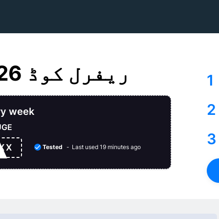
Goated.com ریفرل کوڈ 2026
1
2
ry week
HUGE
3
XX
Tested
Last used 19 minutes ago