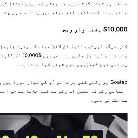
جب کہ ہم توقع کرتے ہیں کہ بونس اور پروموشنز کی 
قائم ہونے کے ساتھ ساتھ مینو میں پہلے سے ہی چند
$10,000 ہفتہ وار ریس
وار دانو کی دوڑ 
پر ٹاپ ٹین کھلاڑیوں میں شیئر کیا جاتا ہے۔
Goated پر رکھی گئی ہر دانو آپ کی لیڈر بورڈ پ
انعامی رقم کا تعین اس رقم سے کیا جاتا ہے جو انہ
سے لگائی تھی۔