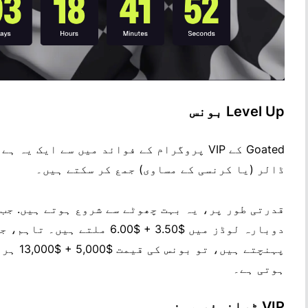
Level Up بونس
ڈالر (یا کرنسی کے مساوی) جمع کر سکتے ہیں۔
پہنچتے ہ
ہوتی ہے۔
VIP ٹرانسفر بونس