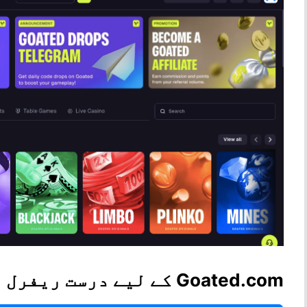
Goated.com کے لیے درست ریفرل اور پرومو کوڈز