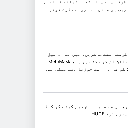
طرف اپنے پہلے قدم اٹھانے کے لیے،
ویب پر مبنی ہے اور اسمارٹ فونز
طریقہ منتخب کریں۔ میں نے ای میل
کا انتخاب کیا، لیکن آپ اپنے گوگل کو لنک کر کے سائن ان کر سکتے ہیں۔ MetaMask ،
، آپ سے صارف نام درج کرنے کو کہا