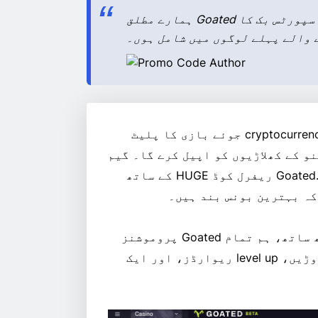
ہمارے مطلق Goated ریفرل کوڈ کے ساتھ اس نئے کرپٹو کیسینو اور اسپورٹس بک کا
 والے پہلے لوگوں میں شامل ہوں۔
Goated ایک نیا cryptocurrency جوئے بازی کا پلیٹ
و کے کھلاڑیوں کو اپیل کرے گا۔ گیم
سے آگے بڑھنے کے خواہشمند نئے صارفین ہمارے Goated.com ریفرل کوڈ HUGE کے ساتھ
کہ بہترین بونس بند ہیں۔
ھ ساتھ، ہم تمام
Goated پروموشنز
کا بھی تجزیہ کریں گے، جن میں ہفتہ وار دانو کی دوڑیں، level up ریوارڈز، اور ایک