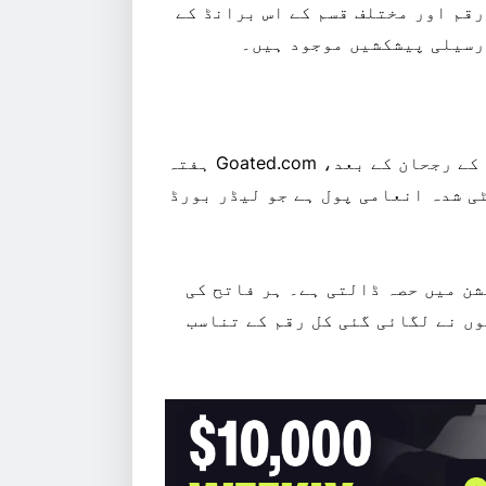
رقم اور مختلف قسم کے اس برانڈ کے
 رسیلی پیشکشیں موجود ہیں۔
کئی دیگر کرپٹو سنٹرک آن لائن جوئے کے پلیٹ فارمز کے رجحان کے بعد، Goated.com ہفتہ
جاری ہے۔ اس میں $10,000 کا گارنٹی شدہ انعامی پول ہے جو لیڈر بورڈ
وزیشن میں حصہ ڈالتی ہے۔ ہر فاتح کی
وں نے لگائی گئی کل رقم کے تناسب