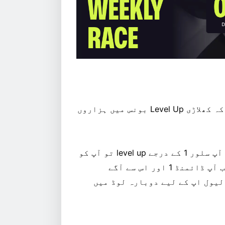
Goated کے VIP پروگرام کے فوائد میں سے ایک یہ ہے کہ کھلاڑی Level Up بونس میں ہزاروں
قدرتی طور پر، یہ بہت چھوٹے سے شروع ہوتے ہیں. جب آپ سلور 1 کے درجے level up تو آپ کو
دوبارہ لوڈز میں $3.50 + $6.00 ملتے ہیں۔ تاہم، جب آپ ڈائمنڈ 1 اور اس سے آگے
یں، تو بونس کی قیمت $5,000 + $13,000 ہر لیول اپ کے لیے دوبارہ لوڈ میں