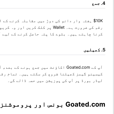
جمع
$10K ہفتہ وار دانو کی دوڑ میں مقابلہ کرنے کے
رقم کی ضرورت ہے۔ Wallet پر کلک کری
کرنا چاہتے ہیں۔ بٹوے کا پتہ حاصل کرنے کے لیے 
کھیلیں
آپ کے Goated.com اکاؤنٹ میں جمع ہونے ک
کیسینو گیمز کھیلنا شروع کر سکتے ہیں۔ تمام رقم 
لیڈر بورڈ پر آپ کی پوزیشن میں حصہ ڈالے گی۔
Goated.com بونس اور پروموشنز