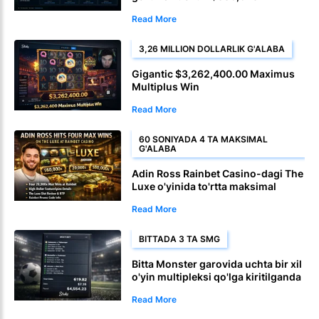
qaytaradi
Read More
3,26 MILLION DOLLARLIK G'ALABA
Gigantic $3,262,400.00 Maximus
Multiplus Win
Read More
60 SONIYADA 4 TA MAKSIMAL
G'ALABA
Adin Ross Rainbet Casino-dagi The
Luxe o'yinida to'rtta maksimal
g'alabaga erishdi
Read More
BITTADA 3 TA SMG
Bitta Monster garovida uchta bir xil
o'yin multipleksi qo'lga kiritilganda
$7.35 $4,554 ga aylanadi
Read More