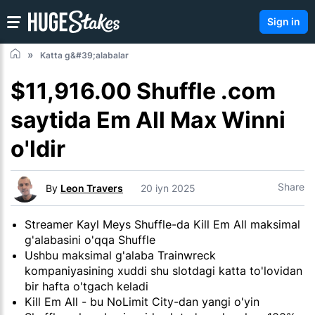
Sign in
Katta g&#39;alabalar
$11,916.00 Shuffle .com
saytida Em All Max Winni
o'ldir
Share
By
Leon Travers
20 iyn 2025
Streamer Kayl Meys Shuffle-da Kill Em All maksimal
g'alabasini o'qqa Shuffle
Ushbu maksimal g'alaba Trainwreck
kompaniyasining xuddi shu slotdagi katta to'lovidan
bir hafta o'tgach keladi
Kill Em All - bu NoLimit City-dan yangi o'yin