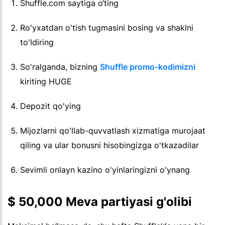
Shuffle.com saytiga o‘ting
Ro'yxatdan o'tish tugmasini bosing va shaklni
to'ldiring
So'ralganda, bizning
Shuffle promo-kodimizni
kiriting HUGE
Depozit qo'ying
Mijozlarni qo'llab-quvvatlash xizmatiga murojaat
qiling va ular bonusni hisobingizga o'tkazadilar
Sevimli onlayn kazino o'yinlaringizni o'ynang
$ 50,000 Meva partiyasi g'olibi