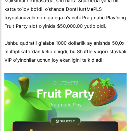
Maksimal bo‘lmasa-da, shu hafta Shuffle’da yana bir
katta to‘lov bo‘ldi, o‘shanda DontHurtMePLS
foydalanuvchi nomiga ega o‘yinchi Pragmatic Play’ning
Fruit Party slot o‘yinida $50,000.00 yutib oldi.
Ushbu qudratli g'alaba 1000 dollarlik aylanishda 50,0x
multiplikatordan kelib chiqdi, bu Shuffle yuqori stavkali
VIP o'yinchilar uchun joy ekanligini ta'kidladi.