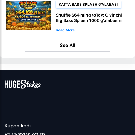
KATTA BASS SPLASH G'ALABASI
Shuffle $64 ming to‘lov: O‘yinchi
Big Bass Splash 1000 g‘alabasini
qo‘lga kiritadi
Read More
See All
Kupon kodi
Roʻyxatdan oʻtish