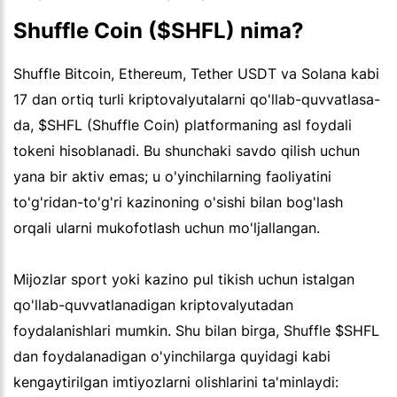
Shuffle Coin ($SHFL) nima?
Shuffle Bitcoin, Ethereum, Tether USDT va Solana kabi
17 dan ortiq turli kriptovalyutalarni qo'llab-quvvatlasa-
da, $SHFL (Shuffle Coin) platformaning asl foydali
tokeni hisoblanadi. Bu shunchaki savdo qilish uchun
yana bir aktiv emas; u o'yinchilarning faoliyatini
to'g'ridan-to'g'ri kazinoning o'sishi bilan bog'lash
orqali ularni mukofotlash uchun mo'ljallangan.
Mijozlar sport yoki kazino pul tikish uchun istalgan
qo'llab-quvvatlanadigan kriptovalyutadan
foydalanishlari mumkin. Shu bilan birga, Shuffle $SHFL
dan foydalanadigan o'yinchilarga quyidagi kabi
kengaytirilgan imtiyozlarni olishlarini ta'minlaydi: