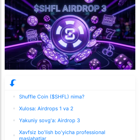
Shuffle Coin ($SHFL) nima?
Xulosa: Airdrops 1 va 2
Yakuniy sovg'a: Airdrop 3
Xavfsiz bo'lish bo'yicha professional
maslahatlar