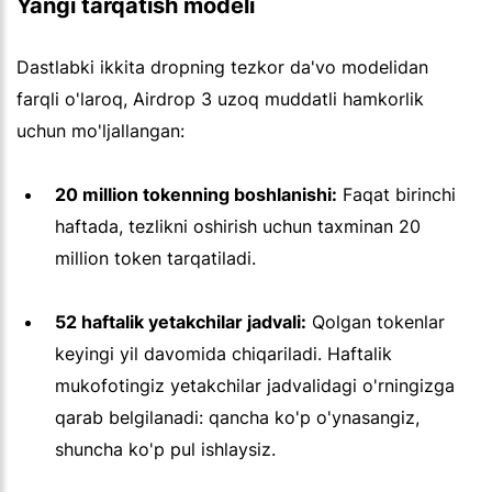
Yangi tarqatish modeli
Dastlabki ikkita dropning tezkor da'vo modelidan
farqli o'laroq, Airdrop 3 uzoq muddatli hamkorlik
uchun mo'ljallangan:
20 million tokenning boshlanishi:
Faqat birinchi
haftada, tezlikni oshirish uchun taxminan 20
million token tarqatiladi.
52 haftalik yetakchilar jadvali:
Qolgan tokenlar
keyingi yil davomida chiqariladi. Haftalik
mukofotingiz yetakchilar jadvalidagi o'rningizga
qarab belgilanadi: qancha ko'p o'ynasangiz,
shuncha ko'p pul ishlaysiz.