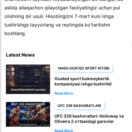
aslida allaqachon qilayotgan faoliyatingiz uchun pul
olishning bir usuli. Hisobingizni 7-mart kuni ishga
tushirishga tayyorlang va reytingda ko'tarilishni
boshlang.
Latest News
YANGI GOATED SPORT KITOBI
Goated sport bukmeykerlik
kompaniyasi ishga tushirildi
Read More
UFC 326 BASHORATLARI
UFC 326 bashoratlari: Holloway va
Oliveira 2 o'rtasidagi garovlar
bo'yicha qo'llanma va
Read More
koeffitsientlar