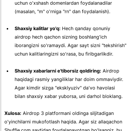
uchun o'xshash domenlardan foydalanadilar
(masalan, "m" o'rniga "rn" dan foydalanish).
Shaxsiy kalitlar yo'q:
Hech qanday qonuniy
airdrop hech qachon sizning boshlang'ich
iborangizni so'ramaydi. Agar sayt sizni "tekshirish"
uchun kalitlaringizni so'rasa, bu firibgarlikdir.
Shaxsiy xabarlarni e'tiborsiz qoldiring:
Airdrop
haqidagi rasmiy yangiliklar har doim ommaviydir.
Agar kimdir sizga "eksklyuziv" da'vo havolasi
bilan shaxsiy xabar yuborsa, uni darhol bloklang.
Xulosa:
Airdrop 3 platformani oldinga siljitadigan
o'yinchilarni mukofotlash haqida. Agar siz allaqachon
Shuffle.com saytidan foydalanayotgan bo'lsangiz, bu