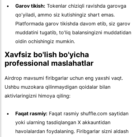
Garov tikish:
Tokenlar chiziqli ravishda garovga
qo'yiladi, ammo siz kutishingiz shart emas.
Platformada garov tikishda davom etib, siz garov
muddatini tugatib, to'liq balansingizni muddatidan
oldin ochishingiz mumkin.
Xavfsiz bo'lish bo'yicha
professional maslahatlar
Airdrop mavsumi firibgarlar uchun eng yaxshi vaqt.
Ushbu muzokara qilinmaydigan qoidalar bilan
aktivlaringizni himoya qiling:
Faqat rasmiy:
Faqat rasmiy shuffle.com saytidan
yoki ularning tasdiqlangan X akkauntidan
havolalardan foydalaning. Firibgarlar sizni aldash