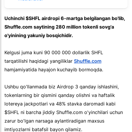
Uchinchi $SHFL airdropi 6-martga belgilangan bo'lib,
Shuffle.com saytining 280 million tokenli sovg'a
o'yinining yakuniy bosqichidir.
Kelgusi juma kuni 90 000 000 dollarlik SHFL
tarqatilishi haqidagi yangiliklar
Shuffle.com
hamjamiyatida hayajon kuchayib bormoqda.
Ushbu qo'llanmada biz Airdrop 3 qanday ishlashini,
tokenlarning bir qismini qanday olishni va haftalik
lotereya jackpotlari va 48% stavka daromadi kabi
$SHFL ni barcha jiddiy Shuffle.com o'yinchilari uchun
zarur bo'lgan narsaga aylantiradigan maxsus
imtiyozlarni batafsil bayon qilamiz.