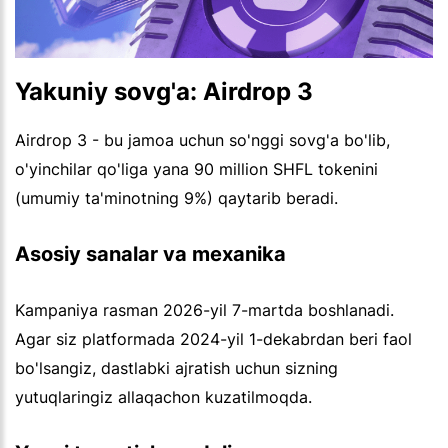
Yakuniy sovg'a: Airdrop 3
Airdrop 3 - bu jamoa uchun so'nggi sovg'a bo'lib,
o'yinchilar qo'liga yana 90 million SHFL tokenini
(umumiy ta'minotning 9%) qaytarib beradi.
Asosiy sanalar va mexanika
Kampaniya rasman 2026-yil 7-martda boshlanadi.
Agar siz platformada 2024-yil 1-dekabrdan beri faol
bo'lsangiz, dastlabki ajratish uchun sizning
yutuqlaringiz allaqachon kuzatilmoqda.