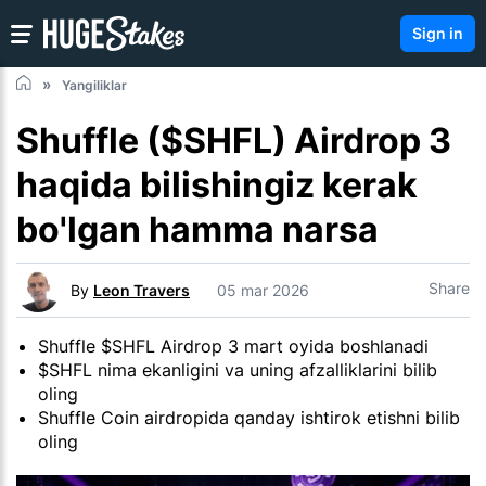
Sign in
Yangiliklar
Shuffle ($SHFL) Airdrop 3
haqida bilishingiz kerak
bo'lgan hamma narsa
Share
By
Leon Travers
05 mar 2026
Shuffle $SHFL Airdrop 3 mart oyida boshlanadi
$SHFL nima ekanligini va uning afzalliklarini bilib
oling
Shuffle Coin airdropida qanday ishtirok etishni bilib
oling