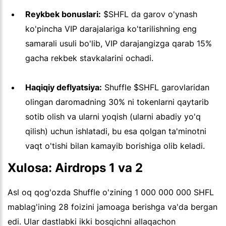
Reykbek bonuslari:
$SHFL da garov o'ynash
ko'pincha VIP darajalariga ko'tarilishning eng
samarali usuli bo'lib, VIP darajangizga qarab 15%
gacha rekbek stavkalarini ochadi.
Haqiqiy deflyatsiya:
Shuffle $SHFL garovlaridan
olingan daromadning 30% ni tokenlarni qaytarib
sotib olish va ularni yoqish (ularni abadiy yo'q
qilish) uchun ishlatadi, bu esa qolgan ta'minotni
vaqt o'tishi bilan kamayib borishiga olib keladi.
Xulosa: Airdrops 1 va 2
Asl oq qog'ozda Shuffle o'zining 1 000 000 000 SHFL
mablag'ining 28 foizini jamoaga berishga va'da bergan
edi. Ular dastlabki ikki bosqichni allaqachon