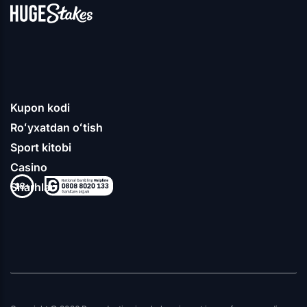
Kupon kodi
Roʻyxatdan oʻtish
Sport kitobi
Casino
Sharhlar