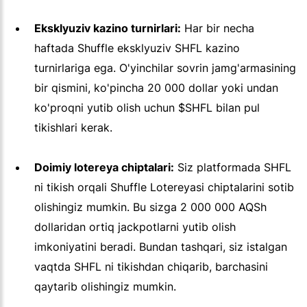
Eksklyuziv kazino turnirlari:
Har bir necha
haftada Shuffle eksklyuziv SHFL kazino
turnirlariga ega. O'yinchilar sovrin jamg'armasining
bir qismini, ko'pincha 20 000 dollar yoki undan
ko'proqni yutib olish uchun $SHFL bilan pul
tikishlari kerak.
Doimiy lotereya chiptalari:
Siz platformada SHFL
ni tikish orqali Shuffle Lotereyasi chiptalarini sotib
olishingiz mumkin. Bu sizga 2 000 000 AQSh
dollaridan ortiq jackpotlarni yutib olish
imkoniyatini beradi. Bundan tashqari, siz istalgan
vaqtda SHFL ni tikishdan chiqarib, barchasini
qaytarib olishingiz mumkin.