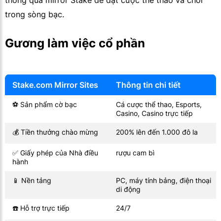
thông qua mirror Stake để đặt cược thể thao và chơi
trong sòng bạc.
Gương làm việc cổ phần
Stake.com Mirror Sites
Thông tin chi tiết
⚽ Sản phẩm cờ bạc
Cá cược thể thao, Esports,
Casino, Casino trực tiếp
💰 Tiền thưởng chào mừng
200% lên đến 1.000 đô la
✅ Giấy phép của Nhà điều
rượu cam bì
hành
📱 Nền tảng
PC, máy tính bảng, điện thoại
di động
☎️ Hỗ trợ trực tiếp
24/7