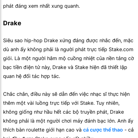
phát đáng xem nhất xung quanh.
Drake
Siêu sao hip-hop Drake xứng đáng được nhắc đến, mặc
dù anh ấy không phải là người phát trực tiếp Stake.com
giỏi. Là một người hâm mộ cuồng nhiệt của nền tảng cờ
bạc tiền điện tử này, Drake và Stake hiện đã thiết lập
quan hệ đối tác hợp tác.
Chắc chắn, điều này sẽ dẫn đến việc nhạc sĩ thực hiện
thêm một vài luồng trực tiếp với Stake. Tuy nhiên,
không giống như hầu hết các bộ truyền phát, Drake
không phải là một người chơi máy đánh bạc lớn. Anh ấy
thích bàn roulette giới hạn cao và
cá cược thể thao
- cả