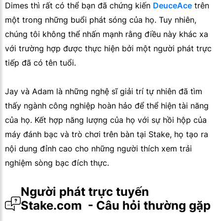
Dimes thì rất có thể bạn đã chứng kiến
DeuceAce
trên
một trong những buổi phát sóng của họ. Tuy nhiên,
chúng tôi không thể nhấn mạnh rằng điều này khác xa
với trường hợp được thực hiện bởi một người phát trực
tiếp đã có tên tuổi.
Jay và Adam là những nghệ sĩ giải trí tự nhiên đã tìm
thấy ngành công nghiệp hoàn hảo để thể hiện tài năng
của họ. Kết hợp năng lượng của họ với sự hồi hộp của
máy đánh bạc và trò chơi trên bàn tại Stake, họ tạo ra
nội dung đỉnh cao cho những người thích xem trải
nghiệm sòng bạc đích thực.
Người phát trực tuyến  
Stake.com  - Câu hỏi thường gặp