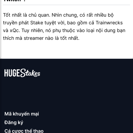
Tốt nhất là chủ quan. Nhìn chung, có rất nhiều bộ
truyền phát Stake tuyệt vời, bao gồm cả Trainwrecks
và xQc. Tuy nhiên, nó phụ thuộc vào loại nội dung bạn
thích mà streamer nào là tốt nhất.
Mã khuyến mại
Đăng ký
Cá cược thể thao