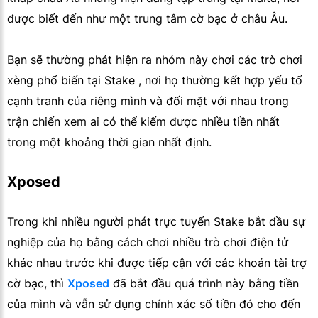
được biết đến như một trung tâm cờ bạc ở châu Âu.
Bạn sẽ thường phát hiện ra nhóm này chơi các trò chơi
xèng phổ biến tại Stake , nơi họ thường kết hợp yếu tố
cạnh tranh của riêng mình và đối mặt với nhau trong
trận chiến xem ai có thể kiếm được nhiều tiền nhất
trong một khoảng thời gian nhất định.
Xposed
Trong khi nhiều người phát trực tuyến Stake bắt đầu sự
nghiệp của họ bằng cách chơi nhiều trò chơi điện tử
khác nhau trước khi được tiếp cận với các khoản tài trợ
cờ bạc, thì
Xposed
đã bắt đầu quá trình này bằng tiền
của mình và vẫn sử dụng chính xác số tiền đó cho đến