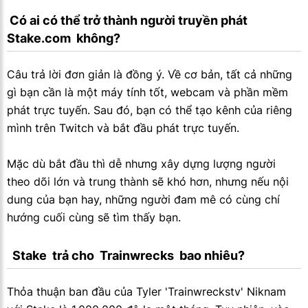
 Có ai có thể trở thành người truyền phát  
Stake.com  không?
Câu trả lời đơn giản là đồng ý. Về cơ bản, tất cả những
gì bạn cần là một máy tính tốt, webcam và phần mềm
phát trực tuyến. Sau đó, bạn có thể tạo kênh của riêng
mình trên Twitch và bắt đầu phát trực tuyến.
Mặc dù bắt đầu thì dễ nhưng xây dựng lượng người
theo dõi lớn và trung thành sẽ khó hơn, nhưng nếu nội
dung của bạn hay, những người đam mê có cùng chí
hướng cuối cùng sẽ tìm thấy bạn.
  Stake  trả cho  Trainwrecks  bao nhiêu?
Thỏa thuận ban đầu của Tyler 'Trainwreckstv' Niknam