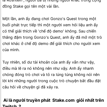
là Roshtein , người đã bị những người khác trong cộng
đồng Stake gọi tên một vài lần.
Một lần, anh ấy đang chơi Gonzo's Quest trong một
buổi phát trực tiếp thì một người xem hỏi liệu anh ấy
có thể giải thích về 'chế độ demo' không. Sau chiến
thắng đậm trong Gonzo's Quest, anh ấy đã mở một trò
chơi khác ở chế độ demo để giải thích cho người xem
của mình.
Tuy nhiên, số dư tài khoản của anh ấy vẫn như vậy,
điều mà lẽ ra nó không nên như vậy. Anh ấy nhanh
chóng đóng trò chơi và tỏ ra lúng túng không nói nên
lời khi những người trong cuộc trò chuyện bắt đầu đặt
câu hỏi về chuyện gì đã xảy ra.
 Ai là người truyền phát  Stake.com  giỏi nhất trên  
Twitch  ?