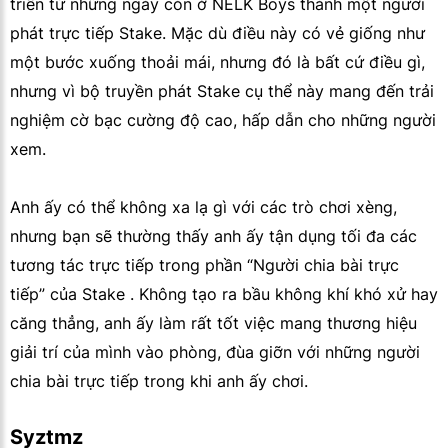
triển từ những ngày còn ở NELK Boys thành một người
phát trực tiếp Stake. Mặc dù điều này có vẻ giống như
một bước xuống thoải mái, nhưng đó là bất cứ điều gì,
nhưng vì bộ truyền phát Stake cụ thể này mang đến trải
nghiệm cờ bạc cường độ cao, hấp dẫn cho những người
xem.
Anh ấy có thể không xa lạ gì với các trò chơi xèng,
nhưng bạn sẽ thường thấy anh ấy tận dụng tối đa các
tương tác trực tiếp trong phần “Người chia bài trực
tiếp” của Stake . Không tạo ra bầu không khí khó xử hay
căng thẳng, anh ấy làm rất tốt việc mang thương hiệu
giải trí của mình vào phòng, đùa giỡn với những người
chia bài trực tiếp trong khi anh ấy chơi.
Syztmz