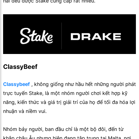
hai đều được Stake cung cấp rất nhiều.
ClassyBeef
Classybeef
, không giống như hầu hết những người phát
trực tuyến Stake, là một nhóm người chơi kết hợp kỹ
năng, kiến thức và giá trị giải trí của họ để tối đa hóa lợi
nhuận và niềm vui.
Nhóm bảy người, ban đầu chỉ là một bộ đôi, đến từ
khắp châu Âu nhưng hiện đang tập trung tại Malta, nơi