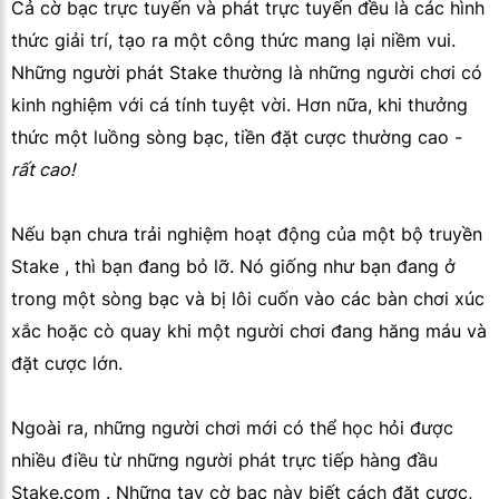
Cả cờ bạc trực tuyến và phát trực tuyến đều là các hình
thức giải trí, tạo ra một công thức mang lại niềm vui.
Những người phát Stake thường là những người chơi có
kinh nghiệm với cá tính tuyệt vời. Hơn nữa, khi thưởng
thức một luồng sòng bạc, tiền đặt cược thường cao -
rất cao!
Nếu bạn chưa trải nghiệm hoạt động của một bộ truyền
Stake , thì bạn đang bỏ lỡ. Nó giống như bạn đang ở
trong một sòng bạc và bị lôi cuốn vào các bàn chơi xúc
xắc hoặc cò quay khi một người chơi đang hăng máu và
đặt cược lớn.
Ngoài ra, những người chơi mới có thể học hỏi được
nhiều điều từ những người phát trực tiếp hàng đầu
Stake.com . Những tay cờ bạc này biết cách đặt cược,