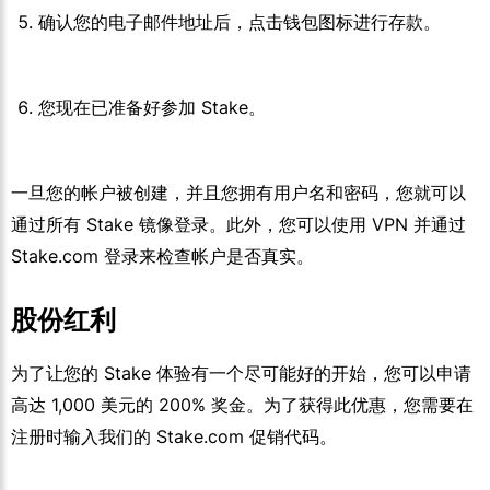
确认您的电子邮件地址后，点击钱包图标进行存款。
您现在已准备好参加 Stake。
一旦您的帐户被创建，并且您拥有用户名和密码，您就可以
通过所有 Stake 镜像登录。此外，您可以使用 VPN 并通过
Stake.com 登录来检查帐户是否真实。
股份红利
为了让您的 Stake 体验有一个尽可能好的开始，您可以申请
高达 1,000 美元的 200% 奖金。为了获得此优惠，您需要在
注册时输入我们的 Stake.com 促销代码。