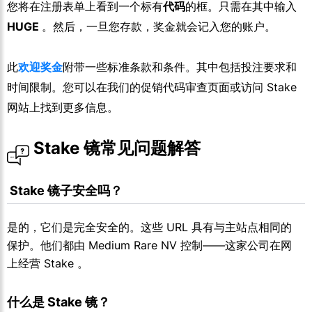
您将在注册表单上看到一个标有
代码
的框。只需在其中输入
HUGE
。然后，一旦您存款，奖金就会记入您的账户。
此
欢迎奖金
附带一些标准条款和条件。其中包括投注要求和
时间限制。您可以在我们的促销代码审查页面或访问 Stake
网站上找到更多信息。
 Stake 镜常见问题解答
 Stake 镜子安全吗？
是的，它们是完全安全的。这些 URL 具有与主站点相同的
保护。他们都由 Medium Rare NV 控制——这家公司在网
上经营 Stake 。
什么是 Stake 镜？