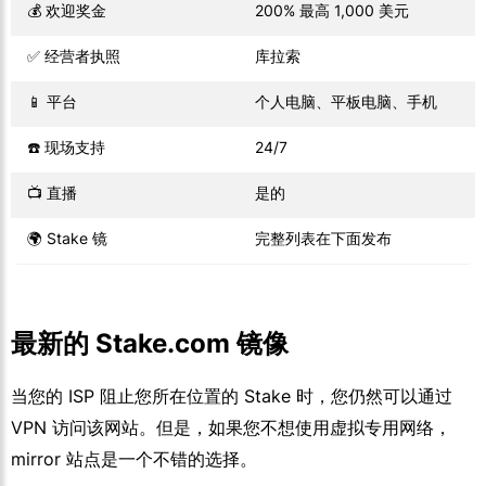
💰 欢迎奖金
200% 最高 1,000 美元
✅ 经营者执照
库拉索
📱 平台
个人电脑、平板电脑、手机
☎️ 现场支持
24/7
📺 直播
是的
🌍 Stake 镜
完整列表在下面发布
最新的 Stake.com 镜像
当您的 ISP 阻止您所在位置的 Stake 时，您仍然可以通过
VPN 访问该网站。但是，如果您不想使用虚拟专用网络，
mirror 站点是一个不错的选择。