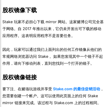
股权镜像下载
Stake 玩家不必担心下载 mirror 网站。这家赌博公司完全基
于网络。自 2017 年推出以来，它仍未开发出可下载的移动
应用程序。这表明应用程序不是首要任务。
因此，玩家可以通过我们上面列出的任何工作镜像从他们的
常规网络浏览器访问 Stake 。如果您发现其中一个镜子不起
作用，请向下移动列表，直到您找到一个打开的镜子。
股权镜像链接
要下注、在赌场玩游戏并享受
Stake.com 的最佳促销活动
，
您需要创建一个帐户。这可以使用此页面上的任何 Stake
mirror 链接来完成。该过程与 Stake.com 上的过程相同。