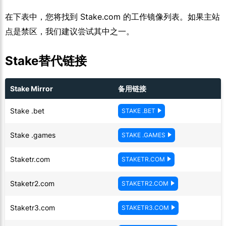
在下表中，您将找到 Stake.com 的工作镜像列表。如果主站
点是禁区，我们建议尝试其中之一。
Stake替代链接
Stake Mirror
备用链接
Stake .bet
STAKE .BET
Stake .games
STAKE .GAMES
Staketr.com
STAKETR.COM
Staketr2.com
STAKETR2.COM
Staketr3.com
STAKETR3.COM