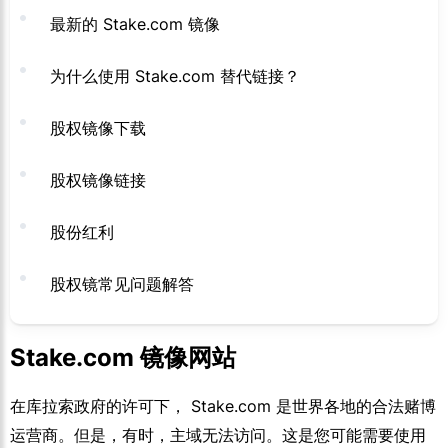
最新的 Stake.com 镜像
为什么使用 Stake.com 替代链接？
股权镜像下载
股权镜像链接
股份红利
股权镜常见问题解答
Stake.com 镜像网站
在库拉索政府的许可下， Stake.com 是世界各地的合法赌博
运营商。但是，有时，主域无法访问。这是您可能需要使用