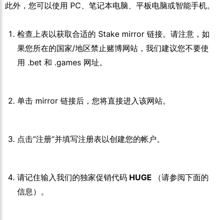
此外，您可以使用 PC、笔记本电脑、平板电脑或智能手机。
检查上表以获取合适的 Stake mirror 链接。请注意，如
果您所在的国家/地区禁止赌博网站，我们建议您不要使
用 .bet 和 .games 网址。
单击 mirror 链接后，您将直接进入该网站。
点击“注册”并填写注册表以创建您的帐户。
请记住输入我们的独家促销代码
HUGE
（请参阅下面的
信息）。