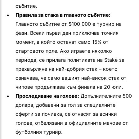
събитие.
Правила за стака в главното събитие:
Главното събитие от $100 000 е турнир на
фази. Всеки първи ден приключва точния
момент, в който останат само 15% от
стартовото поле. Ако играете няколко
периода, се прилага политиката на Stake за
прехвърляне на най-добрия стак – което
означава, че само вашият най-висок стак от
чипове продължава към финала на 20 юли.
Проследяване на голове:
Допълнителните 500
долара, добавени за гол за специалните
оферти за почивка, се отнасят за всички
голове, отбелязани в официалните мачове от
футболния турнир.