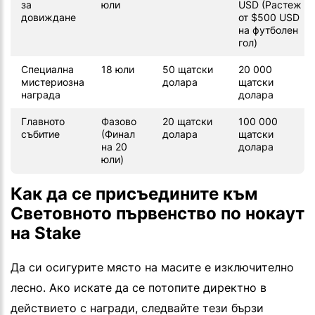
за
юли
USD (Растеж
довиждане
от $500 USD
на футболен
гол)
Специална
18 юли
50 щатски
20 000
мистериозна
долара
щатски
награда
долара
Главното
Фазово
20 щатски
100 000
събитие
(Финал
долара
щатски
на 20
долара
юли)
Как да се присъедините към
Световното първенство по нокаут
на Stake
Да си осигурите място на масите е изключително
лесно. Ако искате да се потопите директно в
действието с награди, следвайте тези бързи