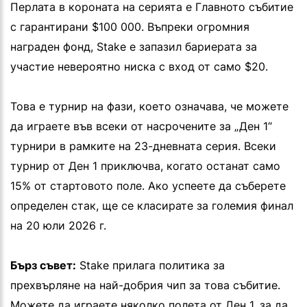
Перлата в короната на серията е Главното събитие
с гарантирани $100 000. Въпреки огромния
награден фонд, Stake е запазил бариерата за
участие невероятно ниска с вход от само $20.
Това е турнир на фази, което означава, че можете
да играете във всеки от насрочените за „Ден 1“
турнири в рамките на 23-дневната серия. Всеки
турнир от Ден 1 приключва, когато останат само
15% от стартовото поле. Ако успеете да съберете
определен стак, ще се класирате за големия финал
на 20 юли 2026 г.
Бърз съвет:
Stake прилага политика за
прехвърляне на най-добрия чип за това събитие.
Можете да играете няколко полета от Ден 1, за да