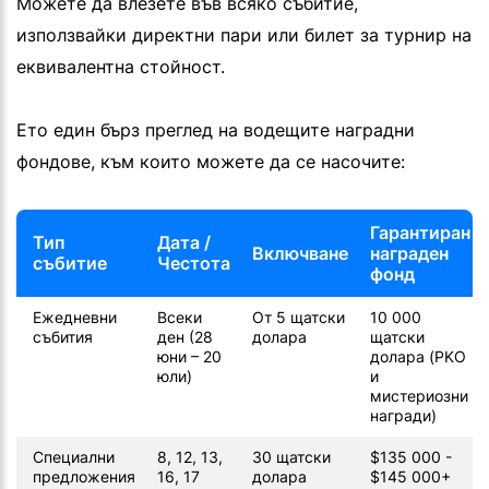
Можете да влезете във всяко събитие,
използвайки директни пари или билет за турнир на
еквивалентна стойност.
Ето един бърз преглед на водещите наградни
фондове, към които можете да се насочите:
Гарантиран
Тип
Дата /
Включване
награден
събитие
Честота
фонд
Ежедневни
Всеки
От 5 щатски
10 000
събития
ден (28
долара
щатски
юни – 20
долара (PKO
юли)
и
мистериозни
награди)
Специални
8, 12, 13,
30 щатски
$135 000 -
предложения
16, 17
долара
$145 000+