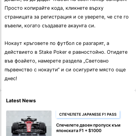
Просто копирайте кода, кликнете върху
страницата за регистрация и се уверете, че сте го
въвели, когато създавате акаунта си.
Нокаут кръговете по футбол се разгарят, а
действието в Stake Poker е равностойно. Отидете
във фоайето, намерете раздела „Световно
първенство с нокаути“ и си осигурите място още
днес!
Latest News
СПЕЧЕЛЕТЕ JAPANESE F1 PASS
Спечелете двоен пропуск към
японската F1 + $1000