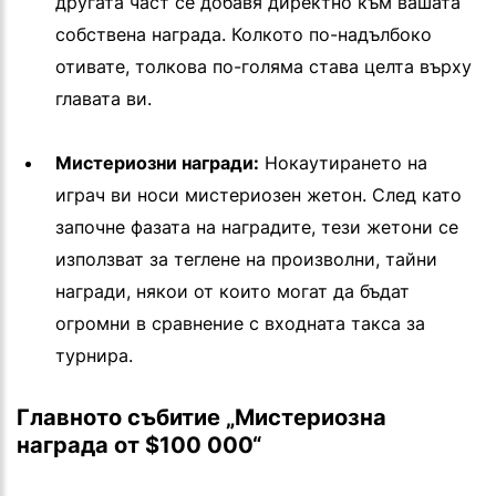
другата част се добавя директно към вашата
собствена награда. Колкото по-надълбоко
отивате, толкова по-голяма става целта върху
главата ви.
Мистериозни награди:
Нокаутирането на
играч ви носи мистериозен жетон. След като
започне фазата на наградите, тези жетони се
използват за теглене на произволни, тайни
награди, някои от които могат да бъдат
огромни в сравнение с входната такса за
турнира.
Главното събитие „Мистериозна
награда от $100 000“