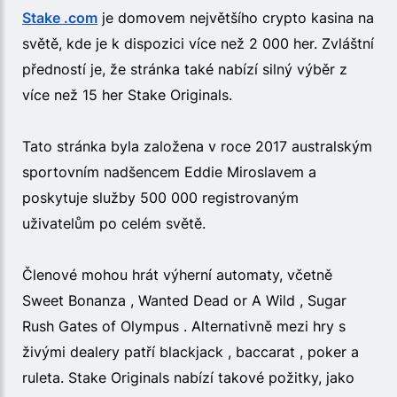
Stake .com
je domovem největšího crypto kasina na
světě, kde je k dispozici více než 2 000 her. Zvláštní
předností je, že stránka také nabízí silný výběr z
více než 15 her
Stake Originals.
Tato stránka byla založena v roce 2017 australským
sportovním nadšencem Eddie Miroslavem a
poskytuje služby 500 000 registrovaným
uživatelům po celém světě.
Členové mohou hrát výherní automaty, včetně
Sweet Bonanza , Wanted Dead or A Wild , Sugar
Rush Gates of Olympus . Alternativně mezi hry s
živými dealery patří blackjack , baccarat , poker a
ruleta.
Stake Originals nabízí takové požitky, jako