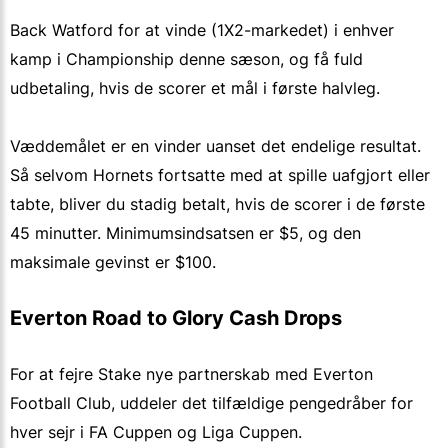
Back Watford for at vinde (1X2-markedet) i enhver
kamp i Championship denne sæson, og få fuld
udbetaling, hvis de scorer et mål i første halvleg.
Væddemålet er en vinder uanset det endelige resultat.
Så selvom Hornets fortsatte med at spille uafgjort eller
tabte, bliver du stadig betalt, hvis de scorer i de første
45 minutter. Minimumsindsatsen er $5, og den
maksimale gevinst er $100.
Everton Road to Glory Cash Drops
For at fejre Stake nye partnerskab med Everton
Football Club, uddeler det tilfældige pengedråber for
hver sejr i FA Cuppen og Liga Cuppen.