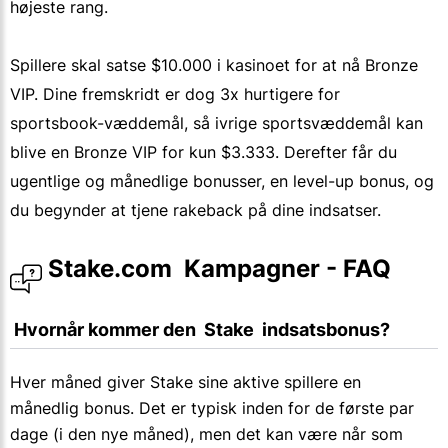
højeste rang.
Spillere skal satse $10.000 i kasinoet for at nå Bronze
VIP. Dine fremskridt er dog 3x hurtigere for
sportsbook-væddemål, så ivrige sportsvæddemål kan
blive en Bronze VIP for kun $3.333. Derefter får du
ugentlige og månedlige bonusser, en level-up bonus, og
du begynder at tjene rakeback på dine indsatser.
 Stake.com  Kampagner - FAQ
 Hvornår kommer den  Stake  indsatsbonus?
Hver måned giver Stake sine aktive spillere en
månedlig bonus. Det er typisk inden for de første par
dage (i den nye måned), men det kan være når som