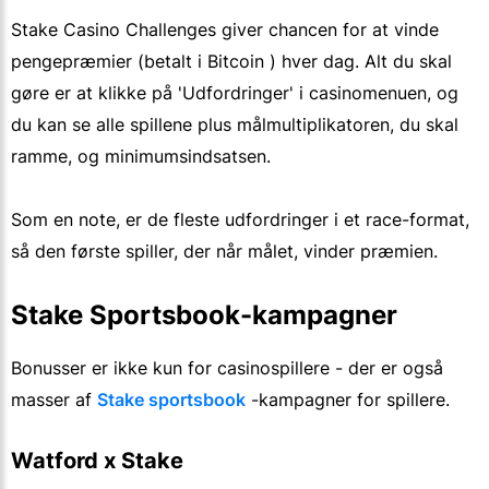
Stake Casino Challenges giver chancen for at vinde
pengepræmier (betalt i Bitcoin ) hver dag. Alt du skal
gøre er at klikke på 'Udfordringer' i casinomenuen, og
du kan se alle spillene plus målmultiplikatoren, du skal
ramme, og minimumsindsatsen.
Som en note, er de fleste udfordringer i et race-format,
så den første spiller, der når målet, vinder præmien.
Stake Sportsbook-kampagner
Bonusser er ikke kun for casinospillere - der er også
masser af
Stake sportsbook
-kampagner for spillere.
Watford x Stake