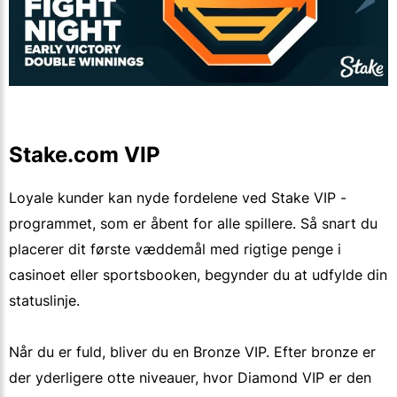
Stake.com VIP
Loyale kunder kan nyde fordelene ved Stake VIP -
programmet, som er åbent for alle spillere. Så snart du
placerer dit første væddemål med rigtige penge i
casinoet eller sportsbooken, begynder du at udfylde din
statuslinje.
Når du er fuld, bliver du en Bronze VIP. Efter bronze er
der yderligere otte niveauer, hvor Diamond VIP er den