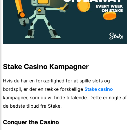
Stake Casino Kampagner
Hvis du har en forkærlighed for at spille slots og
bordspil, er der en række forskellige
Stake casino
kampagner, som du vil finde tiltalende. Dette er nogle af
de bedste tilbud fra Stake.
Conquer the Casino