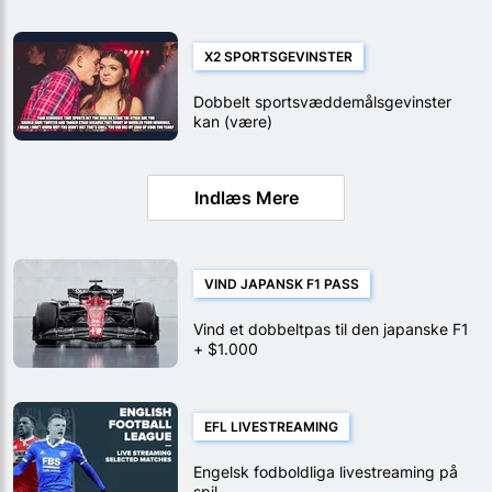
X2 SPORTSGEVINSTER
Dobbelt sportsvæddemålsgevinster
kan (være)
Indlæs Mere
VIND JAPANSK F1 PASS
Vind et dobbeltpas til den japanske F1
+ $1.000
EFL LIVESTREAMING
Engelsk fodboldliga livestreaming på
spil