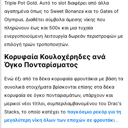
Triple Pot Gold. Αυτό το slot διαφέρει από άλλα
αγαπημένα όπως το Sweet Bonanza και το Gates of
Olympus. Διαθέτει σύμβολα άμεσης νίκης που
πληρώνουν έως και 500x και μια τυχαία
ενεργοποιούμενη λειτουργία δωρεάν περιστροφών με
επιλογή τριών τροποποιητών.
Κορυφαία Κουλοχέρηδες ανά
Όγκο Πονταρίσματος
Ενώ έξι από τα δέκα κορυφαία φρουτάκια με βάση τα
συνολικά στοιχήματα βρίσκονται επίσης στα δέκα
κορυφαία σε όγκο πονταρισμάτων, υπάρχουν και
μερικοί νέοι τίτλοι, συμπεριλαμβανομένου του Drac's
Stacks, το οποίο κατέχει το
παγκόσμιο ρεκόρ για τη
μεγαλύτερη νίκη όλων των εποχών σε φρουτάκι
.