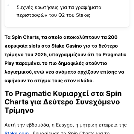
Συχνές ερωτήσεις για τα γραφήματα
περιστροφών του Q2 του Stake;
Τα Spin Charts, τα οποία αποκαλύπτουν τα 200
κορυφαία slots στο Stake Casino για το δεύτερο
τρίμηνο του 2025, υπογραμμίζουν ότι το Pragmatic
Play παραμένει το πιο δημοφιλές στούντιο
λογισμικού, ενώ νέα ονόματα αρχίζουν επίσης να
αφήνουν το στίγμα τους στον κλάδο.
Το Pragmatic Κυριαρχεί στα Spin
Charts για Δεύτερο Συνεχόμενο
Τρίμηνο
Αυτή την εβδομάδα, η Easygo, η μητρική εταιρεία της
Stake.com
, δημοσίευσε τα Spin Charts για το