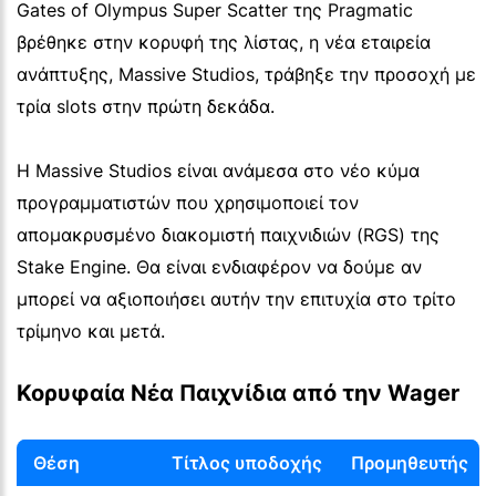
Gates of Olympus Super Scatter της Pragmatic
βρέθηκε στην κορυφή της λίστας, η νέα εταιρεία
ανάπτυξης, Massive Studios, τράβηξε την προσοχή με
τρία slots στην πρώτη δεκάδα.
Η Massive Studios είναι ανάμεσα στο νέο κύμα
προγραμματιστών που χρησιμοποιεί τον
απομακρυσμένο διακομιστή παιχνιδιών (RGS) της
Stake Engine. Θα είναι ενδιαφέρον να δούμε αν
μπορεί να αξιοποιήσει αυτήν την επιτυχία στο τρίτο
τρίμηνο και μετά.
Κορυφαία Νέα Παιχνίδια από την Wager
Θέση
Τίτλος υποδοχής
Προμηθευτής