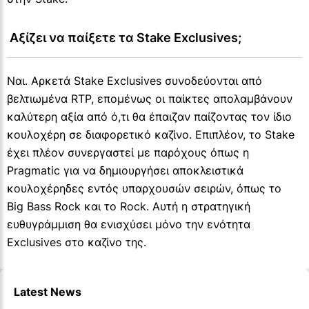
 Αξίζει να παίξετε τα Stake Exclusives;
Ναι. Αρκετά Stake Exclusives συνοδεύονται από
βελτιωμένα RTP, επομένως οι παίκτες απολαμβάνουν
καλύτερη αξία από ό,τι θα έπαιζαν παίζοντας τον ίδιο
κουλοχέρη σε διαφορετικό καζίνο. Επιπλέον, το Stake
έχει πλέον συνεργαστεί με παρόχους όπως η
Pragmatic για να δημιουργήσει αποκλειστικά
κουλοχέρηδες εντός υπαρχουσών σειρών, όπως το
Big Bass Rock και το Rock. Αυτή η στρατηγική
ευθυγράμμιση θα ενισχύσει μόνο την ενότητα
Exclusives στο καζίνο της.
Latest News