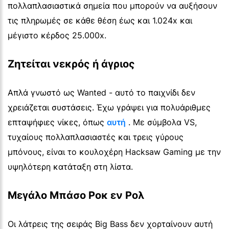
πολλαπλασιαστικά σημεία που μπορούν να αυξήσουν
τις πληρωμές σε κάθε θέση έως και 1.024x και
μέγιστο κέρδος 25.000x.
Ζητείται νεκρός ή άγριος
Απλά γνωστό ως Wanted - αυτό το παιχνίδι δεν
χρειάζεται συστάσεις. Έχω γράψει για πολυάριθμες
επταψήφιες νίκες, όπως
αυτή
. Με σύμβολα VS,
τυχαίους πολλαπλασιαστές και τρεις γύρους
μπόνους, είναι το κουλοχέρη Hacksaw Gaming με την
υψηλότερη κατάταξη στη λίστα.
Μεγάλο Μπάσο Ροκ εν Ρολ
Οι λάτρεις της σειράς Big Bass δεν χορταίνουν αυτή