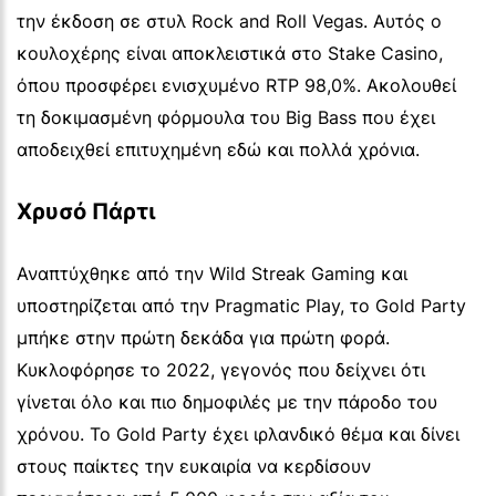
την έκδοση σε στυλ Rock and Roll Vegas. Αυτός ο
κουλοχέρης είναι αποκλειστικά στο Stake Casino,
όπου προσφέρει ενισχυμένο RTP 98,0%. Ακολουθεί
τη δοκιμασμένη φόρμουλα του Big Bass που έχει
αποδειχθεί επιτυχημένη εδώ και πολλά χρόνια.
Χρυσό Πάρτι
Αναπτύχθηκε από την Wild Streak Gaming και
υποστηρίζεται από την Pragmatic Play, το Gold Party
μπήκε στην πρώτη δεκάδα για πρώτη φορά.
Κυκλοφόρησε το 2022, γεγονός που δείχνει ότι
γίνεται όλο και πιο δημοφιλές με την πάροδο του
χρόνου. Το Gold Party έχει ιρλανδικό θέμα και δίνει
στους παίκτες την ευκαιρία να κερδίσουν