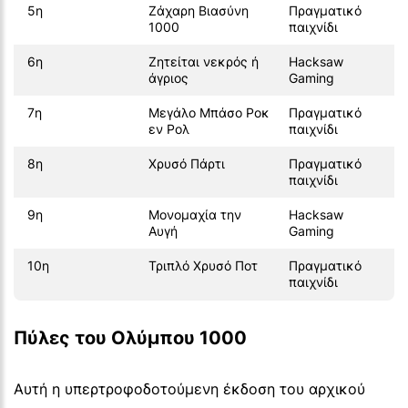
5η
Ζάχαρη Βιασύνη
Πραγματικό
1000
παιχνίδι
6η
Ζητείται νεκρός ή
Hacksaw
άγριος
Gaming
7η
Μεγάλο Μπάσο Ροκ
Πραγματικό
εν Ρολ
παιχνίδι
8η
Χρυσό Πάρτι
Πραγματικό
παιχνίδι
9η
Μονομαχία την
Hacksaw
Αυγή
Gaming
10η
Τριπλό Χρυσό Ποτ
Πραγματικό
παιχνίδι
Πύλες του Ολύμπου 1000
Αυτή η υπερτροφοδοτούμενη έκδοση του αρχικού