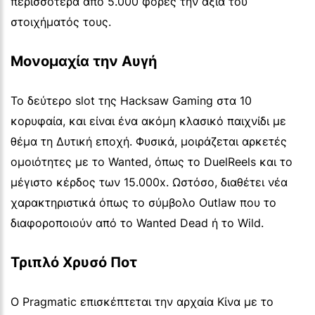
περισσότερα από 5.000 φορές την αξία του
στοιχήματός τους.
Μονομαχία την Αυγή
Το δεύτερο slot της Hacksaw Gaming στα 10
κορυφαία, και είναι ένα ακόμη κλασικό παιχνίδι με
θέμα τη Δυτική εποχή. Φυσικά, μοιράζεται αρκετές
ομοιότητες με το Wanted, όπως το DuelReels και το
μέγιστο κέρδος των 15.000x. Ωστόσο, διαθέτει νέα
χαρακτηριστικά όπως το σύμβολο Outlaw που το
διαφοροποιούν από το Wanted Dead ή το Wild.
Τριπλό Χρυσό Ποτ
Ο Pragmatic επισκέπτεται την αρχαία Κίνα με το