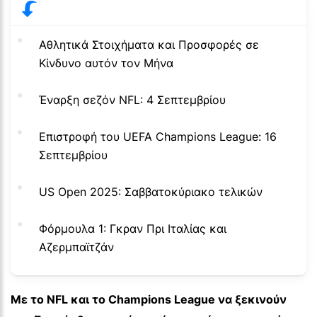
Αθλητικά Στοιχήματα και Προσφορές σε
Κίνδυνο αυτόν τον Μήνα
Έναρξη σεζόν NFL: 4 Σεπτεμβρίου
Επιστροφή του UEFA Champions League: 16
Σεπτεμβρίου
US Open 2025: Σαββατοκύριακο τελικών
Φόρμουλα 1: Γκραν Πρι Ιταλίας και
Αζερμπαϊτζάν
Με το NFL και το Champions League να ξεκινούν