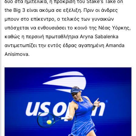
δύο στα ημιτελικά, η πρόκριση του Stake's Take on
the Big 3 είναι ακόμα σε εξέλιξη. Πριν οι άνδρες
μπουν στο επίκεντρο, ο τελικός των γυναικών
υπόσχεται να ενθουσιάσει το κοινό της Νέας Υόρκης,
καθώς η περσινή πρωταθλήτρια Aryna Sabalenka
αντιμετωπίζει την εντός έδρας αγαπημένη Amanda
Anisimova.