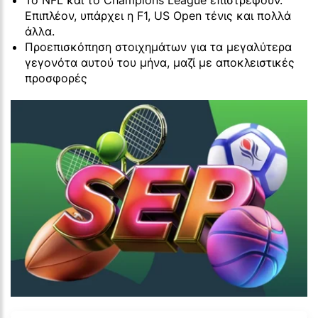
Το NFL και το Champions League επιστρέφουν.
Επιπλέον, υπάρχει η F1, US Open τένις και πολλά
άλλα.
Προεπισκόπηση στοιχημάτων για τα μεγαλύτερα
γεγονότα αυτού του μήνα, μαζί με αποκλειστικές
προσφορές