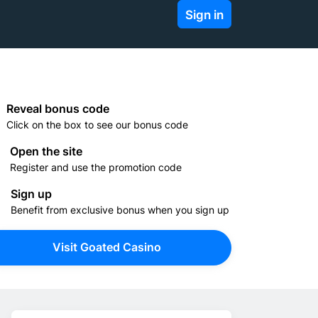
Sign in
Reveal bonus code
Click on the box to see our bonus code
Open the site
Register and use the promotion code
Sign up
Benefit from exclusive bonus when you sign up
Visit Goated Casino