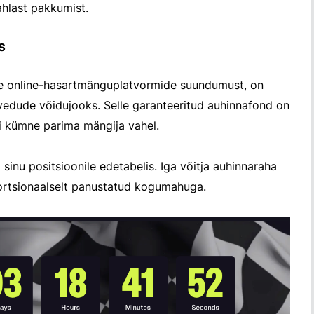
hlast pakkumist.
s
te online-hasartmänguplatvormide suundumust, on
vedude võidujooks. Selle garanteeritud auhinnafond on
li kümne parima mängija vahel.
sinu positsioonile edetabelis. Iga võitja auhinnaraha
tsionaalselt panustatud kogumahuga.