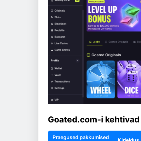
Goated.com-i kehtivad 
Praegused pakkumised
Kirjeldus