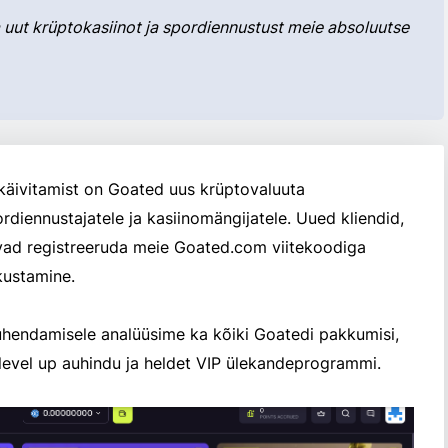
 uut krüptokasiinot ja spordiennustust meie absoluutse
käivitamist on
Goated uus krüptovaluuta
iennustajatele ja kasiinomängijatele. Uued kliendid,
vad registreeruda meie Goated.com viitekoodiga
kustamine.
uhendamisele analüüsime ka kõiki
Goatedi pakkumisi,
level up auhindu ja heldet VIP ülekandeprogrammi.