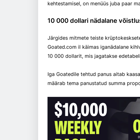
kehtestamisel, on menüüs juba paar ma
10 000 dollari nädalane võistlu
Järgides mitmete teiste krüptokeskse
Goated.com il käimas iganädalane kihl
10 000 dollarit, mis jagatakse edetabe
Iga
Goatedile tehtud panus aitab kaasa 
määrab tema panustatud summa propor