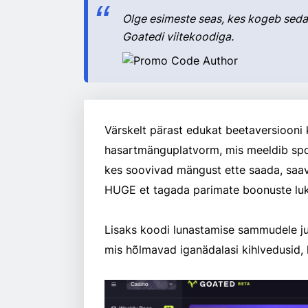
Olge esimeste seas, kes kogeb seda
Goatedi viitekoodiga.
Värskelt pärast edukat beetaversiooni 
hasartmänguplatvorm, mis meeldib spord
kes soovivad mängust ette saada, saa
HUGE et tagada parimate boonuste lu
Lisaks koodi lunastamise sammudele j
mis hõlmavad iganädalasi kihlvedusid, 