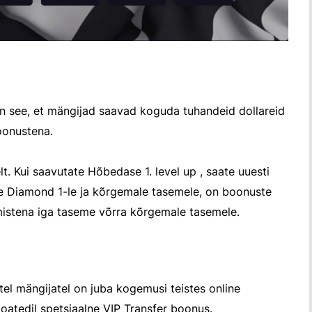
n see, et mängijad saavad koguda tuhandeid dollareid
oonustena.
. Kui saavutate Hõbedase 1. level up , saate uuesti
ate Diamond 1-le ja kõrgemale tasemele, on boonuste
istena iga taseme võrra kõrgemale tasemele.
vatel mängijatel on juba kogemusi teistes online
oatedil spetsiaalne VIP Transfer boonus.